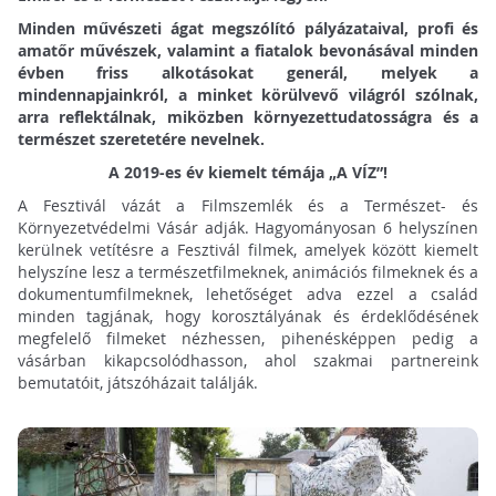
Minden művészeti ágat megszólító pályázataival, profi és
amatőr művészek, valamint a fiatalok bevonásával minden
évben friss alkotásokat generál, melyek a
mindennapjainkról, a minket körülvevő világról szólnak,
arra reflektálnak, miközben környezettudatosságra és a
természet szeretetére nevelnek.
A 2019-es év kiemelt témája „A VÍZ”!
A Fesztivál vázát a Filmszemlék és a Természet- és
Környezetvédelmi Vásár adják. Hagyományosan 6 helyszínen
kerülnek vetítésre a Fesztivál filmek, amelyek között kiemelt
helyszíne lesz a természetfilmeknek, animációs filmeknek és a
dokumentumfilmeknek, lehetőséget adva ezzel a család
minden tagjának, hogy korosztályának és érdeklődésének
megfelelő filmeket nézhessen, pihenésképpen pedig a
vásárban kikapcsolódhasson, ahol szakmai partnereink
bemutatóit, játszóházait találják.