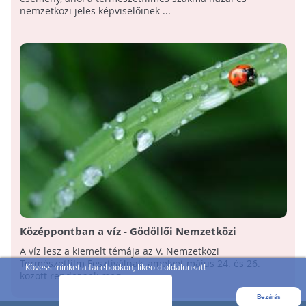
nemzetközi jeles képviselőinek ...
Középpontban a víz - Gödöllői Nemzetközi
Természetfilm Fesztivál
A víz lesz a kiemelt témája az V. Nemzetközi
Természetfilm Fesztiválnak, amelyet május 24. és 26.
Kövess minket a facebookon, likeold oldalunkat!
között rendeznek meg ...
Bezárás