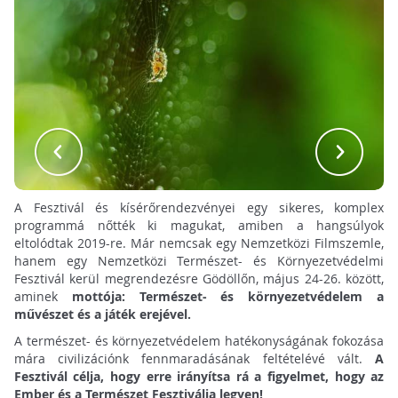
A Fesztivál és kísérőrendezvényei egy sikeres, komplex
programmá nőtték ki magukat, amiben a hangsúlyok
eltolódtak 2019-re. Már nemcsak egy Nemzetközi Filmszemle,
hanem egy Nemzetközi Természet- és Környezetvédelmi
Fesztivál kerül megrendezésre Gödöllőn, május 24-26. között,
aminek
mottója:
Természet- és környezetvédelem a
művészet és a játék erejével.
A természet- és környezetvédelem hatékonyságának fokozása
mára civilizációnk fennmaradásának feltételévé vált.
A
Fesztivál célja, hogy erre irányítsa rá a figyelmet, hogy az
Ember és a Természet Fesztiválja legyen!