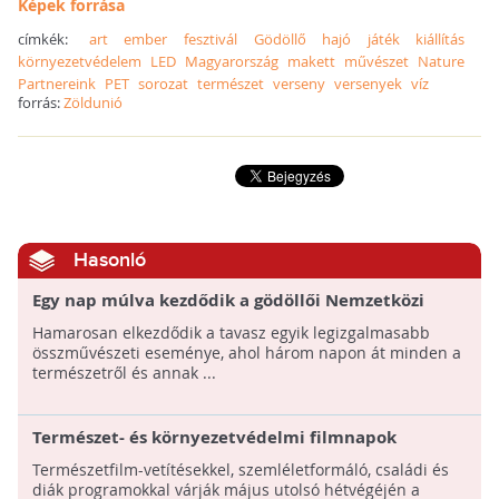
Képek forrása
címkék:
art
ember
fesztivál
Gödöllő
hajó
játék
kiállítás
környezetvédelem
LED
Magyarország
makett
művészet
Nature
Partnereink
PET
sorozat
természet
verseny
versenyek
víz
forrás:
Zöldunió
Hasonló
Egy nap múlva kezdődik a gödöllői Nemzetközi
Természetfilm Fesztivál!
Hamarosan elkezdődik a tavasz egyik legizgalmasabb
összművészeti eseménye, ahol három napon át minden a
természetről és annak ...
Természet- és környezetvédelmi filmnapok
májusban!
Természetfilm-vetítésekkel, szemléletformáló, családi és
diák programokkal várják május utolsó hétvégéjén a