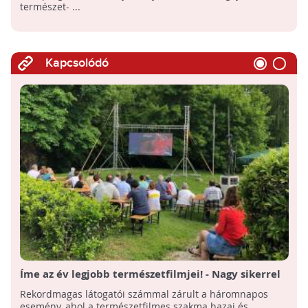
természet- ...
Kapcsolódó
Íme az év legjobb természetfilmjei! - Nagy sikerrel
zárult az V. gödöllői természetfilm fesztivál
Rekordmagas látogatói számmal zárult a háromnapos
esemény, ahol a természetfilmes szakma hazai és