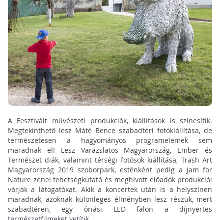
A Fesztivált művészeti produkciók, kiállítások is színesítik.
Megtekinthető lesz Máté Bence szabadtéri fotókiállítása, de
természetesen a hagyományos programelemek sem
maradnak el! Lesz Varázslatos Magyarország, Ember és
Természet diák, valamint térségi fotósok kiállítása, Trash Art
Magyarország 2019 szoborpark, esténként pedig a Jam for
Nature zenei tehetségkutató és meghívott előadók produkciói
várják a látogatókat. Akik a koncertek után is a helyszínen
maradnak, azoknak különleges élményben lesz részük, mert
szabadtéren, egy óriási LED falon a díjnyertes
természetfilmeket vetítik.