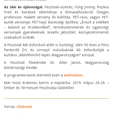
Az idei év újdonságai:
Fesztivál-vízesés; Fülig Jimmy, Piszkos
Fred és barátaik véleménye a klímaváltozásról; Öveges
professzor makett verseny és kiállítás; PET-race, vagyis PET-
autók versenye; PET-hajó közösségi építése; „Érezd a vidéket!
– kaland az érzékeinkkel”, természetismereti és ügyességi
versenyek gyerekeknek; kreatív játszótér; környezetismereti
szabaduló szobák.
A Fesztivál két évforduló előtt is tiszteleg: idén 50 éves a Pilisi
Parkerdő Zrt. és ünnepli indulásának 40. évfordulóját a
kultikus „Másfélmillió lépés Magyarországon” sorozat.
A Fesztivál fővédnöke Dr. Áder János, Magyarország
köztársasági elnöke.
A programtervezet elérhető ezen a
webhelyen
.
Már most érdemes beírni a naptárba: 2019. május 24-26. –
Ember és Természet Fesztiválja Gödöllőn!
Forrás:
Zöldunió