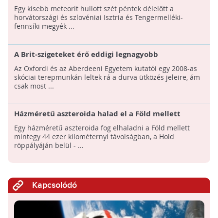
felett
Egy kisebb meteorit hullott szét péntek délelőtt a
horvátországi és szlovéniai Isztria és Tengermelléki-
fennsíki megyék ...
A Brit-szigeteket érő eddigi legnagyobb
meteorbecsapódás kráterét fedezték fel Skócia
Az Oxfordi és az Aberdeeni Egyetem kutatói egy 2008-as
partjainál!
skóciai terepmunkán leltek rá a durva ütközés jeleire, ám
csak most ...
Házméretű aszteroida halad el a Föld mellett
októberben
Egy házméretű aszteroida fog elhaladni a Föld mellett
mintegy 44 ezer kilométernyi távolságban, a Hold
röppályáján belül - ...
Kapcsolódó