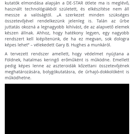
kutatók elmondása alapján a DE-STAR ötlete ma is meglévő,
használt technológiákból született, és elkészítése nem áll
messze a valóságtól. „A szerkezet minden szükséges
összetevőjével rendelkezünk jelenleg is. Talán az űrbe
juttatás okozná a legnagyobb kihívást, de az alapvető elemek
készen állnak. Ahhoz, hogy hatékony legyen, egy nagyobb
rendszert kell kiépítenünk, de ha ez megvan, sok dologra
képes lehet” – vélekedett Gary B. Hughes a munkáról.
A tervezett rendszer amellett, hogy védelmet nyújtana a
Földnek, hatalmas keringő erőműként is működne. Emellett
pedig képes lenne az aszteroidák kőzettani összetevőjének
meghatározására, bolygókutatásra, de űrhajó-dokkolóként is
működhetne.