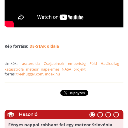
Kép forrása:
DE-STAR oldala
címkék:
aszteroida
Cseljabinszk
emberiség
Föld
Halálcsillag
katasztrófa
meteor
napelemes
NASA
projekt
forrás:
treehugger.com, index.hu
Hasonló
Fényes nappal robbant fel egy meteor Szlovénia