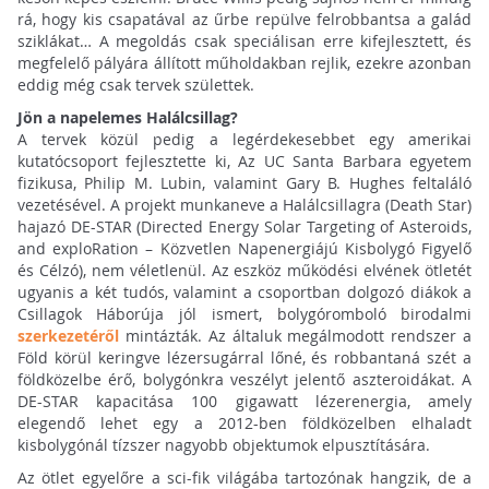
rá, hogy kis csapatával az űrbe repülve felrobbantsa a galád
sziklákat… A megoldás csak speciálisan erre kifejlesztett, és
megfelelő pályára állított műholdakban rejlik, ezekre azonban
eddig még csak tervek születtek.
Jön a napelemes Halálcsillag?
A tervek közül pedig a legérdekesebbet egy amerikai
kutatócsoport fejlesztette ki, Az UC Santa Barbara egyetem
fizikusa, Philip M. Lubin, valamint Gary B. Hughes feltaláló
vezetésével. A projekt munkaneve a Halálcsillagra (Death Star)
hajazó DE-STAR (Directed Energy Solar Targeting of Asteroids,
and exploRation – Közvetlen Napenergiájú Kisbolygó Figyelő
és Célzó), nem véletlenül. Az eszköz működési elvének ötletét
ugyanis a két tudós, valamint a csoportban dolgozó diákok a
Csillagok Háborúja jól ismert, bolygóromboló birodalmi
szerkezetéről
mintázták. Az általuk megálmodott rendszer a
Föld körül keringve lézersugárral lőné, és robbantaná szét a
földközelbe érő, bolygónkra veszélyt jelentő aszteroidákat. A
DE-STAR kapacitása 100 gigawatt lézerenergia, amely
elegendő lehet egy a 2012-ben földközelben elhaladt
kisbolygónál tízszer nagyobb objektumok elpusztítására.
Az ötlet egyelőre a sci-fik világába tartozónak hangzik, de a