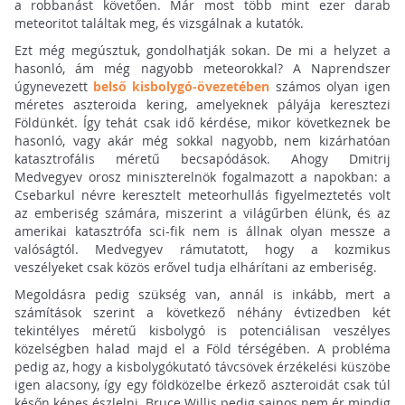
a robbanást követően. Már most több mint ezer darab
meteoritot találtak meg, és vizsgálnak a kutatók.
Ezt még megúsztuk, gondolhatják sokan. De mi a helyzet a
hasonló, ám még nagyobb meteorokkal? A Naprendszer
úgynevezett
belső kisbolygó-övezetében
számos olyan igen
méretes aszteroida kering, amelyeknek pályája keresztezi
Földünkét. Így tehát csak idő kérdése, mikor következnek be
hasonló, vagy akár még sokkal nagyobb, nem kizárhatóan
katasztrofális méretű becsapódások. Ahogy Dmitrij
Medvegyev orosz miniszterelnök fogalmazott a napokban: a
Csebarkul névre keresztelt meteorhullás figyelmeztetés volt
az emberiség számára, miszerint a világűrben élünk, és az
amerikai katasztrófa sci-fik nem is állnak olyan messze a
valóságtól. Medvegyev rámutatott, hogy a kozmikus
veszélyeket csak közös erővel tudja elhárítani az emberiség.
Megoldásra pedig szükség van, annál is inkább, mert a
számítások szerint a következő néhány évtizedben két
tekintélyes méretű kisbolygó is potenciálisan veszélyes
közelségben halad majd el a Föld térségében. A probléma
pedig az, hogy a kisbolygókutató távcsövek érzékelési küszöbe
igen alacsony, így egy földközelbe érkező aszteroidát csak túl
későn képes észlelni. Bruce Willis pedig sajnos nem ér mindig