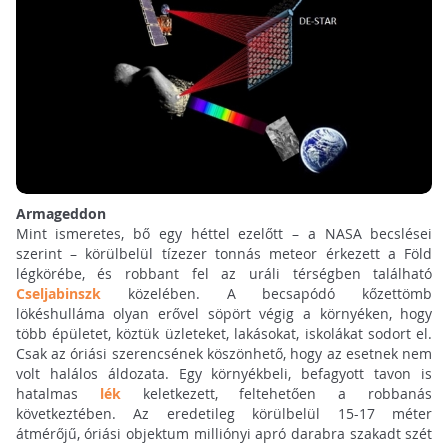
Armageddon
Mint ismeretes, bő egy héttel ezelőtt – a NASA becslései
szerint – körülbelül tízezer tonnás meteor érkezett a Föld
légkörébe, és robbant fel az uráli térségben található
Cseljabinszk
közelében. A becsapódó kőzettömb
lökéshulláma olyan erővel söpört végig a környéken, hogy
több épületet, köztük üzleteket, lakásokat, iskolákat sodort el.
Csak az óriási szerencsének köszönhető, hogy az esetnek nem
volt halálos áldozata. Egy környékbeli, befagyott tavon is
hatalmas
lék
keletkezett, feltehetően a robbanás
következtében. Az eredetileg körülbelül 15-17 méter
átmérőjű, óriási objektum milliónyi apró darabra szakadt szét