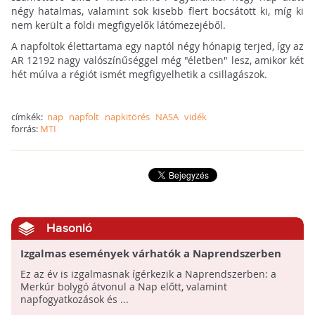
négy hatalmas, valamint sok kisebb flert bocsátott ki, míg ki
nem került a földi megfigyelők látómezejéből.
A napfoltok élettartama egy naptól négy hónapig terjed, így az
AR 12192 nagy valószínűséggel még "életben" lesz, amikor két
hét múlva a régiót ismét megfigyelhetik a csillagászok.
címkék:
nap
napfolt
napkitörés
NASA
vidék
forrás:
MTI
Hasonló
Izgalmas események várhatók a Naprendszerben
2016-ban
Ez az év is izgalmasnak ígérkezik a Naprendszerben: a
Merkúr bolygó átvonul a Nap előtt, valamint
napfogyatkozások és ...