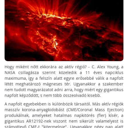
Hogy miként nőtt ekkorára az aktív régió? - C. Alex Young, a
NASA csillagásza szerint közeledik a 11 éves napciklus
maximuma, így a felszín alatt egyre erősebbé válik a napfolt
létét meghatározó mágneses tér. Ugyanakkor a szakember
nem tudott magyarázatot adni arra, hogy miért egy gigantikus
napfolt képződött, s nem több összeolvadó kisebb.
A napfolt egyebekben is különbözik társaitól. Más aktív régiók
masszív korona-anyagkidobást (CME/Coronal Mass Ejection)
produkálnak, amelyeket hatalmas napkitörés (fler) kísér, a
gigantikus AR12192-nek viszont nem sikerült valamelyest is
számottevő CME-t "kitermelnie". Ugyanakkor négy nap alatt