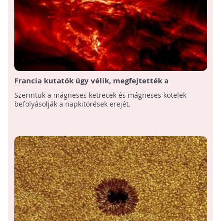
Francia kutatók úgy vélik, megfejtették a
napkitörések titkát
Szerintük a mágneses ketrecek és mágneses kötelek
befolyásolják a napkitörések erejét.