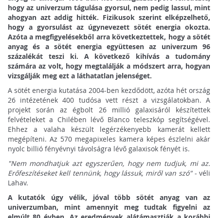
hogy az univerzum tágulása gyorsul, nem pedig lassul, mint
ahogyan azt addig hitték. Fizikusok szerint elképzelhető,
hogy a gyorsulást az úgynevezett sötét energia okozta.
Azóta a megfigyelésekből arra következtettek, hogy a sötét
anyag és a sötét energia együttesen az univerzum 96
százalékát teszi ki. A következő kihívás a tudomány
számára az volt, hogy megtalálják a módszert arra, hogyan
vizsgálják meg ezt a láthatatlan jelenséget.
A sötét energia kutatása 2004-ben kezdődött, azóta hét ország
26 intézetének 400 tudósa vett részt a vizsgálatokban. A
projekt során az égbolt 26 millió galaxisáról készítettek
felvételeket a Chilében lévő Blanco teleszkóp segítségével.
Ehhez a valaha készült legérzékenyebb kamerát kellett
megépíteni. Az 570 megapixeles kamera képes észlelni akár
nyolc billió fényévnyi távolságra lévő galaxisok fényét is.
"Nem mondhatjuk azt egyszerűen, hogy nem tudjuk, mi az.
Erőfeszítéseket kell tennünk, hogy lássuk, miről van szó"
- véli
Lahav.
A kutatók úgy vélik, jóval több sötét anyag van az
univerzumban, mint amennyit meg tudtak figyelni az
elmúlt 80 évben. Az eredmények alátámasztják a korábbi