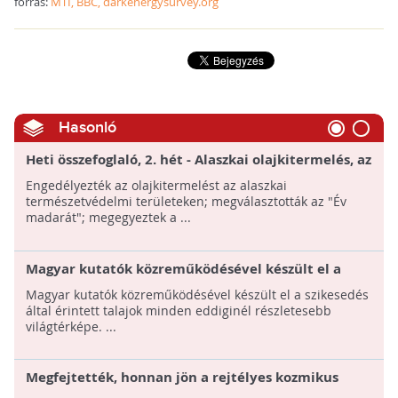
forrás:
MTI, BBC, darkenergysurvey.org
Hasonló
Heti összefoglaló, 2. hét - Alaszkai olajkitermelés, az
"Év kétéltűje", 14 milliárd éves az univerzum
Engedélyezték az olajkitermelést az alaszkai
természetvédelmi területeken; megválasztották az "Év
madarát"; megegyeztek a ...
Magyar kutatók közreműködésével készült el a
szikes talajok világtérképe!
Magyar kutatók közreműködésével készült el a szikesedés
által érintett talajok minden eddiginél részletesebb
világtérképe. ...
Megfejtették, honnan jön a rejtélyes kozmikus
sugárzás