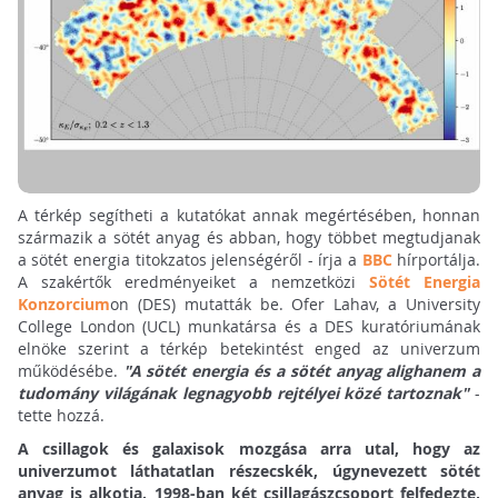
A térkép segítheti a kutatókat annak megértésében, honnan
származik a sötét anyag és abban, hogy többet megtudjanak
a sötét energia titokzatos jelenségéről - írja a
BBC
hírportálja.
A szakértők eredményeiket a nemzetközi
Sötét Energia
Konzorcium
on (DES) mutatták be. Ofer Lahav, a University
College London (UCL) munkatársa és a DES kuratóriumának
elnöke szerint a térkép betekintést enged az univerzum
működésébe.
"A sötét energia és a sötét anyag alighanem a
tudomány világának legnagyobb rejtélyei közé tartoznak"
-
tette hozzá.
A csillagok és galaxisok mozgása arra utal, hogy az
univerzumot láthatatlan részecskék, úgynevezett sötét
anyag is alkotja. 1998-ban két csillagászcsoport felfedezte,