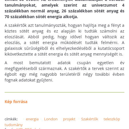
tanulmányokat, amelyek szerint az univerzumot 4
százalékban normál anyag, 26 százalékban sötét anyag és
70 százalékban sötét energia alkotja.
A szakértők azt tanulmányozták, hogyan hajlítja meg a fényt a
köztes sötét anyag és ez alapján ki tudták számolni az
eloszlását. Abból pedig, hogy idővel hogyan változik az
eloszlás, a sötét energia működését tudták felmérni. A
galaxisok sűrűségéből és elhelyezkedéséből a kutatócsoport
kikövetkeztette a sötét energia és sötét anyag mennyiségét is.
A most bemutatott adatok csupán egyetlen év
megfigyeléseiből származnak. A szakértők a tervek szerint az
égbolt egy még nagyobb területéről négy további évben
fognak adatokat gyűjteni.
Kép forrása
címkék:
energia
London
projekt
Szakértők
teleszkóp
tudomány