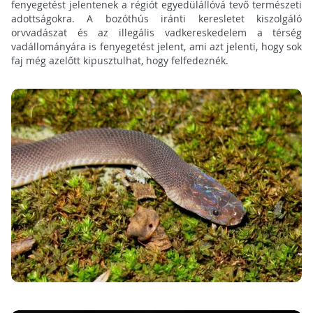
fenyegetést jelentenek a régiót egyedülállóvá tevő természeti
adottságokra. A bozóthús iránti keresletet kiszolgáló
orvvadászat és az illegális vadkereskedelem a térség
vadállományára is fenyegetést jelent, ami azt jelenti, hogy sok
faj még azelőtt kipusztulhat, hogy felfedeznék.