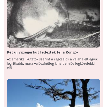
Két új víziegérfajt fedeztek fel a Kongó-
medencében
Az amerikai kutatók szerint a rágcsálók a valaha élt egyik
legritkább, mára valószínűleg kihalt emlős legközelebbi
élő ...