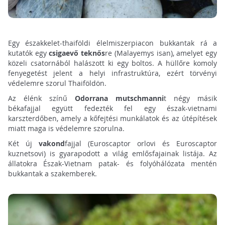
Egy északkelet-thaiföldi élelmiszerpiacon bukkantak rá a
kutatók egy
csigaevő teknős
re (Malayemys isan), amelyet egy
közeli csatornából halászott ki egy boltos. A hüllőre komoly
fenyegetést jelent a helyi infrastruktúra, ezért törvényi
védelemre szorul Thaiföldön.
Az élénk színű
Odorrana mutschmanni
t négy másik
békafajjal együtt fedezték fel egy észak-vietnami
karszterdőben, amely a kőfejtési munkálatok és az útépítések
miatt maga is védelemre szorulna.
Két új
vakond
fajjal (Euroscaptor orlovi és Euroscaptor
kuznetsovi) is gyarapodott a világ emlősfajainak listája. Az
állatokra Észak-Vietnam patak- és folyóhálózata mentén
bukkantak a szakemberek.