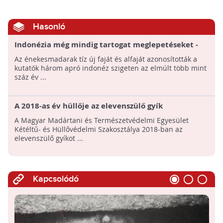
Hasonló
Indonézia még mindig tartogat meglepetéseket -
10 új madárfajt fedeztek fel a szigeteken
Az énekesmadarak tíz új faját és alfaját azonosították a
kutatók három apró indonéz szigeten az elmúlt több mint
száz év ...
A 2018-as év hüllője az elevenszülő gyík
A Magyar Madártani és Természetvédelmi Egyesület
Kétéltű- és Hüllővédelmi Szakosztálya 2018-ban az
elevenszülő gyíkot ...
Kapcsolódó