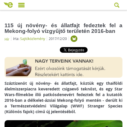
115 új növény- és állatfajt fedeztek fel a
Mekong-folyó vízgyűjtő területén 2016-ban
írta:
Sajtóközlemény
2017/12/20
Hír
Száztizenöt új növény- és állatfajt, köztük egy thaiföldi
élelmiszerpiacra keveredett csigaevő teknőst, és egy Star
Wars-filmekbe illő patkósdenevért fedeztek fel a kutatók
2016-ban a délkelet-ázsiai Mekong-folyó mentén - derült ki
a Természetvédelmi Világalap (WWF) Stranger Species
(Különös fajok) című új jelentéséből.