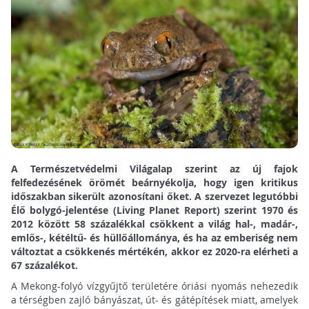
A Természetvédelmi Világalap szerint az új fajok
felfedezésének örömét beárnyékolja, hogy igen kritikus
időszakban sikerült azonosítani őket. A szervezet legutóbbi
Élő bolygó-jelentése (Living Planet Report) szerint 1970 és
2012 között 58 százalékkal csökkent a világ hal-, madár-,
emlős-, kétéltű- és hüllőállománya, és ha az emberiség nem
változtat a csökkenés mértékén, akkor ez 2020-ra elérheti a
67 százalékot.
A Mekong-folyó vízgyűjtő területére óriási nyomás nehezedik
a térségben zajló bányászat, út- és gátépítések miatt, amelyek