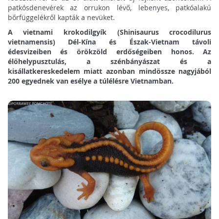
patkósdenevérek az orrukon lévő, lebenyes, patkóalakú
bőrfüggelékről kapták a nevüket.
A vietnami krokodilgyík (Shinisaurus crocodilurus
vietnamensis) Dél-Kína és Észak-Vietnam távoli
édesvizeiben és örökzöld erdőségeiben honos. Az
élőhelypusztulás, a szénbányászat és a
kisállatkereskedelem miatt azonban mindössze nagyjából
200 egyednek van esélye a túlélésre Vietnamban.