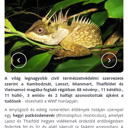
A világ legnagyobb civil természetvédelmi szervezete
szerint a Kambodzsát, Laoszt, Mianmart, Thaiföldet és
Vietnamot magába foglaló régióban 88 növény-, 11 kétéltű-,
11 hüllő-, 3 emlős- és 2 halfajt azonosítottak újként a
tudósok
- olvasható a WWF honlapján.
A lenyűgöző és eddig ismeretlen élőlények listáján szerepel
egy
hegyi patkósdenevér
(Rhinolophus monticolus), amelyet
Laosz és Thaiföld hegyes vidékeinek örökzöld erdőségeiben
fedeztek fel és tíz év alatt sikerült új fajként azonosítani. A