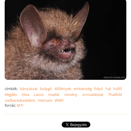
címkék:
bányászat
bolygó
élőlények
emberiség
folyó
hal
hüllő
illegális
Kína
Laosz
madár
növény
orvvadászat
Thaiföld
vadkereskedelem
Vietnam
WWF
forrás:
MTI