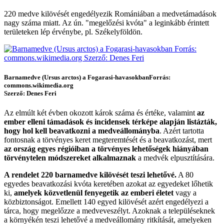
220 medve kilövését engedélyezik Romániában a medvetámadások
nagy száma miatt. Az ún. "megelőzési kvóta" a leginkább érintett
területeken lép érvénybe, pl. Székelyföldön.
Barnamedve (Ursus arctos) a Fogarasi-havasokban
Forrás:
commons.wikimedia.org
Szerző: Denes Feri
Az elmúlt két évben okozott károk száma és értéke, valamint
az
ember elleni támadások és incidensek térképe alapján listázták,
hogy hol kell beavatkozni a medveállományba
. Azért tartotta
fontosnak a törvényes keret megteremtését és a beavatkozást, mert
az ország egyes régióiban a törvényes lehetőségek hiányában
törvénytelen módszereket alkalmaznak
a medvék elpusztítására.
A rendelet 220 barnamedve kilövését teszi lehetővé.
A 80
egyedes beavatkozási kvóta keretében azokat az egyedeket lőhetik
ki,
amelyek közvetlenül fenyegetik az emberi életet
vagy a
közbiztonságot. Emellett 140 egyed kilövését azért engedélyezi a
tárca, hogy megelőzze a medveveszélyt. Azoknak a településeknek
a környékén teszi lehetővé a medveállomány ritkítását, amelyeken