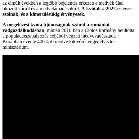
az elmúlt években a legtöbb bejelentés érkezett a medvék által
okozott kárról és a medvetámadásokról.
A kvóták a 2022-es évre
szólnak, és a kimerülésükig érvényesek
.
A megelőzési kvóta újdonságnak számít a romániai
vadgazdálkodásban
, miután 2016-ban a Ciolos-kormány betiltotta
a populációszabályozás céljából végzett medvevadászatot.
Korábban évente 400-450 medve kilövését engedélyezte a
minisztérium.