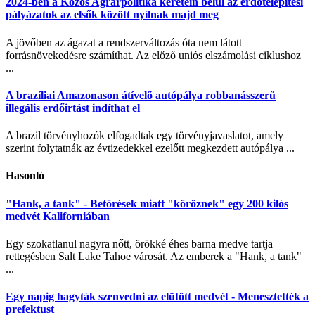
2024-ben a Közös Agrárpolitika keretein belül az erdőtelepítési
pályázatok az elsők között nyílnak majd meg
A jövőben az ágazat a rendszerváltozás óta nem látott
forrásnövekedésre számíthat. Az előző uniós elszámolási ciklushoz
...
A brazíliai Amazonason átívelő autópálya robbanásszerű
illegális erdőirtást indíthat el
A brazil törvényhozók elfogadtak egy törvényjavaslatot, amely
szerint folytatnák az évtizedekkel ezelőtt megkezdett autópálya ...
Hasonló
"Hank, a tank" - Betörések miatt "köröznek" egy 200 kilós
medvét Kaliforniában
Egy szokatlanul nagyra nőtt, örökké éhes barna medve tartja
rettegésben Salt Lake Tahoe városát. Az emberek a "Hank, a tank"
...
Egy napig hagyták szenvedni az elütött medvét - Menesztették a
prefektust