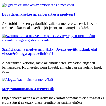
Együttélési kisokos az emberért és a medvéért
Az utóbbi időkben gyakoribbá váltak a medveészlelések hazánk
területén. Bár ez alapvetően jót jelent, mindannyiunk közös ...
Szelfitilalom: a medve nem játék - Avagy együtt tudunk élni
visszatérő nagyragadozóinkkal?
A hazánkban kóborló, majd az elmúlt héten szabadon engedett
barnamedve, Robi esetét sorra követik a médiában megjelenő hírek
és ...
Megszabadulnának a medvéktől
Engedélyezni akarja a veszélyesnek tartott barnamedvék elfogását és
elpusztítását az észak-olasz Trentino tartomány elnöke.