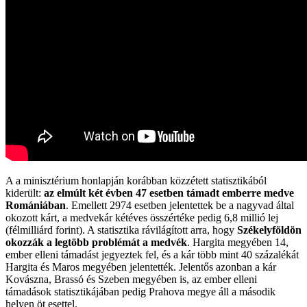
A a minisztérium honlapján korábban közzétett statisztikából
kiderült:
az elmúlt két évben 47 esetben támadt emberre medve
Romániában
. Emellett 2974 esetben jelentettek be a nagyvad által
okozott kárt, a medvekár kétéves összértéke pedig 6,8 millió lej
(félmilliárd forint). A statisztika rávilágított arra, hogy
Székelyföldön
okozzák a legtöbb problémát a medvék
. Hargita megyében 14,
ember elleni támadást jegyeztek fel, és a kár több mint 40 százalékát
Hargita és Maros megyében jelentették. Jelentős azonban a kár
Kovászna, Brassó és Szeben megyében is, az ember elleni
támadások statisztikájában pedig Prahova megye áll a második
helyen öt esettel.