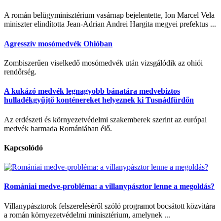
A román belügyminisztérium vasárnap bejelentette, Ion Marcel Vela
miniszter elindította Jean-Adrian Andrei Hargita megyei prefektus ...
Agresszív mosómedvék Ohióban
Zombiszerűen viselkedő mosómedvék után vizsgálódik az ohiói
rendőrség.
A kukázó medvék legnagyobb bánatára medvebiztos
hulladékgyűjtő konténereket helyeznek ki Tusnádfürdőn
Az erdészeti és környezetvédelmi szakemberek szerint az európai
medvék harmada Romániában élő.
Kapcsolódó
Romániai medve-probléma: a villanypásztor lenne a megoldás?
Villanypásztorok felszereléséről szóló programot bocsátott közvitára
a román környezetvédelmi minisztérium, amelynek ...