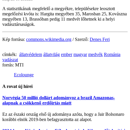
A statisztikának megfelelő a megyékre, településekre leosztott
megelőzési kvóta is: Hargita megyében 35, Marosban 25, Kovászna
megyében 13, Brassóban pedig 11 medvét lőhetnek ki a helyi
vadásztársaságok.
Kép forrása:
commons.wikimedia.org
/ Szerző:
Denes Feri
címkék:
állatvédelem
állatvilág
ember
magyar
medvék
Románia
vadászat
forrás:
MTI
Ecolounge
A rovat új hírei
Norvégia 50 millió dollárt adományoz a brazil Amazonas-
alapnak a csökkenő erdőirtás miatt
Ez az északi ország első új adománya azóta, hogy a Jair Bolsonaro
korábbi elnök 2019-ben befagyasztotta az alapot.