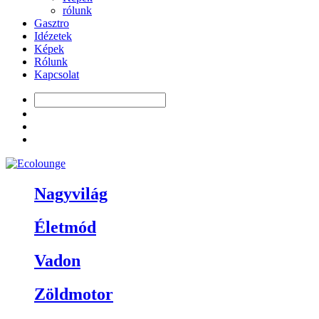
rólunk
Gasztro
Idézetek
Képek
Rólunk
Kapcsolat
Nagyvilág
Életmód
Vadon
Zöldmotor