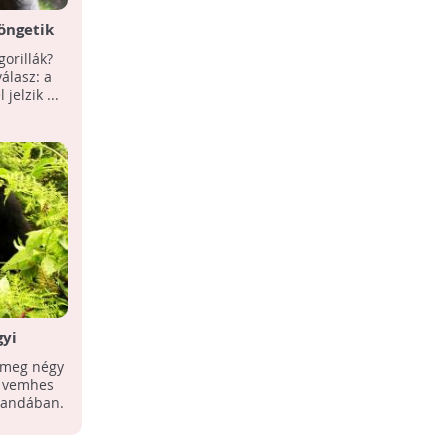
döngetik
Van remény! - Nőtt a hegyi gorillák
száma a világon
orillák?
Nőtt a veszélyeztetett fajként nyilván
álasz: a
tartott hegyi gorillák globális
elzik ...
populációja, számuk az újabb
állatszámlálás szerint ...
gyi
Gorillaturizmus Ruandában
t meg négy
Gorillaturizmus biztosítja számos
gy vemhes
közösség fennmaradását Ruandában.
gandában.