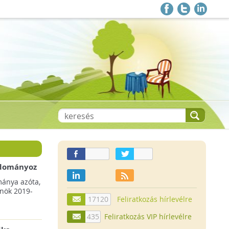
 adományoz
a csökkenő
mánya azóta,
lnök 2019-
17120
Feliratkozás hírlevélre
435
Feliratkozás VIP hírlevélre