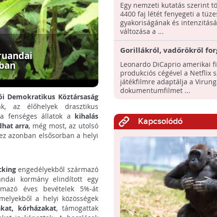
veszélyeztetik az egyre gy
Egy nemzeti kutatás szerint t
erdő- és bozóttüzek
4400 faj létét fenyegeti a tüz
gyakoriságának és intenzitás
változása a ...
Gorillákról, vadőrökről fo
ruandai
filmet Leonardo DiCaprio
kban
Leonardo DiCaprio amerikai fi
produkciós cégével a Netflix
játékfilmre adaptálja a Virun
dokumentumfilmet ...
i Demokratikus Köztársaság
k, az élőhelyek drasztikus
 a fenséges állatok a
kihalás
Kapcsolódó
dhat arra
, még most, az utolsó
hez azonban elsősorban a helyi
cking
engedélyekből származó
dai kormány elindított egy
rmazó éves bevételek 5%-át
, melyekből a helyi közösségek
ákat, kórházakat
, támogattak