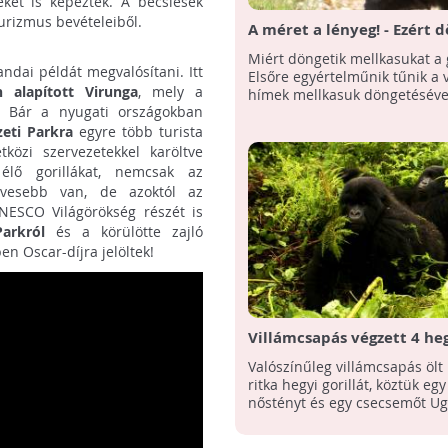
ket is képeztek. A becslések
urizmus bevételeiből.
A méret a lényeg! - Ezért 
mellkasukat a gorillák
Miért döngetik mellkasukat a g
andai példát megvalósítani. Itt
Elsőre egyértelműnik tűnik a v
n alapított Virunga
, mely a
hímek mellkasuk döngetésével j
 Bár a nyugati országokban
eti Parkra
egyre több turista
közi szervezetekkel karöltve
lő gorillákat, nemcsak az
evesebb van, de azoktól az
 UNESCO Világörökség részét is
arkról
és a körülötte zajló
n Oscar-díjra jelöltek!
Villámcsapás végzett 4 he
gorillával Ugandában
Valószínűleg villámcsapás öl
ritka hegyi gorillát, köztük e
nőstényt és egy csecsemőt U