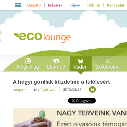
Gasztro
Idézetek
Képek
Rólunk
Kapcsolat
Nagyvilág
Életmód
Vadon
Zöldmotor
A hegyi gorillák küzdelme a túlélésért
írta:
Tóth Judit
2015/02/24
Magazin