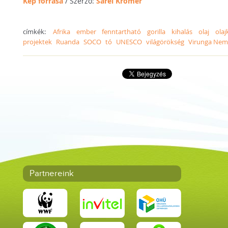
Kép forrása
/ Szerző:
Sarel Kromer
címkék:
Afrika
ember
fenntartható
gorilla
kihalás
olaj
olaj
projektek
Ruanda
SOCO
tó
UNESCO
világörökség
Virunga Nemz
Partnereink