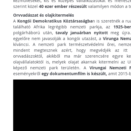
kézműveseket, kis és közepes vállalkozásokat és méhésze
szerint közel
40 ezer ember részesült
valamilyen módon a t
Orvvadászat és olajkitermelés
A
Kongói Demokratikus Köztársaságba
n is szeretnék a ru
található Afrika legrégibb nemzeti parkja, az
1925-be
polgárháború után,
tavaly januárban nyitott
meg újra.
egyelőre nem javasolják a kongói utazást, a
Virunga Nemz
kíváncsi. A nemzeti park természetvédelmi őrei, nemzet
mindent megtesznek azért, hogy megvédjék az itt é
orvvadászoktól, akikből ma már szerencsére egyre k
olajvállalatoktól is, melyek olajat akarnak kitermelni az
képező nemzeti park területén. A
Virungai Nemzeti P
eseményekről
egy dokumentumfilm is készült,
amit 2015-be