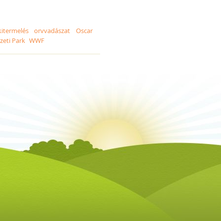
kitermelés
orvvadászat
Oscar
eti Park
WWF