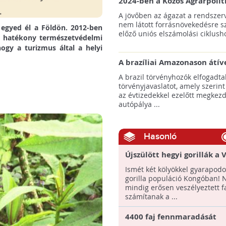
2024-ben a Közös Agrárpolit
keretein belül az erdőtelepí
A jövőben az ágazat a rendszerv
pályázatok az elsők között n
nem látott forrásnövekedésre s
 egyed él a Földön. 2012-ben
majd meg
előző uniós elszámolási ciklusho
a hatékony természetvédelmi
ogy a turizmus által a helyi
A brazíliai Amazonason átív
autópálya robbanásszerű ill
A brazil törvényhozók elfogadta
erdőirtást indíthat el
törvényjavaslatot, amely szerint
az évtizedekkel ezelőtt megkezd
autópálya ...
Hasonló
Újszülött hegyi gorillák a 
Nemzeti Parkban!
Ismét két kölyökkel gyarapodo
gorilla populáció Kongóban!
mindig erősen veszélyeztett f
számítanak a ...
4400 faj fennmaradását