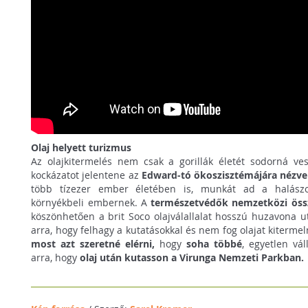
Olaj helyett turizmus
Az olajkitermelés nem csak a gorillák életét sodorná ve
kockázatot jelentene az
Edward-tó ökoszisztémájára nézve 
több tízezer ember életében is, munkát ad a halászo
környékbeli embernek. A
természetvédők nemzetközi öss
köszönhetően a brit Soco olajválallalat hosszú huzavona ut
arra, hogy felhagy a kutatásokkal és nem fog olajat kitermeln
most azt szeretné elérni,
hogy
soha többé
, egyetlen vá
arra, hogy
olaj után kutasson a Virunga Nemzeti Parkban.