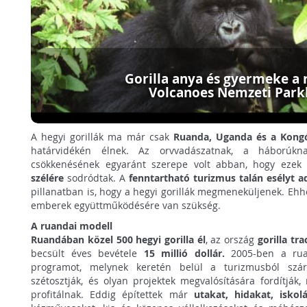
Gorilla anya és gyermeke a 
Volcanoes Nemzeti Par
A hegyi gorillák ma már csak
Ruanda, Uganda és a Kongó
határvidékén élnek. Az orvvadászatnak, a háborúkna
csökkenésének egyaránt szerepe volt abban, hogy ezek
szélére
sodródtak. A
fenntartható turizmus talán esélyt a
pillanatban is, hogy a hegyi gorillák megmeneküljenek. Eh
emberek együttműködésére van szükség.
A ruandai modell
Ruandában közel 500 hegyi gorilla él
, az ország
gorilla tra
becsült éves bevétele
15 millió dollár.
2005-ben a ruan
programot, melynek keretén belül a turizmusból szá
szétosztják, és olyan projektek megvalósítására fordítják
profitálnak. Eddig építettek már
utakat, hidakat, iskol