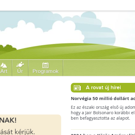
Art
Űr
Programok
A rovat új hírei
Norvégia 50 millió dollárt
a brazil Amazonas-alapnak 
Ez az északi ország első új ado
erdőirtás miatt
hogy a Jair Bolsonaro korábbi e
ben befagyasztotta az alapot.