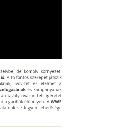
szélybe, de komoly környezeti
is
. A tó fontos szerepet játszik
knak, ivóvizet és élelmet a
zefogásának
és kampányának
án tavaly nyáron tett ígéretet
i a gorillák élőhelyén. A
WWF
llalatnak se legyen lehetősége