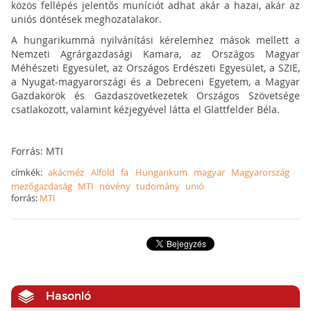
közös fellépés jelentős muníciót adhat akár a hazai, akár az
uniós döntések meghozatalakor.
A hungarikummá nyilvánítási kérelemhez mások mellett a
Nemzeti Agrárgazdasági Kamara, az Országos Magyar
Méhészeti Egyesület, az Országos Erdészeti Egyesület, a SZIE,
a Nyugat-magyarországi és a Debreceni Egyetem, a Magyar
Gazdakörök és Gazdaszövetkezetek Országos Szövetsége
csatlakozott, valamint kézjegyével látta el Glattfelder Béla.
Forrás: MTI
címkék:
akácméz
Alföld
fa
Hungarikum
magyar
Magyarország
mezőgazdaság
MTI
növény
tudomány
unió
forrás:
MTI
Hasonló