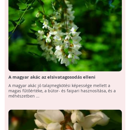
A magyar akác az elsivatagosodás elleni
küzdelemben segít
A magyar akác jó talajmegkötési képessége mellett a
magas fűtőértéke, a bútor- és faipari hasznosítása, és a
méhészetben ...