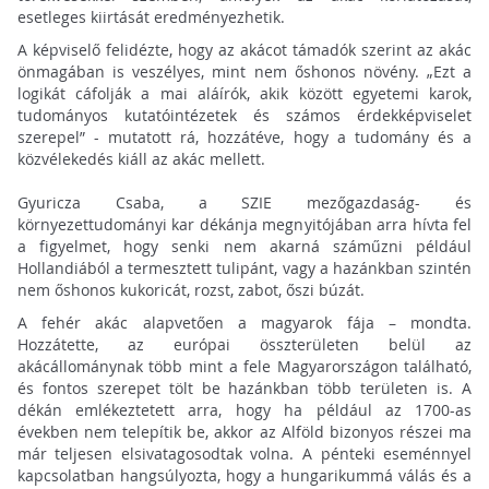
esetleges kiirtását eredményezhetik.
A képviselő felidézte, hogy az akácot támadók szerint az akác
önmagában is veszélyes, mint nem őshonos növény. „Ezt a
logikát cáfolják a mai aláírók, akik között egyetemi karok,
tudományos kutatóintézetek és számos érdekképviselet
szerepel” - mutatott rá, hozzátéve, hogy a tudomány és a
közvélekedés kiáll az akác mellett.
Gyuricza Csaba, a SZIE mezőgazdaság- és
környezettudományi kar dékánja megnyitójában arra hívta fel
a figyelmet, hogy senki nem akarná száműzni például
Hollandiából a termesztett tulipánt, vagy a hazánkban szintén
nem őshonos kukoricát, rozst, zabot, őszi búzát.
A fehér akác alapvetően a magyarok fája – mondta.
Hozzátette, az európai összterületen belül az
akácállománynak több mint a fele Magyarországon található,
és fontos szerepet tölt be hazánkban több területen is. A
dékán emlékeztetett arra, hogy ha például az 1700-as
években nem telepítik be, akkor az Alföld bizonyos részei ma
már teljesen elsivatagosodtak volna. A pénteki eseménnyel
kapcsolatban hangsúlyozta, hogy a hungarikummá válás és a