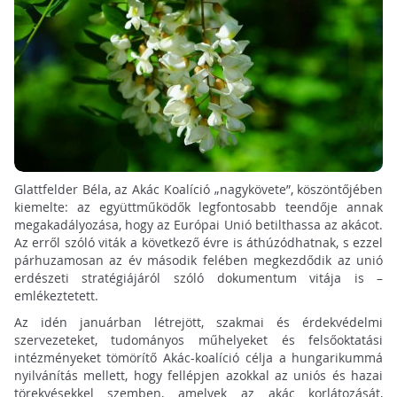
Glattfelder Béla, az Akác Koalíció „nagykövete”, köszöntőjében
kiemelte: az együttműködők legfontosabb teendője annak
megakadályozása, hogy az Európai Unió betilthassa az akácot.
Az erről szóló viták a következő évre is áthúzódhatnak, s ezzel
párhuzamosan az év második felében megkezdődik az unió
erdészeti stratégiájáról szóló dokumentum vitája is –
emlékeztetett.
Az idén januárban létrejött, szakmai és érdekvédelmi
szervezeteket, tudományos műhelyeket és felsőoktatási
intézményeket tömörítő Akác-koalíció célja a hungarikummá
nyilvánítás mellett, hogy fellépjen azokkal az uniós és hazai
törekvésekkel szemben, amelyek az akác korlátozását,