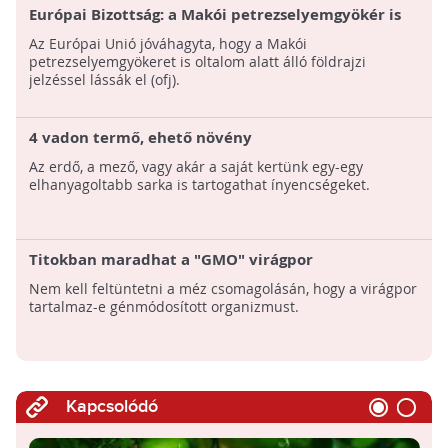
Európai Bizottság: a Makói petrezselyemgyökér is
oltalom alatt álló földrajzi jelzést kap
Az Európai Unió jóváhagyta, hogy a Makói
petrezselyemgyökeret is oltalom alatt álló földrajzi
jelzéssel lássák el (ofj).
4 vadon termő, ehető növény
Az erdő, a mező, vagy akár a saját kertünk egy-egy
elhanyagoltabb sarka is tartogathat ínyencségeket.
Titokban maradhat a "GMO" virágpor
Nem kell feltüntetni a méz csomagolásán, hogy a virágpor
tartalmaz-e génmódosított organizmust.
Kapcsolódó