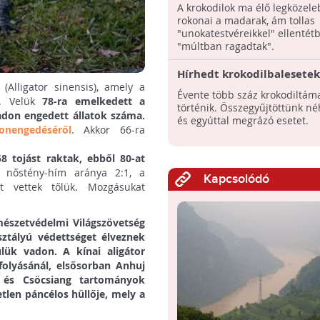
ősük
A krokodilok ma élő legközele
rokonai a madarak, ám tollas
"unokatestvéreikkel" ellentét
"múltban ragadtak".
Hírhedt krokodilbalesetek
(Alligator sinensis), amely a
Évente több száz krokodiltám
t. Velük
78-ra emelkedett a
történik. Összegyűjtöttünk né
adon engedett állatok száma.
és egyúttal megrázó esetet.
onengedéséről
. Akkor 66-ra
8 tojást raktak, ebből 80-at
 nőstény-hím aránya 2:1, a
Kapcsolódó
t vettek tőlük. Mozgásukat
mészetvédelmi Világszövetség
osztályú védettséget élveznek
lük vadon. A kínai aligátor
 folyásánál, elsősorban Anhuj
 és Csöcsiang tartományok
etlen páncélos hüllője, mely a