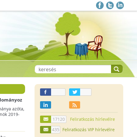
 adományoz
a csökkenő
mánya azóta,
lnök 2019-
17120
Feliratkozás hírlevélre
435
Feliratkozás VIP hírlevélre