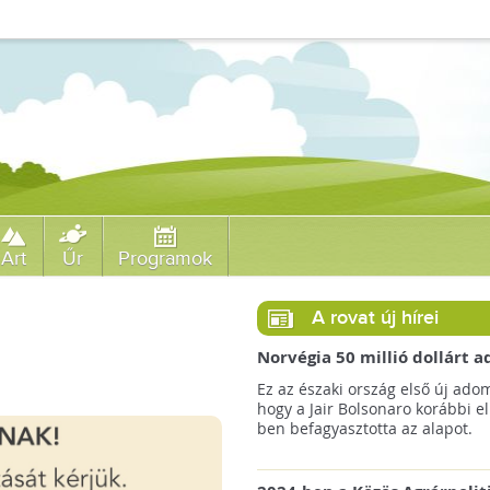
Art
Űr
Programok
A rovat új hírei
Norvégia 50 millió dollárt
a brazil Amazonas-alapnak 
Ez az északi ország első új ado
erdőirtás miatt
hogy a Jair Bolsonaro korábbi e
ben befagyasztotta az alapot.