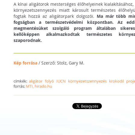
A kínai aligátorok mesterséges élőhelyeinek kialakításához
környezetszennyezés miatt károsult természetes élőhelyü
fogtak hozzá az aligátorpark dolgozói.
Ma már több mint
fogságban a természetvédelmi központban. Az eddig
megmentésüket szolgáló program általában sikeres
kellőképpen alkalmazkodtak természetes környe
szaporodnak.
Kép forrása
/ Szerző: Stolz, Gary M.
címkék:
aligátor
folyó
IUCN
környezetszennyezés
krokodil
proj
forrás:
MTI, hirado.hu