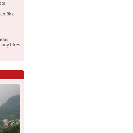
bbi
ben ők a
adás
hány híres