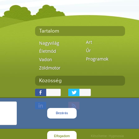
Tartalom
Art
Nagyvilág
Űr
Életmód
Programok
Vadon
Zöldmotor
Közösség
Bezárás
Elfogadom