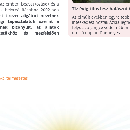
, az emberi beavatkozások és a
Tíz évig tilos lesz halászni 
k helyreállításához 2002-ben
leghosszabb folyóján
 tízezer aligátort nevelnek
Az elmúlt években egyre több
i tapasztalatok szerint a
intézkedést hoztak Ázsia leg
nek bizonyult, az állatok
folyója, a Jangce védelmében.
utolsó napján ünepélyes ...
zetükhöz és megfelelően
ekt
természetes