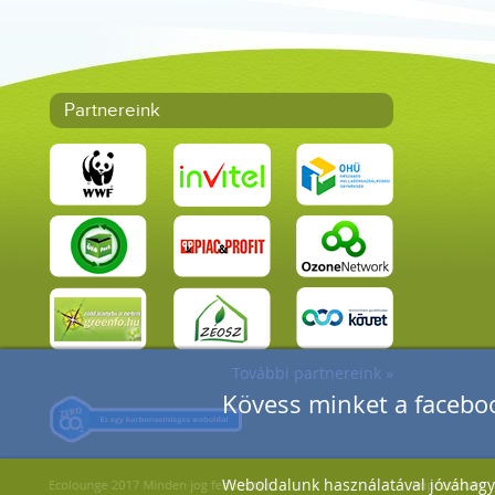
Partnereink
További partnereink »
Kövess minket a faceboo
Weboldalunk használatával jóváhagyo