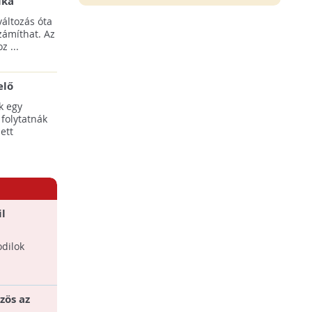
ika
tési
áltozás óta
yílnak
zámíthat. Az
z ...
elő
egális
k egy
 folytatnák
ett
l
dilok
zös az