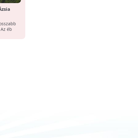
Ázsia
hosszabb
 Az éb