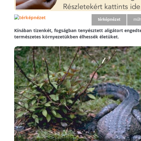
térképnézet
műh
Kínában tizenkét, fogságban tenyésztett aligátort enged
természetes környezetükben élhessék életüket.