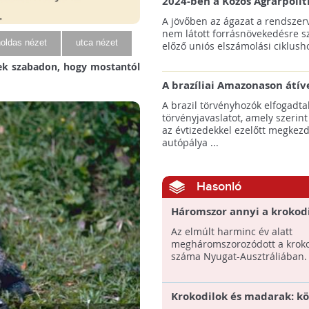
2024-ben a Közös Agrárpolit
keretein belül az erdőtelepí
A jövőben az ágazat a rendszerv
pályázatok az elsők között n
nem látott forrásnövekedésre s
majd meg
oldas nézet
utca nézet
előző uniós elszámolási ciklusho
tek szabadon, hogy mostantól
A brazíliai Amazonason átív
autópálya robbanásszerű ill
A brazil törvényhozók elfogadta
erdőirtást indíthat el
törvényjavaslatot, amely szerint
az évtizedekkel ezelőtt megkezd
autópálya ...
Hasonló
Háromszor annyi a krokodi
Az elmúlt harminc év alatt
megháromszorozódott a kroko
száma Nyugat-Ausztráliában.
Krokodilok és madarak: kö