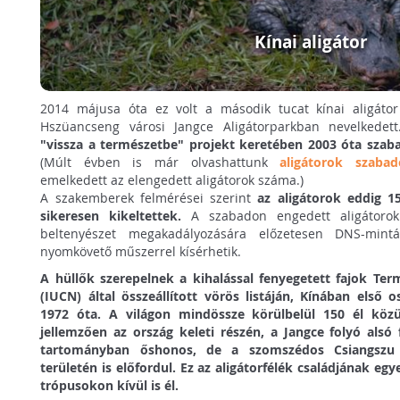
Kínai aligátor
2014 májusa óta ez volt a második tucat kínai aligátor 
Hszüancseng városi Jangce Aligátorparkban nevelkedet
"vissza a természetbe" projekt keretében 2003 óta szab
(Múlt évben is már olvashattunk
aligátorok szabad
emelkedett az elengedett aligátorok száma.)
A szakemberek felmérései szerint
az aligátorok eddig 15
sikeresen kikeltettek.
A szabadon engedett aligátorok
beltenyészet megakadályozására előzetesen DNS-mintá
nyomkövető műszerrel kísérhetik.
A hüllők szerepelnek a kihalással fenyegetett fajok Ter
(IUCN) által összeállított vörös listáján, Kínában első 
1972 óta. A világon mindössze körülbelül 150 él közü
jellemzően az ország keleti részén, a Jangce folyó alsó
tartományban őshonos, de a szomszédos Csiangszu
területén is előfordul. Ez az aligátorfélék családjának egy
trópusokon kívül is él.