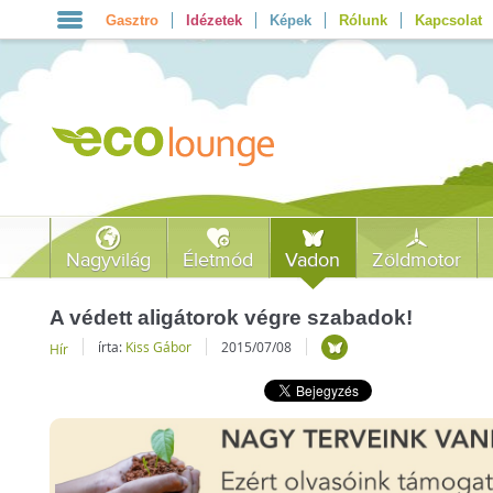
Gasztro
Idézetek
Képek
Rólunk
Kapcsolat
Nagyvilág
Életmód
Vadon
Zöldmotor
A védett aligátorok végre szabadok!
írta:
Kiss Gábor
2015/07/08
Hír