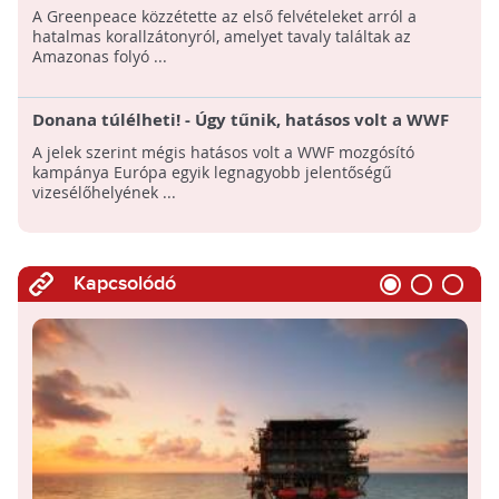
hatalmas korallzátony
A Greenpeace közzétette az első felvételeket arról a
hatalmas korallzátonyról, amelyet tavaly találtak az
Amazonas folyó ...
Donana túlélheti! - Úgy tűnik, hatásos volt a WWF
mozgósító kampánya Európa egyik legnagyobb
A jelek szerint mégis hatásos volt a WWF mozgósító
jelentőségű vizesélőhelyének megmentéséért
kampánya Európa egyik legnagyobb jelentőségű
vizesélőhelyének ...
Kapcsolódó