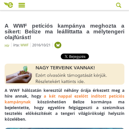
A WWF petíciós kampánya meghozta a
sikert: Belize ma leállíttatta a mélytengeri
olajfúrást!
írta:
WWF
2016/10/21
Hír
A WWF hálózatán keresztül néhány órája érkezett meg a
híre annak, hogy
a két nappal ezelőtt indított petíciós
kampánynak
köszönhetően Belize kormánya ma
bejelentette, hogy egyelőre felgüggeszti a szeizmikus
tesztelés előkészítését a tengeri világörökségi helyszín
közelében.