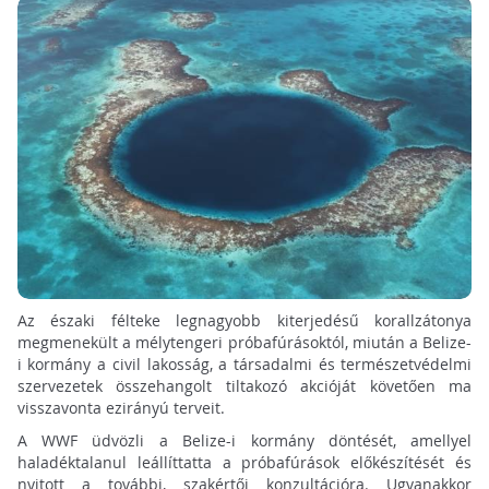
Az északi félteke legnagyobb kiterjedésű korallzátonya
megmenekült a mélytengeri próbafúrásoktól, miután a Belize-
i kormány a civil lakosság, a társadalmi és természetvédelmi
szervezetek összehangolt tiltakozó akcióját követően ma
visszavonta ezirányú terveit.
A WWF üdvözli a Belize-i kormány döntését, amellyel
haladéktalanul leállíttatta a próbafúrások előkészítését és
nyitott a további, szakértői konzultációra. Ugyanakkor