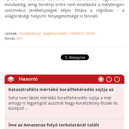
mindaddig, amíg törvényi erőre nem emelkedik a mélytengeri
szeizmikus tevékenységek teljes tiltása a régióban - a
világörökségi helyszín fenyegetettsége is fennáll.
címkék:
Korallzátony
olajkitermelés
UNESCO
WWF
forrás:
MTI
Hasonló
Katasztrofális mértékű korallfehéredés sújtja az
ausztrál Nagy-korallzátony északi és középső
Soha nem látott mértékű korallfehéredés sújtja a már
harmadát!
amúgy is legyengült ausztrál Nagy-korallzátony északi és
középső ...
Íme az Amazonas folyó torkolatánál talált