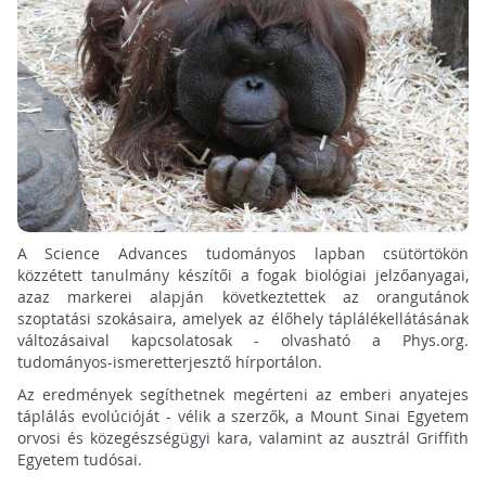
A Science Advances tudományos lapban csütörtökön
közzétett tanulmány készítői a fogak biológiai jelzőanyagai,
azaz markerei alapján következtettek az orangutánok
szoptatási szokásaira, amelyek az élőhely táplálékellátásának
változásaival kapcsolatosak - olvasható a Phys.org.
tudományos-ismeretterjesztő hírportálon.
Az eredmények segíthetnek megérteni az emberi anyatejes
táplálás evolúcióját - vélik a szerzők, a Mount Sinai Egyetem
orvosi és közegészségügyi kara, valamint az ausztrál Griffith
Egyetem tudósai.