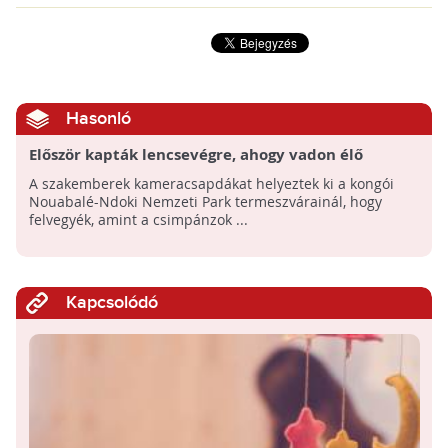
Hasonló
Először kapták lencsevégre, ahogy vadon élő
csimpánzok eszközhasználatra tanítják a
A szakemberek kameracsapdákat helyeztek ki a kongói
kölykeiket
Nouabalé-Ndoki Nemzeti Park termeszvárainál, hogy
felvegyék, amint a csimpánzok ...
Kapcsolódó