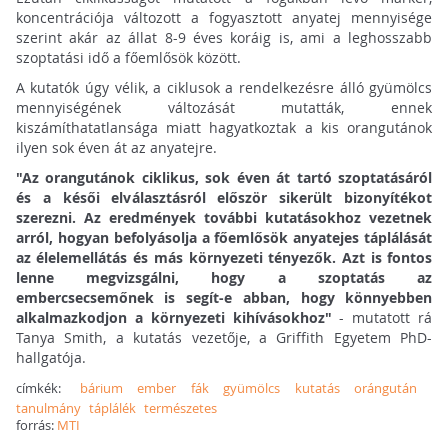
koncentrációja változott a fogyasztott anyatej mennyisége
szerint akár az állat 8-9 éves koráig is, ami a leghosszabb
szoptatási idő a főemlősök között.
A kutatók úgy vélik, a ciklusok a rendelkezésre álló gyümölcs
mennyiségének változását mutatták, ennek
kiszámíthatatlansága miatt hagyatkoztak a kis orangutánok
ilyen sok éven át az anyatejre.
"Az orangutánok ciklikus, sok éven át tartó szoptatásáról
és a késői elválasztásról először sikerült bizonyítékot
szerezni. Az eredmények további kutatásokhoz vezetnek
arról, hogyan befolyásolja a főemlősök anyatejes táplálását
az élelemellátás és más környezeti tényezők. Azt is fontos
lenne megvizsgálni, hogy a szoptatás az
embercsecsemőnek is segít-e abban, hogy könnyebben
alkalmazkodjon a környezeti kihívásokhoz"
- mutatott rá
Tanya Smith, a kutatás vezetője, a Griffith Egyetem PhD-
hallgatója.
címkék:
bárium
ember
fák
gyümölcs
kutatás
orángután
tanulmány
táplálék
természetes
forrás:
MTI