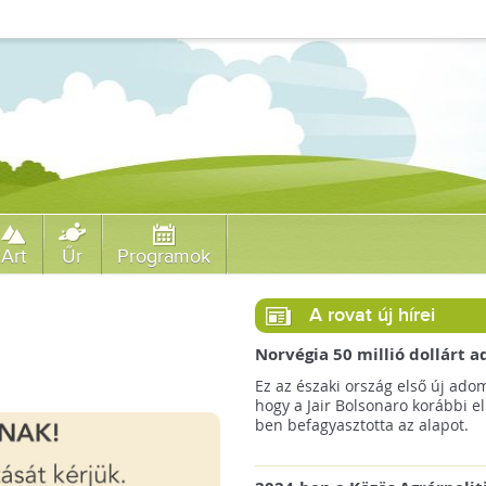
Art
Űr
Programok
A rovat új hírei
Norvégia 50 millió dollárt
a brazil Amazonas-alapnak 
Ez az északi ország első új ado
erdőirtás miatt
hogy a Jair Bolsonaro korábbi e
ben befagyasztotta az alapot.