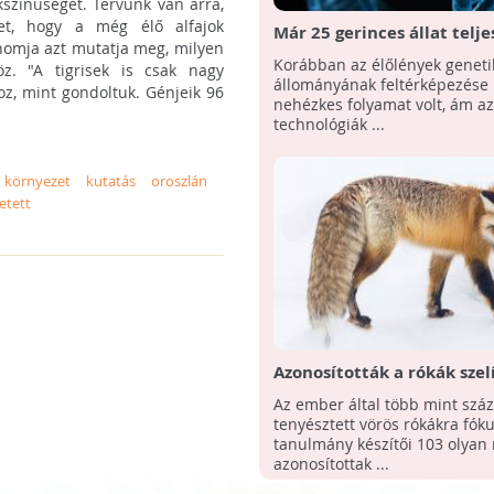
kszínűségét. Tervünk van arra,
ket, hogy a még élő alfajok
Már 25 gerinces állat telje
nomja azt mutatja meg, milyen
genomját tárták fel új mó
Korábban az élőlények geneti
z. "A tigrisek is csak nagy
kutatók
állományának feltérképezése 
z, mint gondoltuk. Génjeik 96
nehézkes folyamat volt, ám az
technológiák ...
környezet
kutatás
oroszlán
etett
Azonosították a rókák szel
felelős kulcsgének egyikét
Az ember által több mint száz
tenyésztett vörös rókákra fók
tanulmány készítői 103 olyan 
azonosítottak ...