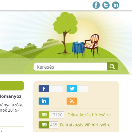
 adományoz
a csökkenő
mánya azóta,
lnök 2019-
17120
Feliratkozás hírlevélre
435
Feliratkozás VIP hírlevélre