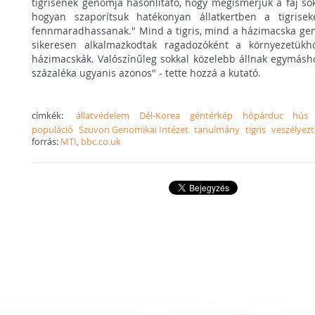
tigrisének genomja hasonlítató, hogy megismerjük a faj so
hogyan szaporítsuk hatékonyan állatkertben a tigrise
fennmaradhassanak." Mind a tigris, mind a házimacska ge
sikeresen alkalmazkodtak ragadozóként a környezetükhö
házimacskák. Valószínűleg sokkal közelebb állnak egymásho
százaléka ugyanis azonos" - tette hozzá a kutató.
címkék:
állatvédelem
Dél-Korea
géntérkép
hópárduc
hús
populáció
Szuvon Genomikai Intézet
tanulmány
tigris
veszélyezt
forrás:
MTI, bbc.co.uk