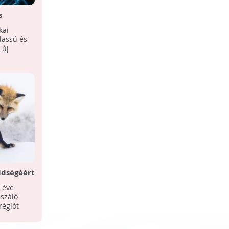
s
dszerrel
kai
lassú és
 új
ídségéért
 éve
uszáló
régiót