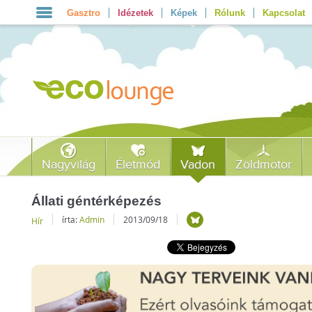
Gasztro
Idézetek
Képek
Rólunk
Kapcsolat
Nagyvilág
Életmód
Vadon
Zöldmotor
Állati géntérképezés
írta:
Admin
2013/09/18
Hír