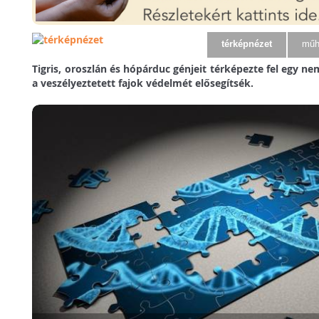
térképnézet
műh
Tigris, oroszlán és hópárduc génjeit térképezte fel egy n
a veszélyeztetett fajok védelmét elősegítsék.