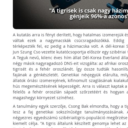
"A tigrisek is csak nagy házi
génjeik 96%-a azonos
A kutatás arra is fényt derített, hogy hatalmas izomerejük 
váltak ezek a nagymacskák csúcsragadozókká. Eddig 
térképezték fel, ez pedig a házimacska volt. A dél-koreai
Jun Szung Cso vezette kutatócsoportja először egy szibériai 
A Teguk nevű, kilenc éves hím állat Dél-Korea Everland álla
négy másik nagyragadozó DNS-eit vizsgálta: az afrikai orosz
tigrisét és a fehér oroszlánét. Így össze tudták hasonl
fajának a génkészletét. Genetikai névjegyük elárulta, mil
állatok óriási izomerejének, kifinomult szaglásának kialak
hús megemésztésének képességét. Arra is választ kaptak a 
felelős a fehér oroszlán sápadt szőrzetéért és hogyan
magashegyi környezet színéhez.
A tanulmány egyik szerzője, Csong Bak elmondta, hogy a ti
lesz a faj genetikai sokszínűsége tanulmányozásának.
négyezres egyedszámú szibériaitigris-populáció megőrzése 
kiemelt célja. "A tigris általunk készített genomja lehet a