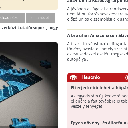
2024-ben a Közös Agrárpolit
keretein belül az erdőtelepí
A jövőben az ágazat a rendszerv
pályázatok az elsők között n
nem látott forrásnövekedésre s
majd meg
oldas nézet
utca nézet
előző uniós elszámolási ciklusho
emzetközi kutatócsoport, hogy
A brazíliai Amazonason átív
autópálya robbanásszerű ill
A brazil törvényhozók elfogadta
erdőirtást indíthat el
törvényjavaslatot, amely szerint
az évtizedekkel ezelőtt megkezd
autópálya ...
Hasonló
Elterjedtebb lehet a hópá
eddig véltnél
Az egyedszám új, kedvező bec
ellenére a fajt továbbra is töb
veszély fenyegeti.
Egyes növény- és állatfajo