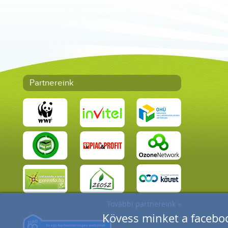
Partnereink
További partnereink »
Kövess minket a faceboo