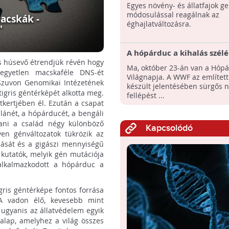
megváltoztatják génjeiket
Egyes növény- és állatfajok ge
klímaváltozás hatására
módosulással reagálnak az
macskák -
éghajlatváltozásra.
"
A hópárduc a kihalás szélén
és húsevő étrendjük révén hogy
Ma, október 23-án van a Hóp
egyetlen macskaféle DNS-ét
Világnapja. A WWF az említett 
 Szuvon Genomikai Intézetének
készült jelentésében sürgős 
tigris géntérképét alkotta meg.
fellépést ...
tkertjében él. Ezután a csapat
lánét, a hópárducét, a bengáli
ítani a család négy különböző
Kapcsolódó
yen génváltozatok tükrözik az
ulását és a gigászi mennyiségű
kutatók, melyik gén mutációja
 alkalmazkodott a hópárduc a
gris géntérképe fontos forrása
 A vadon élő, kevesebb mint
ugyanis az állatvédelem egyik
z alap, amelyhez a világ összes