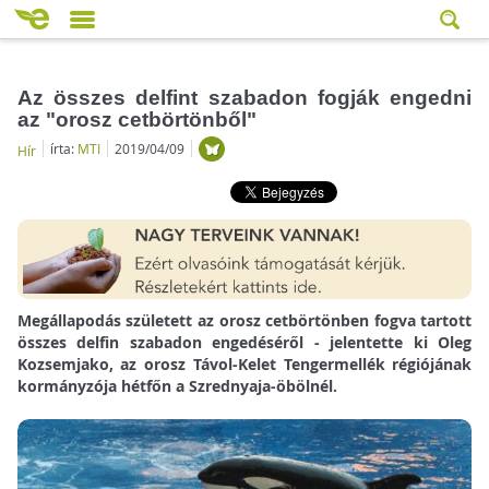
Az összes delfint szabadon fogják engedni
az "orosz cetbörtönből"
írta:
MTI
2019/04/09
Hír
Megállapodás született az orosz cetbörtönben fogva tartott
összes delfin szabadon engedéséről - jelentette ki Oleg
Kozsemjako, az orosz Távol-Kelet Tengermellék régiójának
kormányzója hétfőn a Szrednyaja-öbölnél.