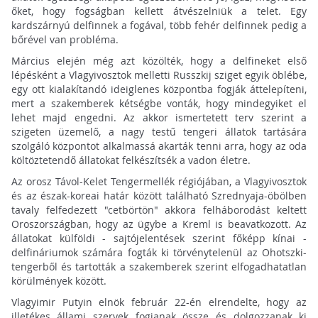
őket, hogy fogságban kellett átvészelniük a telet. Egy
kardszárnyú delfinnek a fogával, több fehér delfinnek pedig a
bőrével van probléma.
Március elején még azt közölték, hogy a delfineket első
lépésként a Vlagyivosztok melletti Russzkij sziget egyik öblébe,
egy ott kialakítandó ideiglenes központba fogják áttelepíteni,
mert a szakemberek kétségbe vonták, hogy mindegyiket el
lehet majd engedni. Az akkor ismertetett terv szerint a
szigeten üzemelő, a nagy testű tengeri állatok tartására
szolgáló központot alkalmassá akarták tenni arra, hogy az oda
költöztetendő állatokat felkészítsék a vadon életre.
Az orosz Távol-Kelet Tengermellék régiójában, a Vlagyivosztok
és az észak-koreai határ között található Szrednyaja-öbölben
tavaly felfedezett "cetbörtön" akkora felháborodást keltett
Oroszországban, hogy az ügybe a Kreml is beavatkozott. Az
állatokat külföldi - sajtójelentések szerint főképp kínai -
delfináriumok számára fogták ki törvénytelenül az Ohotszki-
tengerből és tartották a szakemberek szerint elfogadhatatlan
körülmények között.
Vlagyimir Putyin elnök február 22-én elrendelte, hogy az
illetékes állami szervek fogjanak össze és dolgozzanak ki