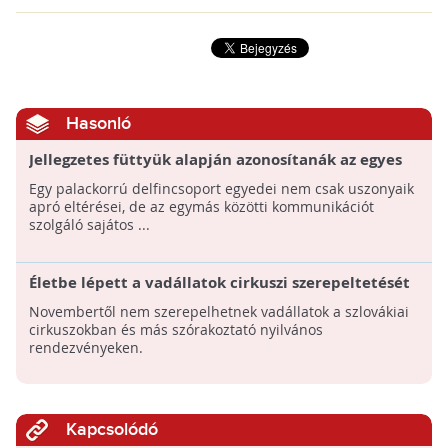
Hasonló
Jellegzetes füttyük alapján azonosítanák az egyes
delfineket
Egy palackorrú delfincsoport egyedei nem csak uszonyaik
apró eltérései, de az egymás közötti kommunikációt
szolgáló sajátos ...
Életbe lépett a vadállatok cirkuszi szerepeltetését
tiltó törvény Szlovákiában
Novembertől nem szerepelhetnek vadállatok a szlovákiai
cirkuszokban és más szórakoztató nyilvános
rendezvényeken.
Kapcsolódó