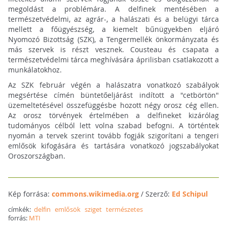
megoldást a problémára. A delfinek mentésében a
természetvédelmi, az agrár-, a halászati és a belügyi tárca
mellett a főügyészség, a kiemelt bűnügyekben eljáró
Nyomozó Bizottság (SZK), a Tengermellék önkormányzata és
más szervek is részt vesznek. Cousteau és csapata a
természetvédelmi tárca meghívására áprilisban csatlakozott a
munkálatokhoz.
Az SZK február végén a halászatra vonatkozó szabályok
megsértése címén büntetőeljárást indított a "cetbörtön"
üzemeltetésével összefüggésbe hozott négy orosz cég ellen.
Az orosz törvények értelmében a delfineket kizárólag
tudományos célból lett volna szabad befogni. A történtek
nyomán a tervek szerint tovább fogják szigorítani a tengeri
emlősök kifogására és tartására vonatkozó jogszabályokat
Oroszországban.
Kép forrása:
commons.wikimedia.org
/ Szerző:
Ed Schipul
címkék:
delfin
emlősök
sziget
természetes
forrás:
MTI