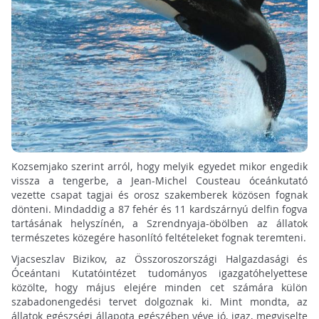
Kozsemjako szerint arról, hogy melyik egyedet mikor engedik
vissza a tengerbe, a Jean-Michel Cousteau óceánkutató
vezette csapat tagjai és orosz szakemberek közösen fognak
dönteni. Mindaddig a 87 fehér és 11 kardszárnyú delfin fogva
tartásának helyszínén, a Szrendnyaja-öbölben az állatok
természetes közegére hasonlító feltételeket fognak teremteni.
Vjacseszlav Bizikov, az Összoroszországi Halgazdasági és
Óceántani Kutatóintézet tudományos igazgatóhelyettese
közölte, hogy május elejére minden cet számára külön
szabadonengedési tervet dolgoznak ki. Mint mondta, az
állatok egészségi állapota egészében véve jó, igaz, megviselte