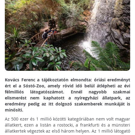
Kovács Ferenc a tájékoztatón elmondta: óriási eredményt
ért el a Sóstó-Zoo, amely rövid idő belül átlépheti az évi
félmilliós látogatószámot. Ennél nagyobb szakmai
elismerést nem kaphatott a nyíregyházi állatpark, az
eredmény pedig az itt dolgozó szakemberek munkáját is
minősíti.
Az 500 ezer és 1 millió közötti kategóriában nem volt magyar
állatkert, ezen a listán a rostocki, a frankfurti és a münsteri
állatkertek végeztek az első három helyen. Az 1 millió látogató