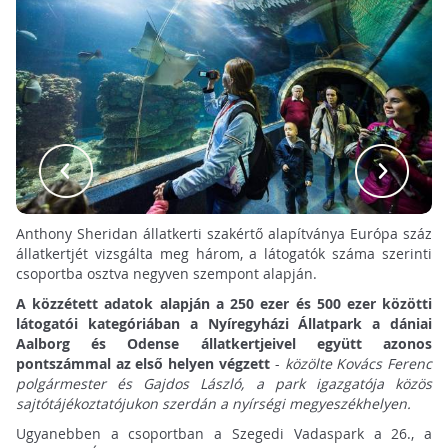
Anthony Sheridan állatkerti szakértő alapítványa Európa száz
állatkertjét vizsgálta meg három, a látogatók száma szerinti
csoportba osztva negyven szempont alapján.
A közzétett adatok alapján a 250 ezer és 500 ezer közötti
látogatói kategóriában a Nyíregyházi Állatpark a dániai
Aalborg és Odense állatkertjeivel együtt azonos
pontszámmal az első helyen végzett
-
közölte Kovács Ferenc
polgármester és Gajdos László, a park igazgatója közös
sajtótájékoztatójukon szerdán a nyírségi megyeszékhelyen.
Ugyanebben a csoportban a Szegedi Vadaspark a 26., a