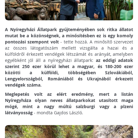
A Nyíregyházi Állatpark gyűjteményében sok ritka állatot
mutat be a közönségnek, a minősítésben ez is egy komoly
pontozási szempont volt
- tette hozzá. A minősítő szervezet
az összes látogatószám mellett vizsgálta a hazai és a
külföldről érkezett vendégek létszámát és arányát, amelyben
egyébként jól áll a nyíregyházi állatpark:
az eddigi adatok
szerint 250 ezer körül lehet a magyar, és 180-200 ezer
közötti a külföldi, többségében Szlovákiából,
Lengyelországból, Romániából és Ukrajnából érkezett
vendégek száma.
Meglepetés volt az elért eredmény, mert a listán
Nyíregyháza olyan neves állatparkokat utasított maga
mögé, mint a nagy múltú salzburgi vagy a plzeni
látványosság
- mondta Gajdos László.