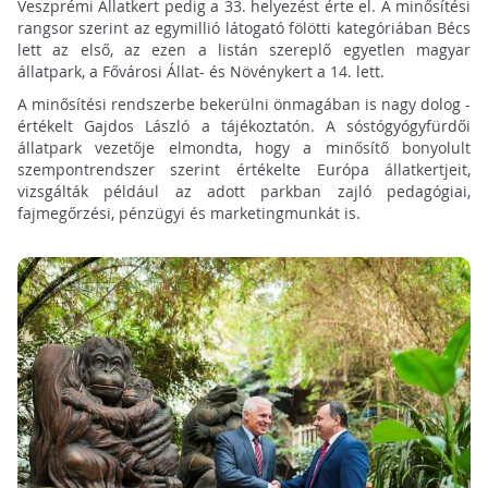
Veszprémi Állatkert pedig a 33. helyezést érte el. A minősítési
rangsor szerint az egymillió látogató fölötti kategóriában Bécs
lett az első, az ezen a listán szereplő egyetlen magyar
állatpark, a Fővárosi Állat- és Növénykert a 14. lett.
A minősítési rendszerbe bekerülni önmagában is nagy dolog -
értékelt Gajdos László a tájékoztatón. A sóstógyógyfürdői
állatpark vezetője elmondta, hogy a minősítő bonyolult
szempontrendszer szerint értékelte Európa állatkertjeit,
vizsgálták például az adott parkban zajló pedagógiai,
fajmegőrzési, pénzügyi és marketingmunkát is.