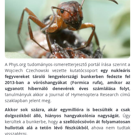
A Phys.org tudományos-ismeretterjesztő portál írása szerint a
Wojciech Czechowski vezette kutatócsoport
egy nukleáris
fegyvereket tároló lengyelországi bunkerben fedezte fel
2013-ban a vöröshangyákat (Formica rufa), amikor az
ugyanott hibernáló denevérek éves számlálása folyt
,
tanulmányuk akkor a Journal of Hymenoptera Research című
szaklapban jelent meg.
Akkor sok százra, akár egymillióra is becsülték a csak
dolgozókból álló, hiányos hangyakolónia nagyságát.
Úgy
kerültek a bunkerbe, hogy
a szellőzőcsövön át folyamatosan
hullottak alá a tetőn lévő fészkükből
, ahova nem tudtak
visszatérni.