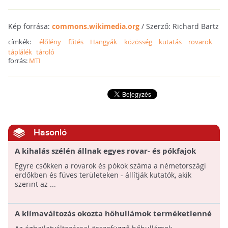
Kép forrása:
commons.wikimedia.org
/ Szerző: Richard Bartz
címkék:
élőlény
fűtés
Hangyák
közösség
kutatás
rovarok
táplálék
tároló
forrás:
MTI
Hasonló
A kihalás szélén állnak egyes rovar- és pókfajok
Németországban
Egyre csökken a rovarok és pókok száma a németországi
erdőkben és füves területeken - állítják kutatók, akik
szerint az ...
A klímaváltozás okozta hőhullámok terméketlenné
tehetik a hím rovarokat