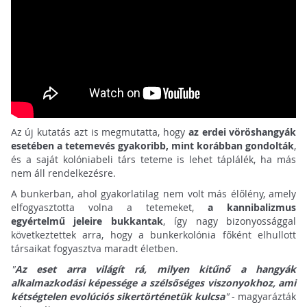
Az új kutatás azt is megmutatta, hogy
az erdei vöröshangyák
esetében a tetemevés gyakoribb, mint korábban gondolták
,
és a saját kolóniabeli társ teteme is lehet táplálék, ha más
nem áll rendelkezésre.
A bunkerban, ahol gyakorlatilag nem volt más élőlény, amely
elfogyasztotta volna a tetemeket,
a kannibalizmus
egyértelmű jeleire bukkantak
, így nagy bizonyossággal
következtettek arra, hogy a bunkerkolónia főként elhullott
társaikat fogyasztva maradt életben.
"
Az eset arra világít rá, milyen kitűnő a hangyák
alkalmazkodási képessége a szélsőséges viszonyokhoz, ami
kétségtelen evolúciós sikertörténetük kulcsa
"
- magyarázták