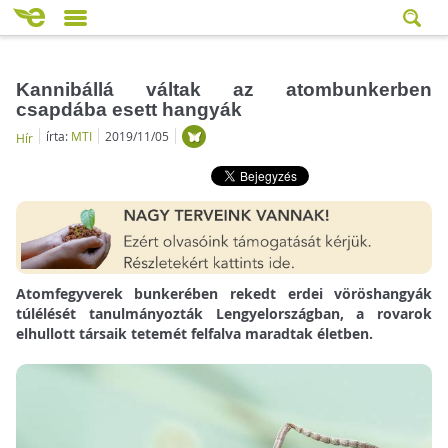
Kannibállá váltak az atombunkerben
csapdába esett hangyák
írta:
MTI
2019/11/05
Hír
Atomfegyverek bunkerében rekedt erdei vöröshangyák
túlélését tanulmányozták Lengyelországban, a rovarok
elhullott társaik tetemét felfalva maradtak életben.