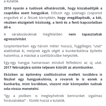
a kutatók.
2016 nyarán a tudósok elhatározták, hogy kiszabadítják a
csapdába esett hangyákat.
Először egy száztagú csoportot
engedtek el a fészek környékén,
hogy megállapítsák, a két,
részben elszigetelt közösség, a lenti és a fenti kapcsolatban
áll-e
.
A várakozásoknak megfelelően
nem tapasztaltak
agresszivitást
.
Szeptemberben egy három méter hosszú, függőleges "utat"
alakítottak ki, melynek egyik végét a bunkerkolónia építette
halomhoz, a másikat a szellőzőcsőbe helyezték.
Egy-egy hangya hamarosan elindult felfedezni az új utat.
2017 februárjára szinte teljesen kiürült az atombunker.
Eközben az építmény szellőzőcsöve mellett továbbra is
fészkel egy hangyakolónia, a rovarok le is esnek a
bunkerba, mint korábban, viszont már könnyedén tudnak
oda-vissza menetelni.
"Így a jövőben is meglephetnek bennünket izgalmas
fordulatokkal" - fűzték hozzá a kutatók.