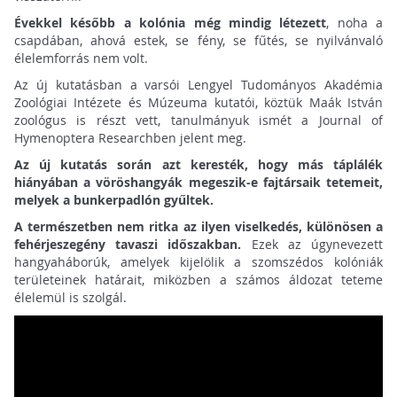
Évekkel később a kolónia még mindig létezett
, noha a
csapdában, ahová estek, se fény, se fűtés, se nyilvánvaló
élelemforrás nem volt.
Az új kutatásban a varsói Lengyel Tudományos Akadémia
Zoológiai Intézete és Múzeuma kutatói, köztük Maák István
zoológus is részt vett, tanulmányuk ismét a Journal of
Hymenoptera Researchben jelent meg.
Az új kutatás során azt keresték, hogy más táplálék
hiányában a vöröshangyák megeszik-e fajtársaik tetemeit,
melyek a bunkerpadlón gyűltek.
A természetben nem ritka az ilyen viselkedés, különösen a
fehérjeszegény tavaszi időszakban.
Ezek az úgynevezett
hangyaháborúk, amelyek kijelölik a szomszédos kolóniák
területeinek határait, miközben a számos áldozat teteme
élelemül is szolgál.