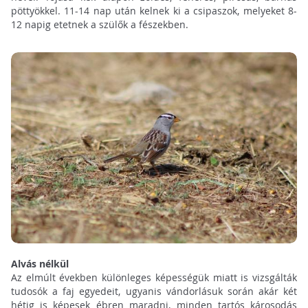
pöttyökkel. 11-14 nap után kelnek ki a csipaszok, melyeket 8-
12 napig etetnek a szülők a fészekben.
Alvás nélkül
Az elmúlt években különleges képességük miatt is vizsgálták
tudosók a faj egyedeit, ugyanis vándorlásuk során akár két
hétig is képesek ébren maradni, minden tartós károsodás