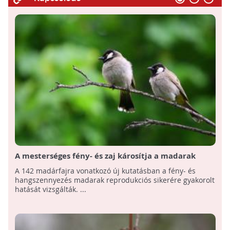
A mesterséges fény- és zaj károsítja a madarak
szaporodási képességét
A 142 madárfajra vonatkozó új kutatásban a fény- és
hangszennyezés madarak reprodukciós sikerére gyakorolt
hatását vizsgálták. ...