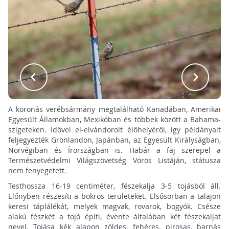
A koronás verébsármány megtalálható Kanadában, Amerikai
Egyesült Államokban, Mexikóban és többek között a Bahama-
szigeteken. Idővel el-elvándorolt élőhelyéről, így példányait
feljegyezték Grönlandon, Japánban, az Egyesült Királyságban,
Norvégiban és Írországban is. Habár a faj szerepel a
Természetvédelmi Világszövetség Vörös Listáján, státusza
nem fenyegetett.
Testhossza 16-19 centiméter, fészekalja 3-5 tojásból áll.
Előnyben részesíti a bokros területeket. Elsősorban a talajon
keresi táplálékát, melyek magvak, rovarok, bogyók. Csésze
alakú fészkét a tojó építi, évente általában két fészekaljat
nevel. Tojása kék alapon zöldes, fehéres, pirosas, barnás