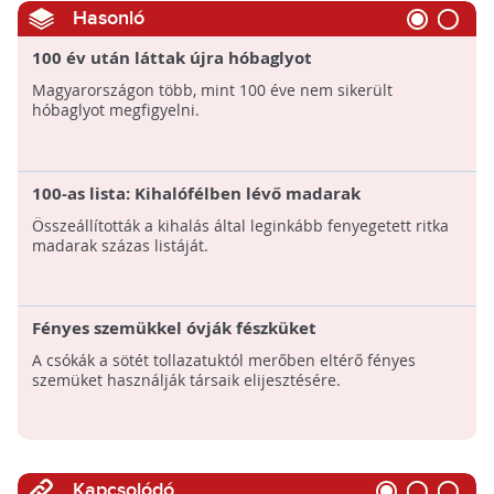
Hasonló
100 év után láttak újra hóbaglyot
Magyarországon több, mint 100 éve nem sikerült
hóbaglyot megfigyelni.
100-as lista: Kihalófélben lévő madarak
Összeállították a kihalás által leginkább fenyegetett ritka
madarak százas listáját.
Fényes szemükkel óvják fészküket
A csókák a sötét tollazatuktól merőben eltérő fényes
szemüket használják társaik elijesztésére.
Kapcsolódó