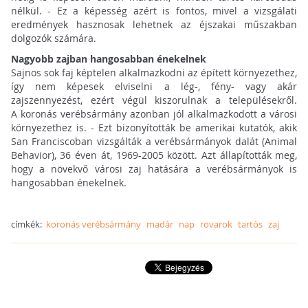
nélkül. - Ez a képesség azért is fontos, mivel a vizsgálati
eredmények hasznosak lehetnek az éjszakai műszakban
dolgozók számára.
Nagyobb zajban hangosabban énekelnek
Sajnos sok faj képtelen alkalmazkodni az épített környezethez,
így nem képesek elviselni a lég-, fény- vagy akár
zajszennyezést, ezért végül kiszorulnak a településekről.
A koronás verébsármány azonban jól alkalmazkodott a városi
környezethez is. - Ezt bizonyították be amerikai kutatók, akik
San Franciscoban vizsgálták a verébsármányok dalát (Animal
Behavior), 36 éven át, 1969-2005 között. Azt állapították meg,
hogy a növekvő városi zaj hatására a verébsármányok is
hangosabban énekelnek.
címkék:
koronás verébsármány
madár
nap
rovarok
tartós
zaj