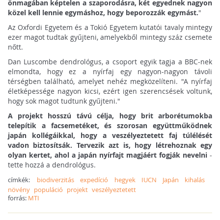
önmagában képtelen a szaporodásra, két egyednek nagyon
közel kell lennie egymáshoz, hogy beporozzák egymást.
"
Az Oxfordi Egyetem és a Tokió Egyetem kutatói tavaly mintegy
ezer magot tudtak gyűjteni, amelyekből mintegy száz csemete
nőtt.
Dan Luscombe dendrológus, a csoport egyik tagja a BBC-nek
elmondta, hogy ez a nyírfaj egy nagyon-nagyon távoli
térségben található, amelyet nehéz megközelíteni. "A nyírfaj
életképessége nagyon kicsi, ezért igen szerencsések voltunk,
hogy sok magot tudtunk gyűjteni."
A projekt hosszú távú célja, hogy brit arborétumokba
telepítik a facsemetéket, és szorosan együttműködnek
japán kollégáikkal, hogy a veszélyeztetett faj túlélését
vadon biztosítsák. Tervezik azt is, hogy létrehoznak egy
olyan kertet, ahol a japán nyírfajt magjáért fogják nevelni
-
tette hozzá a dendrológus.
címkék:
biodiverzitás
expedíció
hegyek
IUCN
Japán
kihalás
növény
populáció
projekt
veszélyeztetett
forrás:
MTI