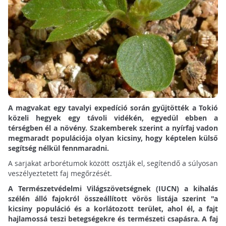
A magvakat egy tavalyi expedíció során gyűjtötték a Tokió
közeli hegyek egy távoli vidékén, egyedül ebben a
térségben él a növény. Szakemberek szerint a nyírfaj vadon
megmaradt populációja olyan kicsiny, hogy képtelen külső
segítség nélkül fennmaradni.
A sarjakat arborétumok között osztják el, segítendő a súlyosan
veszélyeztetett faj megőrzését.
A Természetvédelmi Világszövetségnek (IUCN) a kihalás
szélén álló fajokról összeállított vörös listája szerint "a
kicsiny populáció és a korlátozott terület, ahol él, a fajt
hajlamossá teszi betegségekre és természeti csapásra.
A faj