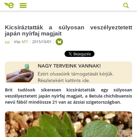
Kicsíráztatták a súlyosan veszélyeztetett
japán nyírfaj magjait
írta:
MTI
2015/10/01
Hír
Brit tudósok sikeresen kicsíráztatták egy súlyosan
veszélyeztetett japán nyírfaj magjait, a Betula chichibuensis
nevű fából mindössze 21 van az ázsiai szigetországban.