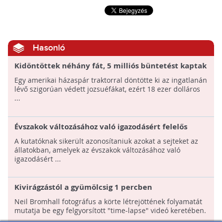
Hasonló
Kidöntöttek néhány fát, 5 milliós büntetést kaptak
Egy amerikai házaspár traktorral döntötte ki az ingatlanán
lévő szigorúan védett jozsuéfákat, ezért 18 ezer dolláros
...
Évszakok változásához való igazodásért felelős
sejteket azonosítottak
A kutatóknak sikerült azonosítaniuk azokat a sejteket az
állatokban, amelyek az évszakok változásához való
igazodásért ...
Kivirágzástól a gyümölcsig 1 percben
Neil Bromhall fotográfus a körte létrejöttének folyamatát
mutatja be egy felgyorsított "time-lapse" videó keretében.