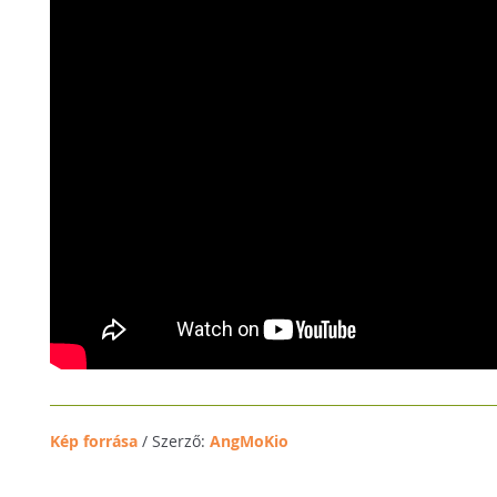
Kép forrása
/ Szerző:
AngMoKio