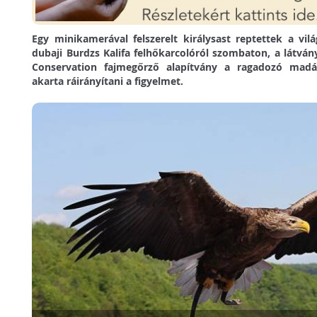
Egy minikamerával felszerelt királysast reptettek a vil
dubaji Burdzs Kalifa felhőkarcolóról szombaton, a látv
Conservation fajmegőrző alapítvány a ragadozó madár
akarta ráirányítani a figyelmet.