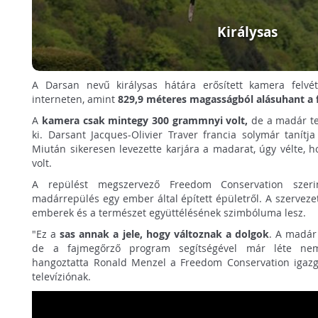
Királysas
A Darsan nevű királysas hátára erősített kamera felvéte
interneten, amint
829,9 méteres magasságból alásuhant a 
A
kamera csak mintegy 300 grammnyi volt,
de a madár tes
ki. Darsant Jacques-Olivier Traver francia solymár tanítj
Miután sikeresen levezette karjára a madarat, úgy vélte, 
volt.
A repülést megszervező Freedom Conservation szer
madárrepülés egy ember által épített épületről. A szervezet
emberek és a természet együttélésének szimbóluma lesz.
"Ez a
sas annak a jele, hogy változnak a dolgok
. A madár 
de a fajmegőrző program segítségével már léte nem 
hangoztatta Ronald Menzel a Freedom Conservation igazga
televíziónak.