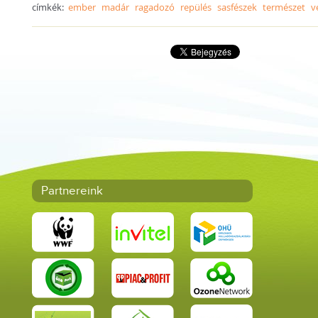
címkék:
ember
madár
ragadozó
repülés
sasfészek
természet
v
Partnereink