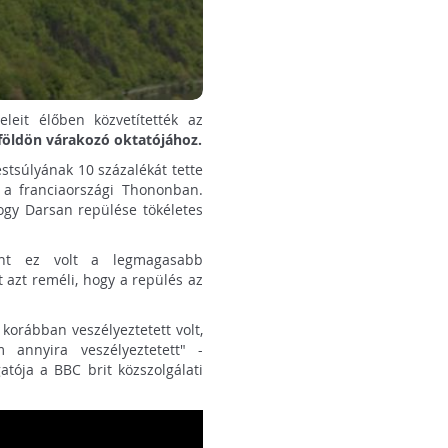
leit élőben közvetítették az
földön várakozó oktatójához.
tsúlyának 10 százalékát tette
a a franciaországi Thononban.
hogy Darsan repülése tökéletes
int ez volt a legmagasabb
 azt reméli, hogy a repülés az
korábban veszélyeztetett volt,
annyira veszélyeztetett" -
tója a BBC brit közszolgálati