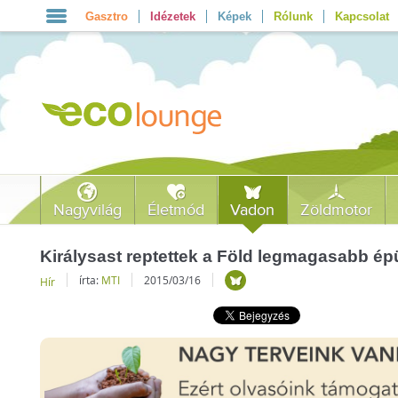
Gasztro
Idézetek
Képek
Rólunk
Kapcsolat
Nagyvilág
Életmód
Vadon
Zöldmotor
Királysast reptettek a Föld legmagasabb épü
írta:
MTI
2015/03/16
Hír