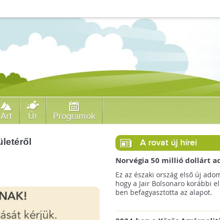
Art
Űr
Programok
letéről
A rovat új hírei
Norvégia 50 millió dollárt
a brazil Amazonas-alapnak 
Ez az északi ország első új ado
erdőirtás miatt
hogy a Jair Bolsonaro korábbi e
ben befagyasztotta az alapot.