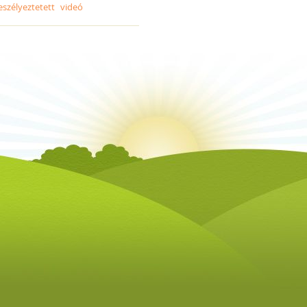
eszélyeztetett
videó