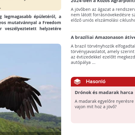
2024-ben a Közös Agrárpolit
keretein belül az erdőtelepí
A jövőben az ágazat a rendszerv
pályázatok az elsők között n
nem látott forrásnövekedésre s
ág legmagasabb épületéről, a
majd meg
előző uniós elszámolási ciklusho
ányos mutatvánnyal a Freedom
 veszélyeztetett helyzetére
A brazíliai Amazonason átív
autópálya robbanásszerű ill
A brazil törvényhozók elfogadta
erdőirtást indíthat el
törvényjavaslatot, amely szerint
az évtizedekkel ezelőtt megkezd
autópálya ...
Hasonló
Drónok és madarak harca
A madarak egyelőre nyerésre 
vajon mit hoz a jövő?