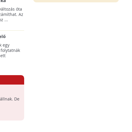
ika
tési
áltozás óta
yílnak
zámíthat. Az
z ...
elő
egális
k egy
 folytatnák
ett
állnak. De