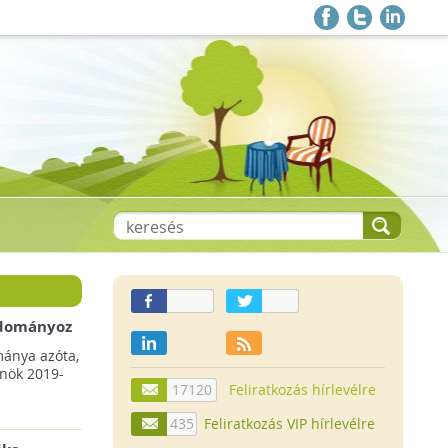
 adományoz
a csökkenő
mánya azóta,
lnök 2019-
17120
Feliratkozás hírlevélre
435
Feliratkozás VIP hírlevélre