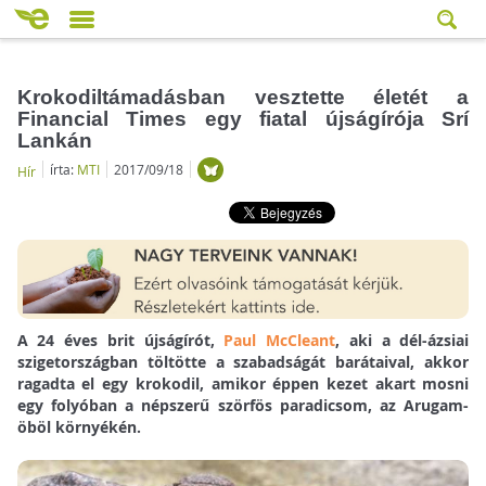
Krokodiltámadásban vesztette életét a
Financial Times egy fiatal újságírója Srí
Lankán
írta:
MTI
2017/09/18
Hír
A 24 éves brit újságírót,
Paul McCleant
, aki a dél-ázsiai
szigetországban töltötte a szabadságát barátaival, akkor
ragadta el egy krokodil, amikor éppen kezet akart mosni
egy folyóban a népszerű szörfös paradicsom, az Arugam-
öböl környékén.