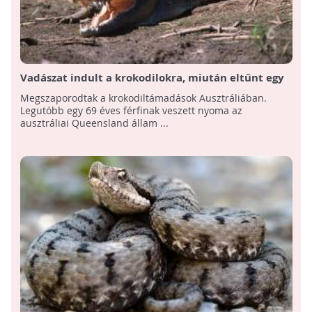
Vadászat indult a krokodilokra, miután eltűnt egy
horgász Ausztráliában
Megszaporodtak a krokodiltámadások Ausztráliában.
Legutóbb egy 69 éves férfinak veszett nyoma az
ausztráliai Queensland állam ...