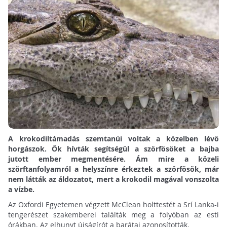
A krokodiltámadás szemtanúi voltak a közelben lévő
horgászok. Ők hívták segítségül a szörfösöket a bajba
jutott ember megmentésére. Ám mire a közeli
szörftanfolyamról a helyszínre érkeztek a szörfösök, már
nem látták az áldozatot, mert a krokodil magával vonszolta
a vízbe.
Az Oxfordi Egyetemen végzett McClean holttestét a Srí Lanka-i
tengerészet szakemberei találták meg a folyóban az esti
órákban. Az elhunyt újságírót a barátai azonosították.