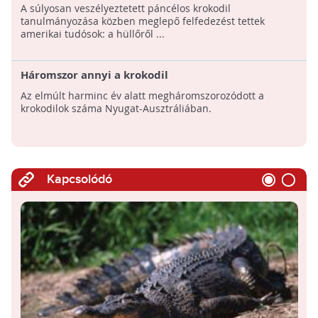
A súlyosan veszélyeztetett páncélos krokodil
tanulmányozása közben meglepő felfedezést tettek
amerikai tudósok: a hüllőről ...
Háromszor annyi a krokodil
Az elmúlt harminc év alatt megháromszorozódott a
krokodilok száma Nyugat-Ausztráliában.
Kapcsolódó