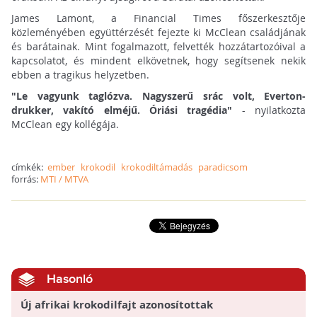
James Lamont, a Financial Times főszerkesztője
közleményében együttérzését fejezte ki McClean családjának
és barátainak. Mint fogalmazott, felvették hozzátartozóival a
kapcsolatot, és mindent elkövetnek, hogy segítsenek nekik
ebben a tragikus helyzetben.
"Le vagyunk taglózva. Nagyszerű srác volt, Everton-
drukker, vakító elméjű. Óriási tragédia"
- nyilatkozta
McClean egy kollégája.
címkék:
ember
krokodil
krokodiltámadás
paradicsom
forrás:
MTI / MTVA
Hasonló
Új afrikai krokodilfajt azonosítottak