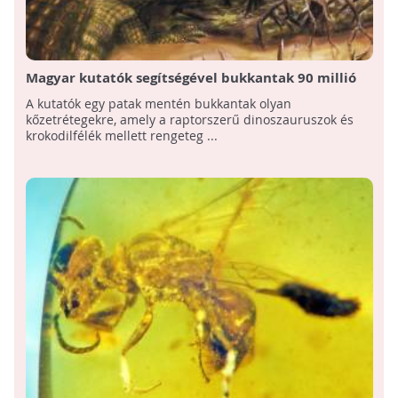
Magyar kutatók segítségével bukkantak 90 millió
éves őslények lelőhelyére Ausztriában
A kutatók egy patak mentén bukkantak olyan
kőzetrétegekre, amely a raptorszerű dinoszauruszok és
krokodilfélék mellett rengeteg ...