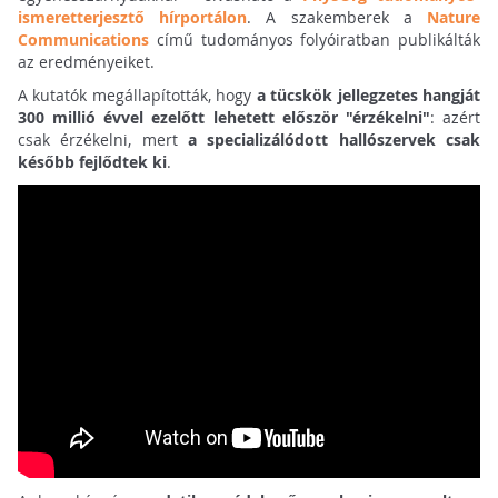
ismeretterjesztő hírportálon
. A szakemberek a
Nature
Communications
című tudományos folyóiratban publikálták
az eredményeiket.
A kutatók megállapították, hogy
a tücskök jellegzetes hangját
300 millió évvel ezelőtt lehetett először "érzékelni"
: azért
csak érzékelni, mert
a specializálódott hallószervek csak
később fejlődtek ki
.