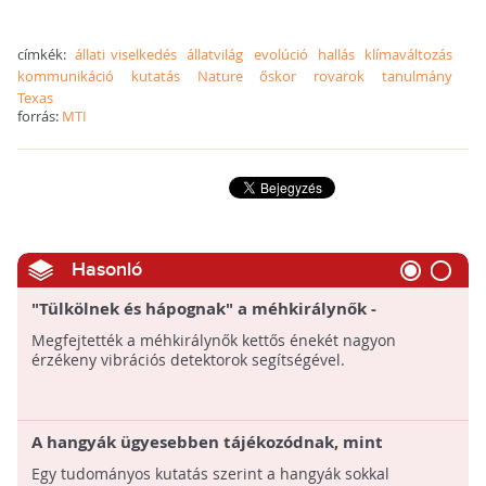
címkék:
állati viselkedés
állatvilág
evolúció
hallás
klímaváltozás
kommunikáció
kutatás
Nature
őskor
rovarok
tanulmány
Texas
forrás:
MTI
Hasonló
"Tülkölnek és hápognak" a méhkirálynők -
Megfejették, miért
Megfejtették a méhkirálynők kettős énekét nagyon
érzékeny vibrációs detektorok segítségével.
A hangyák ügyesebben tájékozódnak, mint
gondoltuk
Egy tudományos kutatás szerint a hangyák sokkal