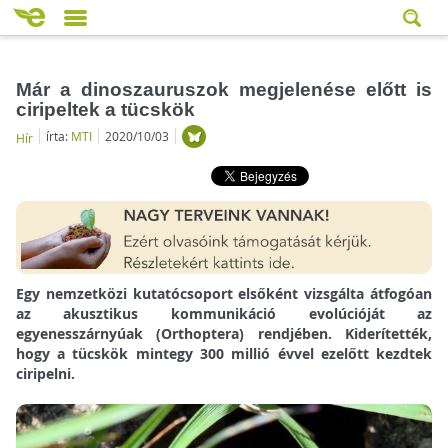
Már a dinoszauruszok megjelenése előtt is
ciripeltek a tücskök
írta:
MTI
2020/10/03
Hír
Egy nemzetközi kutatócsoport elsőként vizsgálta átfogóan
az akusztikus kommunikáció evolúcióját az
egyenesszárnyúak (Orthoptera) rendjében. Kiderítették,
hogy a tücskök mintegy 300 millió évvel ezelőtt kezdtek
ciripelni.