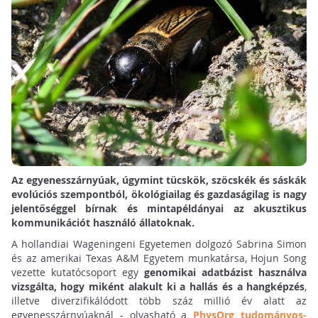
Az egyenesszárnyúak, úgymint tücskök, szöcskék és sáskák
evolúciós szempontból, ökológiailag és gazdaságilag is nagy
jelentőséggel bírnak és mintapéldányai az akusztikus
kommunikációt használó állatoknak.
A hollandiai Wageningeni Egyetemen dolgozó Sabrina Simon
és az amerikai Texas A&M Egyetem munkatársa, Hojun Song
vezette kutatócsoport egy
genomikai adatbázist használva
vizsgálta, hogy miként alakult ki a hallás és a hangképzés
,
illetve diverzifikálódott több száz millió év alatt az
egyenesszárnyúaknál - olvasható a
PhysOrg tudományos-