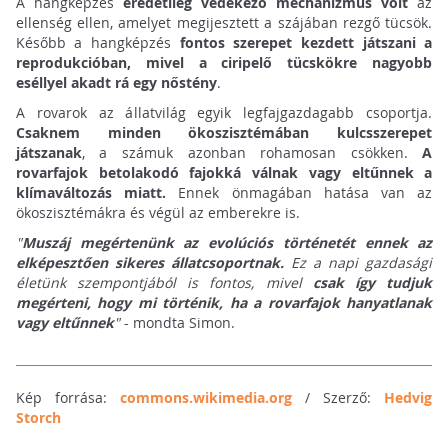
A hangképzés
eredetileg védekező mechanizmus volt
az
ellenség ellen, amelyet megijesztett a szájában rezgő tücsök.
Később a hangképzés
fontos szerepet kezdett játszani a
reprodukcióban, mivel a ciripelő tücskökre nagyobb
eséllyel akadt rá egy nőstény
.
A rovarok az állatvilág egyik legfajgazdagabb csoportja.
Csaknem minden ökoszisztémában kulcsszerepet
játszanak
, a számuk azonban rohamosan csökken.
A
rovarfajok betolakodó fajokká válnak vagy eltűnnek a
klímaváltozás miatt.
Ennek önmagában hatása van az
ökoszisztémákra és végül az emberekre is.
"
Muszáj megértenünk az evolúciós történetét ennek az
elképesztően sikeres állatcsoportnak.
Ez a napi gazdasági
életünk szempontjából is fontos, mivel
csak így tudjuk
megérteni, hogy mi történik, ha a rovarfajok hanyatlanak
vagy eltűnnek
"
- mondta Simon.
Kép forrása:
commons.wikimedia.org
/ Szerző:
Hedvig
Storch