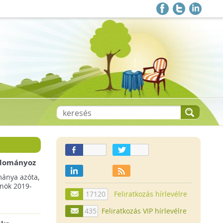
 adományoz
a csökkenő
mánya azóta,
lnök 2019-
17120
Feliratkozás hírlevélre
435
Feliratkozás VIP hírlevélre