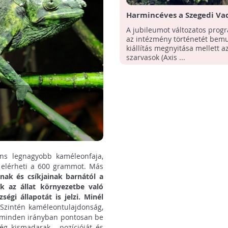
Harmincéves a Szegedi Va
A jubileumot változatos prog
az intézmény történetét bem
kiállítás megnyitása mellett az
szarvasok (Axis ...
ens legnagyobb kaméleonfaja,
 elérheti a 600 grammot. Más
inak és csíkjainak barnától a
ak az állat környezetbe való
égi állapotát is jelzi. Minél
Szintén kaméleontulajdonság,
y minden irányban pontosan be
ég kismadarak - pozícióját és