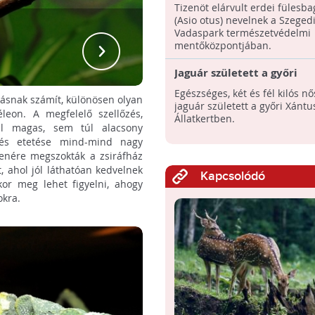
Tizenöt elárvult erdei fülesba
(Asio otus) nevelnek a Szeged
Vadaspark természetvédelmi
Me
mentőközpontjában.
Jaguár született a győri
állatkertben
Egészséges, két és fél kilós n
vásnak számít, különösen olyan
jaguár született a győri Xántu
leon. A megfelelő szellőzés,
Állatkertben.
l magas, sem túl alacsony
a és etetése mind-mind nagy
llenére megszokták a zsiráfház
, ahol jól láthatóan kedvelnek
Kapcsolódó
or meg lehet figyelni, ahogy
okra.