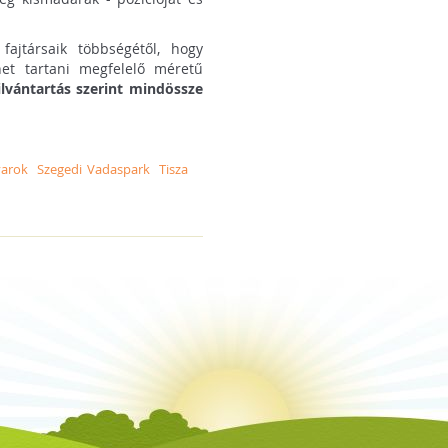
ajtársaik többségétől, hogy
het tartani megfelelő méretű
ilvántartás szerint mindössze
varok
Szegedi Vadaspark
Tisza