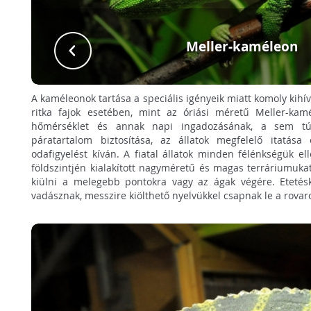
Meller-kaméleon
A kaméleonok tartása a speciális igényeik miatt komoly kihí
ritka fajok esetében, mint az óriási méretű Meller-kamé
hőmérséklet és annak napi ingadozásának, a sem tú
páratartalom biztosítása, az állatok megfelelő itatás
odafigyelést kíván. A fiatal állatok minden félénkségük e
földszintjén kialakított nagyméretű és magas terráriumukat
kiülni a melegebb pontokra vagy az ágak végére. Etetésk
vadásznak, messzire kiölthető nyelvükkel csapnak le a rovar