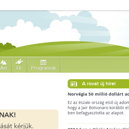
Art
Űr
Programok
A rovat új hírei
Norvégia 50 millió dollárt
a brazil Amazonas-alapnak 
Ez az északi ország első új ado
erdőirtás miatt
hogy a Jair Bolsonaro korábbi e
ben befagyasztotta az alapot.