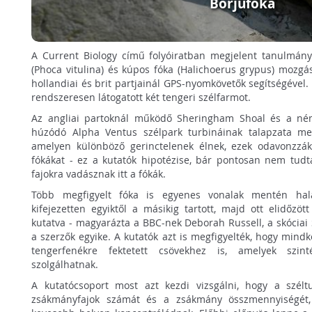
Borjúfóka
A Current Biology című folyóiratban megjelent tanulmány
(Phoca vitulina) és kúpos fóka (Halichoerus grypus) mozgás
hollandiai és brit partjainál GPS-nyomkövetők segítségével. 
rendszeresen látogatott két tengeri szélfarmot.
Az angliai partoknál működő Sheringham Shoal és a ném
húzódó Alpha Ventus szélpark turbináinak talapzata mes
amelyen különböző gerinctelenek élnek, ezek odavonzzák
fókákat - ez a kutatók hipotézise, bár pontosan nem tudt
fajokra vadásznak itt a fókák.
Több megfigyelt fóka is egyenes vonalak mentén hala
kifejezetten egyiktől a másikig tartott, majd ott elidőzö
kutatva - magyarázta a BBC-nek Deborah Russell, a skóciai
a szerzők egyike. A kutatók azt is megfigyelték, hogy mindké
tengerfenékre fektetett csövekhez is, amelyek szin
szolgálhatnak.
A kutatócsoport most azt kezdi vizsgálni, hogy a széltu
zsákmányfajok számát és a zsákmány összmennyiségét,