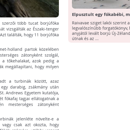
Elpusztult egy fókabébi, 
négyezer kilométerre kóbo
Raivavae sziget lakói szerint a
 szerzői több tucat borjúfóka
otthonától
legvalószínűbb forgatókönyv, 
át vizsgálták az Északi-tenger
anyjától levált borjú Új-Zéland
Azt találták, hogy 11 borjúfóka
útnak és az ...
et-holland partok közelében
terséges zátonyként szolgál,
 a tőkehalakat, azok pedig a
ák megállapítani, hogy milyen
dt a turbinák között, azaz
tt egy darabig, zsákmány után
 St. Andrews Egyetem kutatója,
t fókafaj tagjai ellátogatnak a
tén mesterséges zátonyként
rbinák jelenléte növelte-e a
 vagy csak azt okozta, hogy