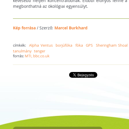
kevesebb helyen koncentrálódnak. Előbbi előnyös lenne a 
megbonthatná az ökológiai egyensúlyt.
Kép forrása
/ Szerző:
Marcel Burkhard
címkék:
Alpha Ventus
borjúfóka
fóka
GPS
Sheringham Shoal
tanulmány
tenger
forrás:
MTI, bbc.co.uk