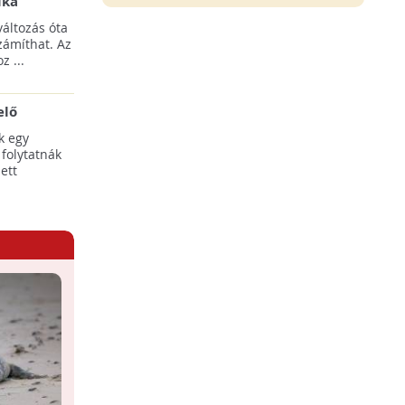
ika
tési
áltozás óta
yílnak
zámíthat. Az
z ...
elő
egális
k egy
 folytatnák
ett