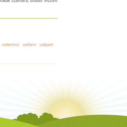
fókák számára, utóbbi viszont
szélerőmű
szélfarm
szélpark