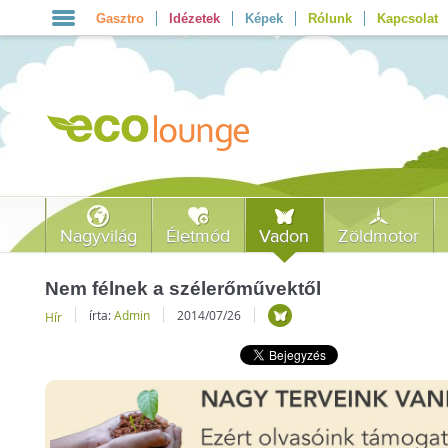
Gasztro
Idézetek
Képek
Rólunk
Kapcsolat
Nagyvilág
Életmód
Vadon
Zöldmotor
Nem félnek a szélerőművektől
írta:
Admin
2014/07/26
Hír