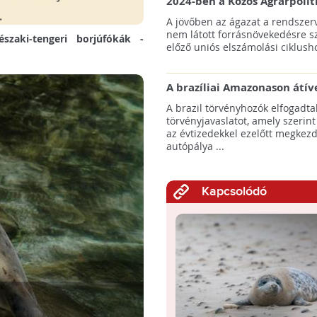
2024-ben a Közös Agrárpolit
keretein belül az erdőtelepí
A jövőben az ágazat a rendszerv
pályázatok az elsők között n
nem látott forrásnövekedésre s
északi-tengeri borjúfókák -
majd meg
előző uniós elszámolási ciklusho
A brazíliai Amazonason átív
autópálya robbanásszerű ill
A brazil törvényhozók elfogadta
erdőirtást indíthat el
törvényjavaslatot, amely szerint
az évtizedekkel ezelőtt megkezd
autópálya ...
Kapcsolódó