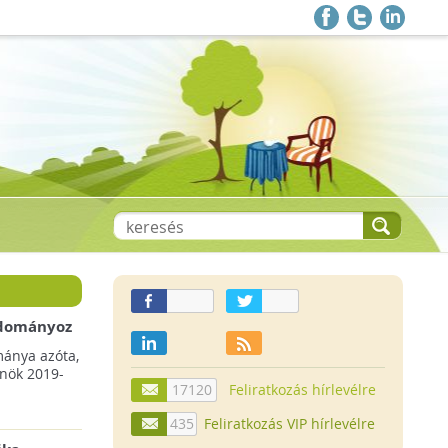
 adományoz
a csökkenő
mánya azóta,
lnök 2019-
17120
Feliratkozás hírlevélre
435
Feliratkozás VIP hírlevélre