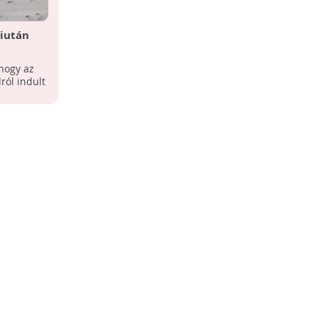
miután
rolt el
hogy az
ról indult