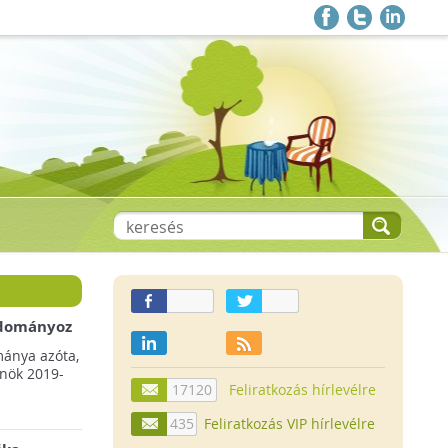
 adományoz
a csökkenő
mánya azóta,
lnök 2019-
17120
Feliratkozás hírlevélre
435
Feliratkozás VIP hírlevélre