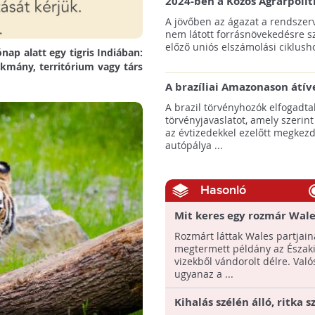
2024-ben a Közös Agrárpolit
keretein belül az erdőtelepí
A jövőben az ágazat a rendszerv
pályázatok az elsők között n
nem látott forrásnövekedésre s
majd meg
előző uniós elszámolási ciklusho
ap alatt egy tigris Indiában:
ákmány, territórium vagy társ
A brazíliai Amazonason átív
autópálya robbanásszerű ill
A brazil törvényhozók elfogadta
erdőirtást indíthat el
törvényjavaslatot, amely szerint
az évtizedekkel ezelőtt megkezd
autópálya ...
Hasonló
Mit keres egy rozmár Wale
partjainál?
Rozmárt láttak Wales partjainá
megtermett példány az Északi
vizekből vándorolt délre. Való
ugyanaz a ...
Kihalás szélén álló, ritka 