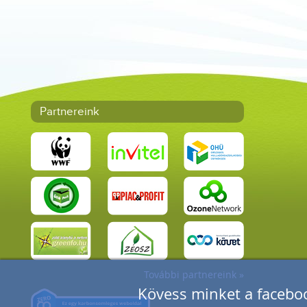
Partnereink
További partnereink »
Kövess minket a faceboo