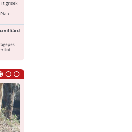
pdában
és komoly veszélyek
 tigrisek
Április 21-e a Halvándorlás Világnapja -
ezen a napon ünnepeljük azokat a
 Riau
halfajokat, amelyek hatalmas utat
tesznek meg a folyókban ...
cmilliárd
Megfejtették a pompás királylepke
Egyesült
hosszú vándorútjának rejtélyét
A kutatócsoport el akarja készíteni a
tógépes
pompás királylepke robotváltozatát,
erikai
amely követi a rovart, hogy
feltérképezze a ...