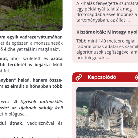
tigris pusztult el egy csa
A kihalás fenyegette szumátrai
egy példányát találták meg
drótcsapdába esve Indonézia
tartományában, az állat ...
Kiszámolták: Mintegy nyol
állam egyik vadrezervátumában
madár vándorol ősszel az 
Több mint 140 meteorológiai
lat és egészen a monszunesők
Államok légterében
radarállomás adatai és számí
lő élőhelyet találni magának".
algoritmusok segítségével am
ornitológusok ...
mot
, ahol született és
azóta
b területét is bejárta
. Múlt
 fel.
Kapcsolódó
ányban" halad, hanem össze-
int
az elmúlt 9 hónapban több
eres. A tigrisek potenciális
zért az újaknak sokáig kell
et biológusa.
dul útnak
. Vaddisznóval és