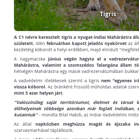
Tigris
A C1 névre keresztelt tigris a nyugat-indiai Mahárástra 
született.
Idén
februárban kapott jeladós nyakörvet
az ál
kezdetéig kóborolt a helyi erdőkben, majd elindult "megfele
A nagymacska
június végén hagyta el a vadrezervátu
Mahárástra, valamint a szomszédos Telangána állam töb
hétvégén Mahárástra egy másik vadrezervátumában bukkant
A vadvédelmi illetékesek szerint a tigris
nem "egyenes ir
vissza kóborol
. Az óránként frissülő műholdas adatok szer
mint 5 ezer helyen járt
.
"Valószínűleg saját territóriumot, élelmet és társat k
élőhelyeinek többsége azonban már foglalt Indiában, e
kutatniuk"
- mondta Bilal Habib, az Indiai Vadvédelmi Intéz
Az állat
napközben meghúzza magát és éjszaka in
szarvasmarhával táplálkozik.