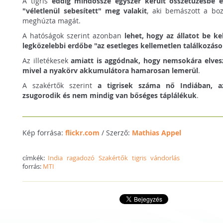
A tigris
eddig mindössze egyszer került összetűzésbe 
"véletlenül sebesített" meg valakit
, aki bemászott a bo
meghúzta magát.
A hatóságok szerint azonban
lehet, hogy az állatot be kel
legközelebbi erdőbe "az esetleges kellemetlen találkozás
Az illetékesek
amiatt is aggódnak, hogy nemsokára elveszt
mivel a nyakörv akkumulátora hamarosan lemerül
.
A szakértők szerint
a tigrisek száma nő Indiában, a
zsugorodik és nem mindig van bőséges táplálékuk
.
Kép forrása:
flickr.com
/ Szerző:
Mathias Appel
címkék:
India
ragadozó
Szakértők
tigris
vándorlás
forrás:
MTI