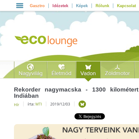
Gasztro
Idézetek
Képek
Rólunk
Kapcsolat
Nagyvilág
Életmód
Vadon
Zöldmotor
Rekorder nagymacska - 1300 kilométert
Indiában
írta:
MTI
2019/12/03
Hír