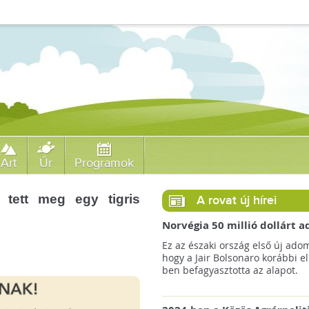
Art
Űr
Programok
 tett meg egy tigris
A rovat új hírei
Norvégia 50 millió dollárt
a brazil Amazonas-alapnak 
Ez az északi ország első új ado
erdőirtás miatt
hogy a Jair Bolsonaro korábbi e
ben befagyasztotta az alapot.