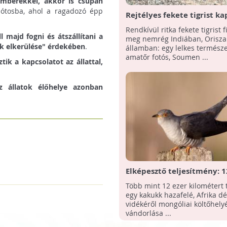
emberekkel, akkor is csupán
zótosba, ahol a ragadozó épp
Rejtélyes fekete tigrist ka
lencsevégre Indiában
Rendkívül ritka fekete tigrist f
l majd fogni és átszállítani a
meg nemrég Indiában, Orisza
ok elkerülése" érdekében
.
államban: egy lelkes termész
amatőr fotós, Soumen ...
ik a kapcsolatot az állattal,
z állatok élőhelye azonban
Elképesztő teljesítmény: 1
kilométert tett meg egy 
Több mint 12 ezer kilométert 
vándorlása során
egy kakukk hazafelé, Afrika dé
vidékéről mongóliai költőhelyé
vándorlása ...