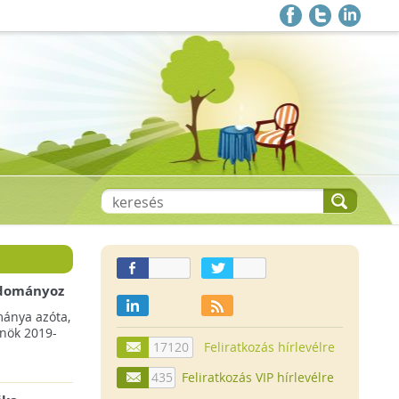
 adományoz
a csökkenő
mánya azóta,
lnök 2019-
17120
Feliratkozás hírlevélre
435
Feliratkozás VIP hírlevélre