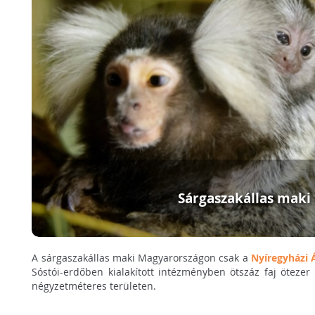
Sárgaszakállas maki
A sárgaszakállas maki Magyarországon csak a
Nyíregyházi 
Sóstói-erdőben kialakított intézményben ötszáz faj öteze
négyzetméteres területen.