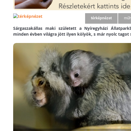
térképnézet
műh
Sárgaszakállas maki született a Nyíregyházi Állatpar
minden évben világra jött ilyen kölyök, s már nyolc tagot