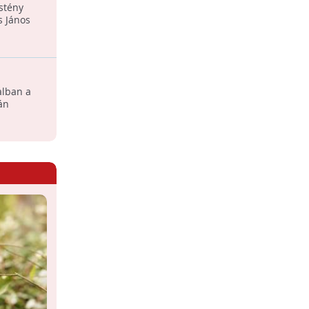
őstény
s János
gaszakállas maki
alban a
án