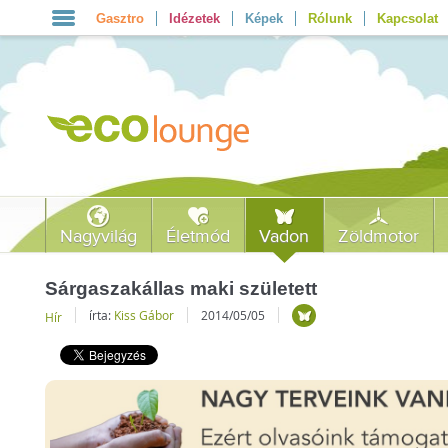
Gasztro
Idézetek
Képek
Rólunk
Kapcsolat
Nagyvilág
Életmód
Vadon
Zöldmotor
Sárgaszakállas maki született
írta:
Kiss Gábor
2014/05/05
Hír