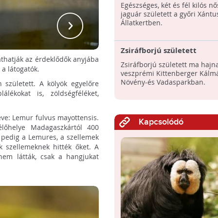
állatkertben
Egészséges, két és fél kilós n
jaguár született a győri Xántu
Sár
Állatkertben.
Zsiráfborjú született
áthatják az érdeklődők anyjába
Zsiráfborjú született ma hajn
a látogatók.
veszprémi Kittenberger Kálm
Növény-és Vadasparkban.
született. A kölyök egyelőre
álékokat is, zöldségféléket,
eve: Lemur fulvus mayottensis.
Kapcsolódó
élőhelye Madagaszkártól 400
g pedig a Lemures, a szellemek
k szellemeknek hitték őket. A
nem látták, csak a hangjukat