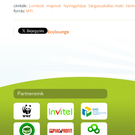
címkék:
Lombok
majmok
Nyíregyháza
Sárgaszakállas maki
term
forrás:
MTI
Ecolounge
Partnereink