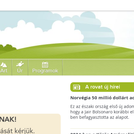
Art
Űr
Programok
A rovat új hírei
Norvégia 50 millió dollárt
a brazil Amazonas-alapnak 
Ez az északi ország első új ado
erdőirtás miatt
hogy a Jair Bolsonaro korábbi e
ben befagyasztotta az alapot.