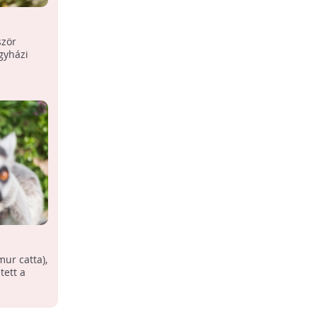
ször
gyházi
ur catta),
tett a