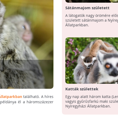
Sátánmajom született
A látogatók nagy örömére elő
született sátánmajom a Nyíre
Állatparkban.
Katták születtek
Egy nap alatt három katta (Lem
Állatparkban
található. A híres
vagyis gyűrűsfarkú maki szüle
r példánya él a háromszázezer
Nyíregyházi Állatparkban.