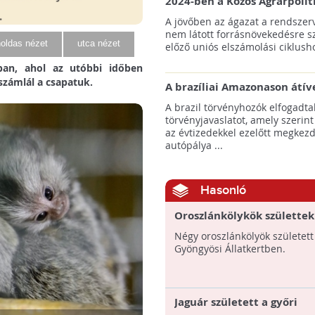
2024-ben a Közös Agrárpolit
keretein belül az erdőtelepí
A jövőben az ágazat a rendszerv
pályázatok az elsők között n
nem látott forrásnövekedésre s
majd meg
oldas nézet
utca nézet
előző uniós elszámolási ciklusho
kban, ahol az utóbbi időben
 számlál a csapatuk.
A brazíliai Amazonason átív
autópálya robbanásszerű ill
A brazil törvényhozók elfogadta
erdőirtást indíthat el
törvényjavaslatot, amely szerint
az évtizedekkel ezelőtt megkezd
autópálya ...
Hasonló
Oroszlánkölykök születtek
Gyöngyösön
Négy oroszlánkölyök született
Gyöngyösi Állatkertben.
Jaguár született a győri