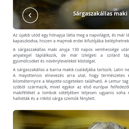
Sárgaszakállas maki
Az újabb utód egy hónapja látta meg a napvilágot, és már l
kapaszkodva, hiszen a majmok erdei kifutójába beléphetnek 
A sárgaszakállas maki anyja 130 napos vemhessége után 
anyatejjel táplálkozik, de már ízlelgeti a szilárd tápl
gyümölcsöket és növényleveleket kóstolgat.
A sárgaszakállas a barna makik családjába tartozik. Latin n
A mayottensis elnevezés arra utal, hogy természetes 
kilométernyire a Mayotte-szigeteken található. A Lemur ta
szóból származik, mivel egykor az első európai felfedező
makiféléket a lombok sötétjében teljesen ugyanis soha 
hallották és a ritkító sárga szeműk fénylett.