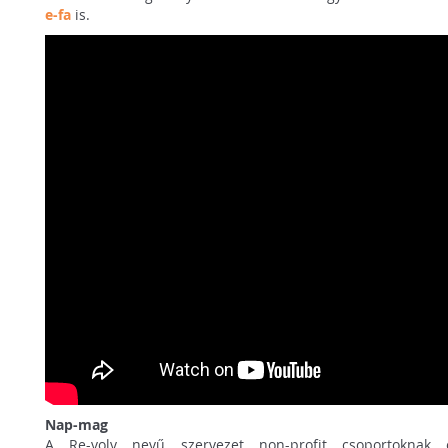
e-fa
is.
Nap-mag
A Re-volv nevű szervezet non-profit csoportoknak és