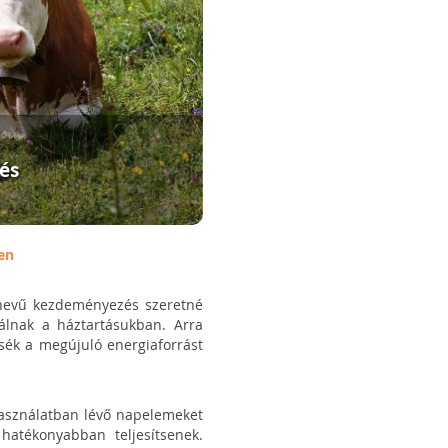
és
en
 nevű kezdeményezés szeretné
álnak a háztartásukban. Arra
tsék a megújuló energiaforrást
használatban lévő napelemeket
hatékonyabban teljesítsenek.