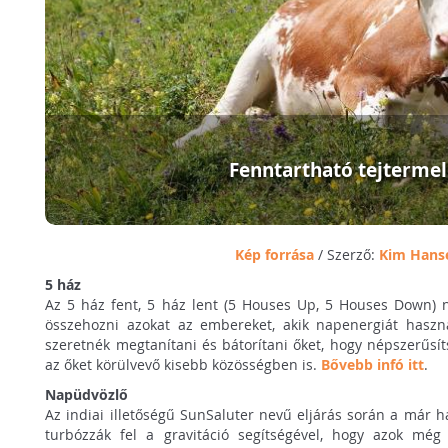
Fenntartható tejtermel
Kép forrása
/ Szerző:
Kim Hans
5 ház
Az 5 ház fent, 5 ház lent (5 Houses Up, 5 Houses Down)
összehozni azokat az embereket, akik napenergiát haszn
szeretnék megtanítani és bátorítani őket, hogy népszerűsí
az őket körülvevő kisebb közösségben is.
Bővebb infó itt
.
Napüdvözlő
Az indiai illetőségű SunSaluter nevű eljárás során a már 
turbózzák fel a gravitáció segítségével, hogy azok még 