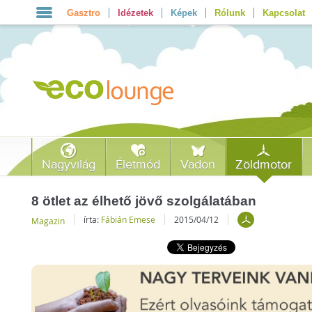
Gasztro
Idézetek
Képek
Rólunk
Kapcsolat
Nagyvilág
Életmód
Vadon
Zöldmotor
8 ötlet az élhető jövő szolgálatában
írta:
Fábián Emese
2015/04/12
Magazin