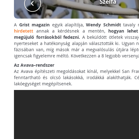
Szélfa
A
Grist magazin
egyik alapítója,
Wendy Schmidt
tavaly
hirdetett
annak a kérdésnek a mentén,
hogyan lehet
megújuló forrásokból fedezni.
A beküldött ötletek visszaj
nyerteseket a hatékonyság alapján választották ki. Ugyan 
fázisában van, míg mások már a megvalósulás útjára lép
igencsak figyelemre méltó. Következzen a 8 legjobb verseny
Az Avava–rendszer
Az Avava építészeti megoldásokat kínál, melyekkel San Fran
fenntartható és olcsó lakásokká, irodákká alakíthatják. C
lakóegységet megépítsenek.