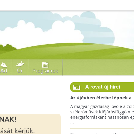
Art
Űr
Programok
A rovat új hírei
Az újévben életbe lépnek a
szélerőművek telepítését
A magyar gazdaság jövője a zöl
megkönnyítő rendelkezések
szélerőművek időjárásfüggő me
energiaforrásként hasznosan egé
...