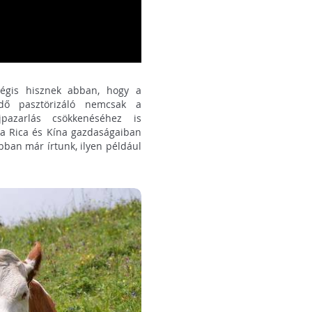
 mégis hisznek abban, hogy a
ödő pasztörizáló nemcsak a
jpazarlás csökkenéséhez is
sta Rica és Kína gazdaságaiban
bban már írtunk, ilyen például