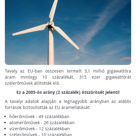
Tavaly az EU-ban összesen termelt 3,1 millió gigawattóra
áram mintegy 10 százalékát, 315 ezer gigawattórát
szélerőművek állították elő.
Ez a 2005-ös arány (2 százalék) ötszörösét jelenti!
A tavalyi adatok alapján a legnagyobb arányban az alábbi
források biztosították az EU áramellátását:
hőerőművek - 49 százalékban
atomerőművek - 26 százalékban
vízerőművek - 12 százalékban
szélerőművek - 10 százalékban