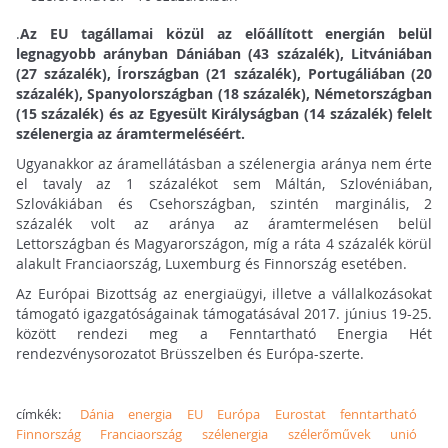
.
Az EU tagállamai közül az előállított energián belül
legnagyobb arányban Dániában (43 százalék), Litvániában
(27 százalék), Írországban (21 százalék), Portugáliában (20
százalék), Spanyolországban (18 százalék), Németországban
(15 százalék) és az Egyesült Királyságban (14 százalék) felelt
szélenergia az áramtermeléséért.
Ugyanakkor az áramellátásban a szélenergia aránya nem érte
el tavaly az 1 százalékot sem Máltán, Szlovéniában,
Szlovákiában és Csehországban, szintén marginális, 2
százalék volt az aránya az áramtermelésen belül
Lettországban és Magyarországon, míg a ráta 4 százalék körül
alakult Franciaország, Luxemburg és Finnország esetében.
Az Európai Bizottság az energiaügyi, illetve a vállalkozásokat
támogató igazgatóságainak támogatásával 2017. június 19-25.
között rendezi meg a Fenntartható Energia Hét
rendezvénysorozatot Brüsszelben és Európa-szerte.
címkék:
Dánia
energia
EU
Európa
Eurostat
fenntartható
Finnország
Franciaország
szélenergia
szélerőművek
unió