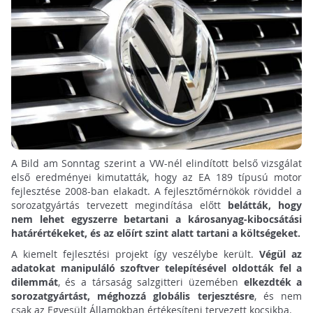
A Bild am Sonntag szerint a VW-nél elindított belső vizsgálat
első eredményei kimutatták, hogy az EA 189 típusú motor
fejlesztése 2008-ban elakadt. A fejlesztőmérnökök röviddel a
sorozatgyártás tervezett megindítása előtt
belátták, hogy
nem lehet egyszerre betartani a károsanyag-kibocsátási
határértékeket, és az előírt szint alatt tartani a költségeket.
A kiemelt fejlesztési projekt így veszélybe került.
Végül az
adatokat manipuláló szoftver telepítésével oldották fel a
dilemmát
, és a társaság salzgitteri üzemében
elkezdték a
sorozatgyártást, méghozzá globális terjesztésre
, és nem
csak az Egyesült Államokban értékesíteni tervezett kocsikba.