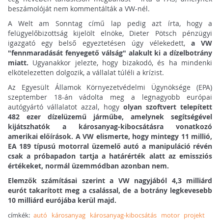
beszámolóját nem kommentálták a VW-nél.
A Welt am Sonntag című lap pedig azt írta, hogy a
felügyelőbizottság kijelölt elnöke, Dieter Pötsch pénzügyi
igazgató egy belső egyeztetésen úgy vélekedett,
a VW
"fennmaradását fenyegető válság" alakult ki a dízelbotrány
miatt.
Ugyanakkor jelezte, hogy bizakodó, és ha mindenki
elkötelezetten dolgozik, a vállalat túléli a krízist.
Az Egyesült Államok Környezetvédelmi Ügynöksége (EPA)
szeptember 18-án vádolta meg a legnagyobb európai
autógyártó vállalatot azzal, hogy
olyan szoftvert telepített
482 ezer dízelüzemű járműbe, amelynek segítségével
kijátszhatók a károsanyag-kibocsátásra vonatkozó
amerikai előírások. A VW elismerte, hogy mintegy 11 millió,
EA 189 típusú motorral üzemelő autó a manipuláció révén
csak a próbapadon tartja a határérték alatt az emissziós
értékeket, normál üzemmódban azonban nem.
Elemzők számításai szerint a VW nagyjából 4,3 milliárd
eurót takarított meg a csalással, de a botrány legkevesebb
10 milliárd eurójába kerül majd.
címkék:
autó
károsanyag
károsanyag-kibocsátás
motor
projekt