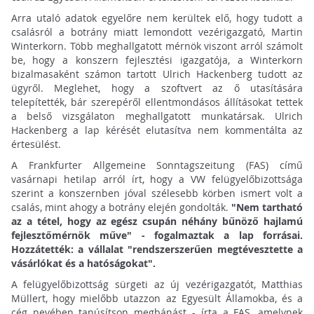
Arra utaló adatok egyelőre nem kerültek elő, hogy tudott a
csalásról a botrány miatt lemondott vezérigazgató, Martin
Winterkorn. Több meghallgatott mérnök viszont arról számolt
be, hogy a konszern fejlesztési igazgatója, a Winterkorn
bizalmasaként számon tartott Ulrich Hackenberg tudott az
ügyről. Meglehet, hogy a szoftvert az ő utasítására
telepítették, bár szerepéről ellentmondásos állításokat tettek
a belső vizsgálaton meghallgatott munkatársak. Ulrich
Hackenberg a lap kérését elutasítva nem kommentálta az
értesülést.
A Frankfurter Allgemeine Sonntagszeitung (FAS) című
vasárnapi hetilap arról írt, hogy a VW felügyelőbizottsága
szerint a konszernben jóval szélesebb körben ismert volt a
csalás, mint ahogy a botrány elején gondolták.
"Nem tartható
az a tétel, hogy az egész csupán néhány bűnöző hajlamú
fejlesztőmérnök műve" - fogalmaztak a lap forrásai.
Hozzátették: a vállalat "rendszerszerűen megtévesztette a
vásárlókat és a hatóságokat".
A felügyelőbizottság sürgeti az új vezérigazgatót, Matthias
Müllert, hogy mielőbb utazzon az Egyesült Államokba, és a
cég nevében tanúsítson megbánást - írta a FAS, amelynek