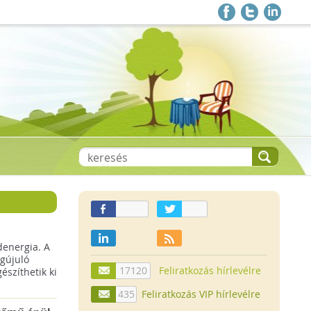
denergia. A
gújuló
17120
Feliratkozás hírlevélre
szíthetik ki
435
Feliratkozás VIP hírlevélre