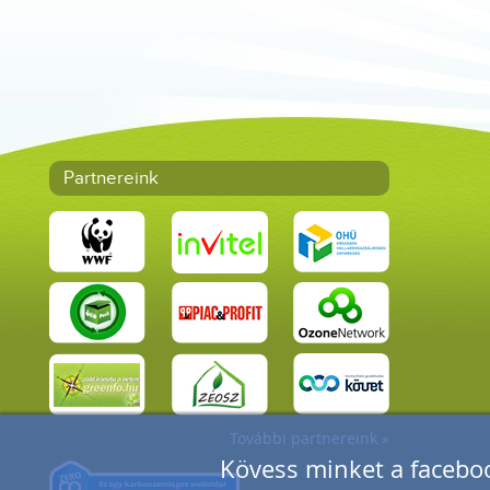
Partnereink
További partnereink »
Kövess minket a faceboo