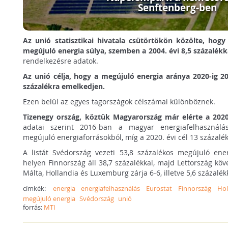
Senftenberg-ben
Az unió statisztikai hivatala csütörtökön közölte, hogy
megújuló energia súlya, szemben a 2004. évi 8,5 százalékk
rendelkezésre adatok.
Az unió célja, hogy a megújuló energia aránya 2020-ig 20
százalékra emelkedjen.
Ezen belül az egyes tagországok célszámai különböznek.
Tizenegy ország, köztük Magyarország már elérte a 2020
adatai szerint 2016-ban a magyar energiafelhasználá
megújuló energiaforrásokból, míg a 2020. évi cél 13 százalék
A listát Svédország vezeti 53,8 százalékos megújuló ene
helyen Finnország áll 38,7 százalékkal, majd Lettország köve
Málta, Hollandia és Luxemburg zárja 6-6, illetve 5,6 százalék
címkék:
energia
energiafelhasználás
Eurostat
Finnország
Hol
megújuló energia
Svédország
unió
forrás:
MTI