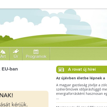
Art
Űr
Programok
z EU-ban
A rovat új hírei
Az újévben életbe lépnek a
szélerőművek telepítését
A magyar gazdaság jövője a zöl
megkönnyítő rendelkezések
szélerőművek időjárásfüggő me
energiaforrásként hasznosan egé
...