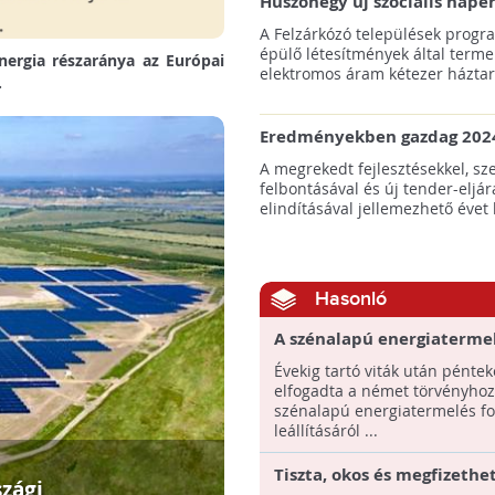
Huszonegy új szociális nap
hátrányos helyzetű kistele
A Felzárkózó települések progr
külterületén!
épülő létesítmények által terme
nergia részaránya az Európai
elektromos áram kétezer háztart
.
Eredményekben gazdag 2024
az amerikai tengeri szélene
A megrekedt fejlesztésekkel, sz
felbontásával és új tender-eljár
elindításával jellemezhető évet 
Hasonló
A szénalapú energiaterme
kivezetése mellett döntöt
Évekig tartó viták után pénte
német kormány
elfogadta a német törvényhoz
szénalapú energiatermelés fo
leállításáról ...
Tiszta, okos és megfizethe
zági