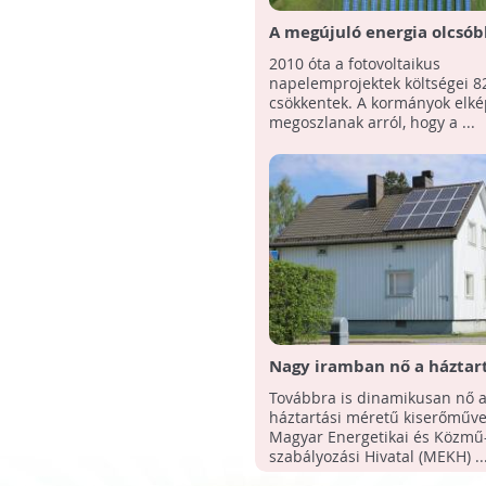
A megújuló energia olcsób
szénnél?
2010 óta a fotovoltaikus
napelemprojektek költségei 8
csökkentek. A kormányok elké
megoszlanak arról, hogy a ...
Nagy iramban nő a háztart
napelem erőművek száma
Továbbra is dinamikusan nő 
háztartási méretű kiserőműv
Magyar Energetikai és Közmű
szabályozási Hivatal (MEKH) ..