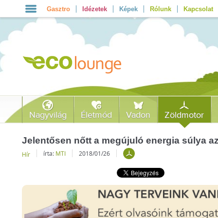
Gasztro
Idézetek
Képek
Rólunk
Kapcsolat
Nagyvilág
Életmód
Vadon
Zöldmotor
Jelentősen nőtt a megújuló energia súlya a
írta:
MTI
2018/01/26
Hír