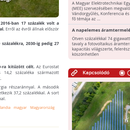
energia a jövő kulcsa
A Magyar Elektrotechnikai Eg
(MEE) szervezésében megvaló
Vándorgyűlés, Konferencia és 
fő témája az ...
 2016-ban 17 százalék volt a
al.
Erről az évről állnak először
A napelemes áramtermelé
leggyorsabban növekvő
Ötven százalékkal 74 gigawatt
megújítható energiaforrás
 százalékra, 2030-ig pedig 27
tavaly a fotovoltaikus áramte
kapacitás világszerte, felerés
köszönhetően
-ra kitűzött célt.
Az Eurostat
s 14,2 százaléka származott
Kapcsolódó
.
rgia részaránnyal. A második
tkezik 37,2 százalékkal. A sort
kal.
landia
magyar
Magyarország