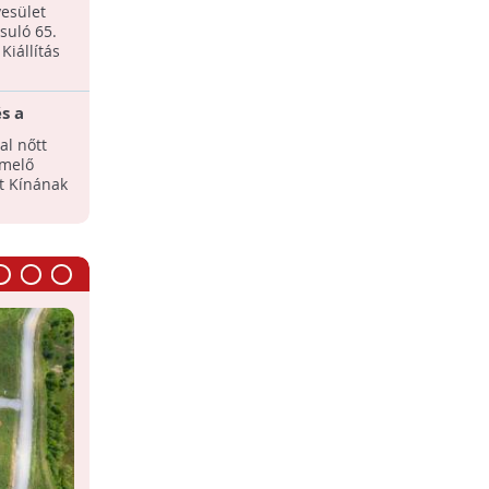
yesület
suló 65.
Kiállítás
s a
al nőtt
rmelő
zt Kínának