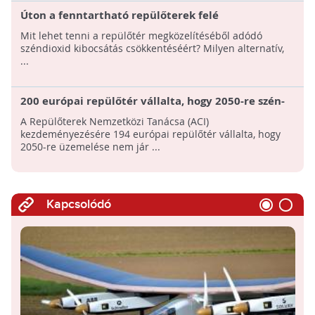
Úton a fenntartható repülőterek felé
Mit lehet tenni a repülőtér megközelítéséből adódó
széndioxid kibocsátás csökkentéséért? Milyen alternatív,
...
200 európai repülőtér vállalta, hogy 2050-re szén-
dioxid-kibocsátás nélkül fog üzemelni
A Repülőterek Nemzetközi Tanácsa (ACI)
kezdeményezésére 194 európai repülőtér vállalta, hogy
2050-re üzemelése nem jár ...
Kapcsolódó