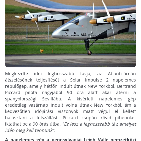
Megkezdte idei leghosszabb távja, az Atlanti-óceán
átszelésének teljesítését a Solar Impulse 2 napelemes
repülőgép, amely hétfőn indult útnak New Yorkból.
Bertrand
Piccard pilóta nagyjából 90 óra alatt akar átérni a
spanyolországi Sevillába. A kísérleti napelemes gép
eredetileg vasárnap indult volna útnak New Yorkból, ám a
kedvezőtlen időjárási viszonyok miatt végül el kellett
halasztani a felszállást.
Piccard csupán rövid pihenőket
iktathat be a 90 órás útba.
"Ez lesz a leghosszabb táv, amelyet
idén meg kell tennünk".
A napelemes gép a pennsylvaniai Leigh Valle nemzetközi