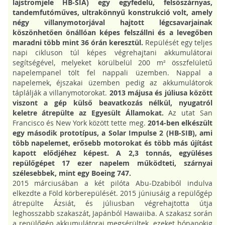
lajstromjele HB-SIA) egy egyfedelű, felsőszárnyas,
tandemfutóműves, ultrakönnyű konstrukció volt, amely
négy villanymotorjával hajtott légcsavarjainak
köszönhetően önállóan képes felszállni és a levegőben
maradni több mint 36 órán keresztül.
Repülését egy teljes
napi cikluson túl képes végrehajtani akkumulátorai
segítségével, melyeket körülbelül 200 m² összfelületű
napelempanel tölt fel nappali üzemben. Nappal a
napelemek, éjszakai üzemben pedig az akkumulátorok
táplálják a villanymotorokat.
2013 májusa és júliusa között
viszont a gép külső beavatkozás nélkül, nyugatról
keletre átrepülte az Egyesült Államokat.
Az utat San
Francisco és New York között tette meg.
2014-ben elkészült
egy második prototípus, a Solar Impulse 2 (HB-SIB), ami
több napelemet, erősebb motorokat és több más újítást
kapott elődjéhez képest.
A 2,3 tonnás, együléses
repülőgépet 17 ezer napelem működteti, szárnyai
szélesebbek, mint egy Boeing 747.
2015 márciusában a két pilóta Abu-Dzabiból indulva
elkezdte a Föld körberepülését. 2015 júniusáig a repülőgép
átrepülte Ázsiát, és júliusban végrehajtotta útja
leghosszabb szakaszát, Japánból Hawaiiba. A szakasz során
a repülőgép akkumulátorai megsérültek, ezeket hónapokig