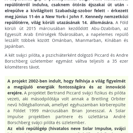
repülőtérről indulva, csaknem ötórás éjszakai út után -
elrepülve a kivilágított Szabadság-szobor felett - érkezett
meg június 11-én a New York-i John F. Kennedy nemzetközi
repülőtérre, világ körüli utazásának 14. állomására.
A Föld
körüli út 2015 márciusában kezdődött Abu-Dzabiban, az
Egyesült Arab Emírségek fővárosában, a napelemes repülő
leszállt többek között Ománban, Mianmarban, Kínában és
Japánban.
A két svájci pilóta, a pszichiáterként dolgozó Piccard és Andre
Borschberg üzletember egymást váltva teljesíti a 35 ezer
kilométeres távot.
A projekt 2002-ben indult, hogy felhívja a világ figyelmét
a megújuló energiák fontosságára és az innováció
erejére.
A projektet Bertrand Piccard svájci fizikus és pilóta
vezeti, aki másodpilótája volt annak a Breitling Orbiter
nevű hőlégballonnak, amellyel egyhuzamban körberepülte
a Földet 1999 márciusában Brian Jonesszal. A Solar
Impulse projektben partnere és üzlettársa André
Borschberg svájci pilóta és üzletember.
Az első repülőgép (hivatalos neve Solar Impulse, svájci