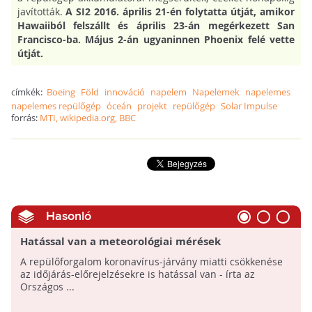
javították.
A SI2 2016. április 21-én folytatta útját, amikor
Hawaiiból felszállt és április 23-án megérkezett San
Francisco-ba. Május 2-án ugyaninnen Phoenix felé vette
útját.
címkék:
Boeing
Föld
innováció
napelem
Napelemek
napelemes
napelemes repülőgép
óceán
projekt
repülőgép
Solar Impulse
forrás:
MTI, wikipedia.org, BBC
Hasonló
Hatással van a meteorológiai mérések
pontosságára a légi forgalom koronavírus miatti
A repülőforgalom koronavírus-járvány miatti csökkenése
csökkenése
az időjárás-előrejelzésekre is hatással van - írta az
Országos ...