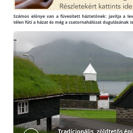
Számos előnye van a füvesített háztetőnek: javítja a le
télen fűti a házat és még a csatornahálózat dugulásának is 
Tradícionális, zöldtetős ép