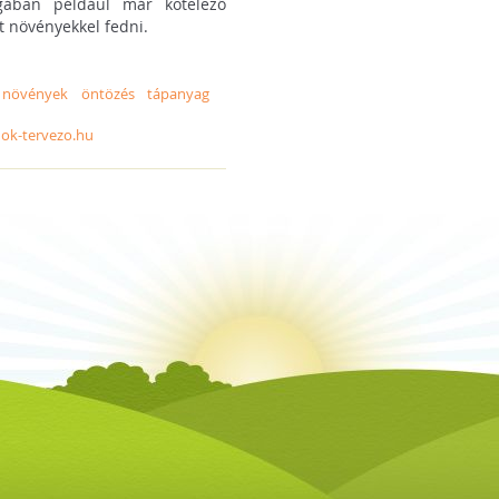
gában például már kötelező
t növényekkel fedni.
növények
öntözés
tápanyag
nok-tervezo.hu