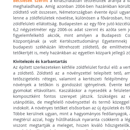
Becslések szerint
a kihasználatlan tetőfelültek aránya a v
meghaladhatja. Amíg azonban 2004-ben hazánkban körülbe
zöldtető volt összesen, Németországban évente épül ugya
lenne a zöldfelületek növelése, különösen a fővárosban, hi
zöldfelületi ellátottság. Budapesten az egy főre jutó közcé
6,2 négyzetméter egy 2006-os adat szerint és azóta sem j
figyelemfelkeltő akciók, mint amilyen a Budapesti Co
Központjának (a volt Kertészettudományi Egyetemnek)
budapesti székházán létrehozott zöldtető, de említhet
tetőkertjét is, mely hazánkban az egyetlen közpark jellegű zö
Kivitelezés és karbantartás
Az épített szerkezeteken kétféle zöldfelület fordul elő: a ve
a zöldtető. Zöldtető az a növényzettel telepített tető, a
tetőszigetelés rétegei, valamint a kertészeti felépítmény
növények a tetőkön is gondozást igényelnek. Évente kell 
gyomokat eltávolítani. Kaszáláskor a nyesedék a felület
komposztként fontos szerepet játszik. Szükséges az 
utánpótlás, de megfelelő növényzettel és termő közegge
indokolt. A növényes tetőket elsősorban az új épületek és f
Többe kerülnek ugyan, mint a hagyományos fedőanyagok,
megtérül azzal, hogy hűtőhatásuk nyaranta csökkenti a lég
viszont megtartják a meleget, hiszen kiváló hőszigetelő