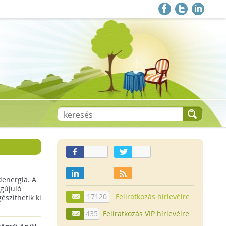
denergia. A
gújuló
17120
Feliratkozás hírlevélre
szíthetik ki
435
Feliratkozás VIP hírlevélre