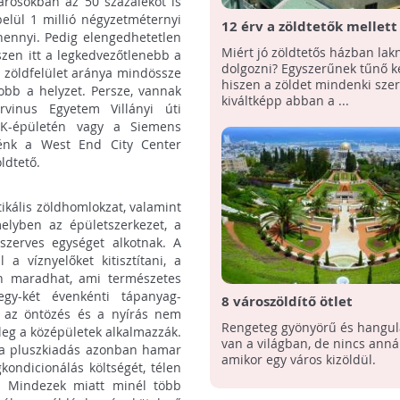
árosokban az 50 százalékot is
lül 1 millió négyzetméternyi
12 érv a zöldtetők mellett
nennyi. Pedig elengedhetetlen
Miért jó zöldtetős házban lak
szen itt a legkedvezőtlenebb a
dolgozni? Egyszerűnek tűnő k
lú zöldfelület aránya mindössze
hiszen a zöldet mindenki szere
obb a helyzet. Persze, vannak
kiváltképp abban a ...
rvinus Egyetem Villányi úti
 K-épületén vagy a Siemens
nénk a West End City Center
ldtető.
rtikális zöldhomlokzat, valamint
melyben az épületszerkezet, a
 szerves egységet alkotnak. A
a víznyelőket kitisztítani, a
en maradhat, ami természetes
egy-két évenkénti tápanyag-
8 városzöldítő ötlet
l az öntözés és a nyírás nem
Rengeteg gyönyörű és hangul
őleg a középületek alkalmazzák.
van a világban, de nincs anná
 a pluszkiadás azonban hamar
amikor egy város kizöldül.
kondicionálás költségét, télen
k. Mindezek miatt minél több