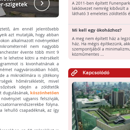
Zöldtet
A 2011-ben épített Funenpark
r-szigetek
lakóövezet nemrég kibővült a
látható 3 emeletes zöldtetős é
tető, ám ennél jelentősebb
Mi kell egy ökoházhoz?
yeik azt mutatják, hogy abban
A meg nem épített ház a legz
szokon alkalmazott növényekkel
ház. Ha mégis építkezünk, ak
 mikrométernél nem nagyobb
szempontjából a minimalizmu
anchester évente több mint 9
közműmentes ...
n le lehetne kötni a mérsékelt
logrammot is kivonhatnának a
a német nagyvárosokban hódít,
Kapcsolódó
de a mikroklímára is jótékony
rségek hőmérsékletét, mivel
sőzések idején a zöldtetők
at dugulásának,
köszönhetően
növényzet ugyanis felszívják,
 csatornarendszerekbe folyna.
a lehulló csapadéknak, az így