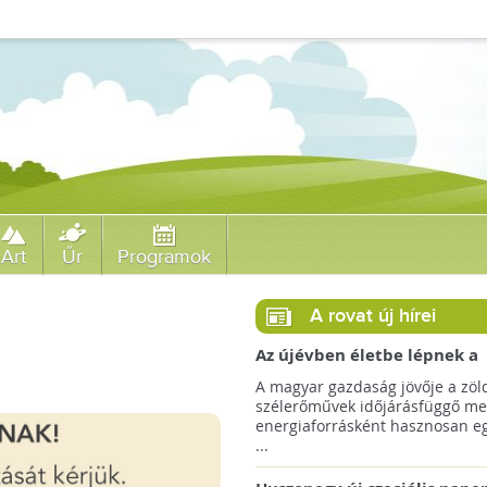
Art
Űr
Programok
A rovat új hírei
Az újévben életbe lépnek a
szélerőművek telepítését
A magyar gazdaság jövője a zöl
megkönnyítő rendelkezések
szélerőművek időjárásfüggő me
energiaforrásként hasznosan egé
...