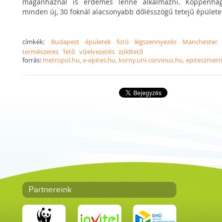
magánháznál is érdemes lenne alkalmazni. Koppenhá
minden új, 30 foknál alacsonyabb dőlésszögű tetejű épülete
címkék:
Budapest
épületek
fotó
légszennyezés
Manchester
természetes
Tető
vízelvezetés
zöldtető
forrás:
metropol.hu, e-epites.hu, korny.uni-corvinus.hu, epiteszmer
Partnereink