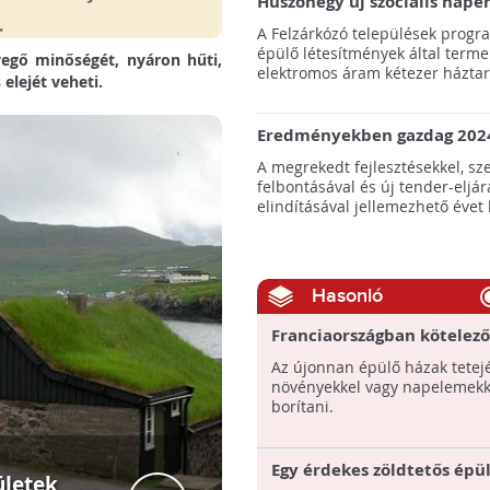
Huszonegy új szociális nap
hátrányos helyzetű kistele
A Felzárkózó települések progr
külterületén!
épülő létesítmények által terme
vegő minőségét, nyáron hűti,
elektromos áram kétezer háztart
elejét veheti.
Eredményekben gazdag 2024
az amerikai tengeri szélene
A megrekedt fejlesztésekkel, sz
felbontásával és új tender-eljár
elindításával jellemezhető évet 
Hasonló
Franciaországban kötelező
zöldtető
Az újonnan épülő házak tetej
növényekkel vagy napelemekke
borítani.
Egy érdekes zöldtetős épü
ületek