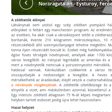
Norðragøta-án - Eysturoy, Feröe
A zöldtetők előnyei
Látványnak sem utolsó egy szép zöldben pompázó ház
előnyöket is feltárt egy manchesteri program. Az eredmén
az esetben, ha akár csak a városközpont tetőit a zöldtera
borítanák, évente 210 kilogramm mikroszkopikus, 10
részecskékből álló szennyezőanyagot lehetne megkötni. M
tonna ilyen részecskét bocsát ki. Ezeket még hatékonyabba
égövi füves térségek növényeivel, amelyek akár 1700 ki
városi levegőből. Az irányzat leginkább az amerikai és 
mert a növénytetők nemcsak a porszennyezést mérséklik, 
hatással vannak. Kánikulában csökkentik a városi té
visszajuttatják a nedvességet a levegőbe. A heves e
mérsékelhetik az áradásokat, elejét veszik a csatornahálóz
a növények vízigényének.
A zöldtetők ültetőközege és a 
elnyelik a vizet, ami máskülönben azonnal, közvetlenül a
Egy intenzív zöldtető átlagosan 75 %-át képes megtartani 
helyben tartott esővizet pedig újra lehet hasznosítani.
Hazai helyzet