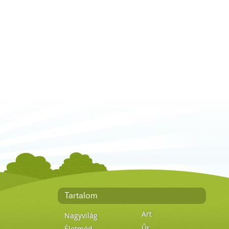
Tartalom
Art
Nagyvilág
Űr
Életmód