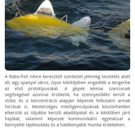
A Robo-fish névre keresztelt szerkezet jelenleg tesztelés alatt
áll, egy spanyol város, Gijon kikötőjében engedték a tengerbe
az első prototípusokat. A gépek kémiai szenzoraik
segítségével azonnal érzékelik, ha szennyeződés került a
vízbe, és a koncentráció alapján képesek felkutatni annak
forrását is. Mesterséges intelligenciájuknak köszönhetően
elkerülik az útjukba kerülő akadályokat és a kikötőben járó
hajókat, valamint képesek kommunikálni egymással a
könnyebb tájékozódás és a hatékonyabb munka érdekében.