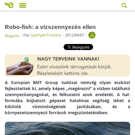
Robo-fish: a vízszennyezés ellen
írta:
Gyertyán Fruzsina
2012/09/01
Magazin
A Europian BMT Group tudósai nemrég olyan eszközt
fejlesztettek ki, amely képes „megérezni” a vízben található
szennyezőanyagokat, és felkutatni azok eredetét. A hal-
formába bújtatott gépezet hatalmas segítség lehet a
kikötők vízminőségének javításában, és a
környezetszennyező források megszüntetésében.