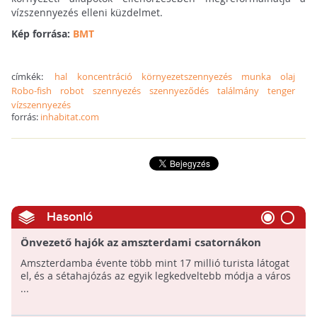
vízszennyezés elleni küzdelmet.
Kép forrása:
BMT
címkék:
hal
koncentráció
környezetszennyezés
munka
olaj
Robo-fish
robot
szennyezés
szennyeződés
találmány
tenger
vízszennyezés
forrás:
inhabitat.com
Hasonló
Önvezető hajók az amszterdami csatornákon
Amszterdamba évente több mint 17 millió turista látogat
el, és a sétahajózás az egyik legkedveltebb módja a város
...