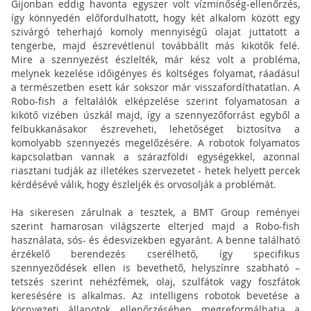
Gijonban eddig havonta egyszer volt vízminőség-ellenőrzés,
így könnyedén előfordulhatott, hogy két alkalom között egy
szivárgó teherhajó komoly mennyiségű olajat juttatott a
tengerbe, majd észrevétlenül továbbállt más kikötők felé.
Mire a szennyezést észlelték, már kész volt a probléma,
melynek kezelése időigényes és költséges folyamat, ráadásul
a természetben esett kár sokszor már visszafordíthatatlan. A
Robo-fish a feltalálók elképzelése szerint folyamatosan a
kikötő vizében úszkál majd, így a szennyezőforrást egyből a
felbukkanásakor észreveheti, lehetőséget biztosítva a
komolyabb szennyezés megelőzésére. A robotok folyamatos
kapcsolatban vannak a szárazföldi egységekkel, azonnal
riasztani tudják az illetékes szervezetet - hetek helyett percek
kérdésévé válik, hogy észleljék és orvosolják a problémát.
Ha sikeresen zárulnak a tesztek, a BMT Group reményei
szerint hamarosan világszerte elterjed majd a Robo-fish
használata, sós- és édesvizekben egyaránt. A benne található
érzékelő berendezés cserélhető, így specifikus
szennyeződések ellen is bevethető, helyszínre szabható –
tetszés szerint nehézfémek, olaj, szulfátok vagy foszfátok
keresésére is alkalmas. Az intelligens robotok bevetése a
környezeti állapotok ellenőrzésében megreformálhatja a