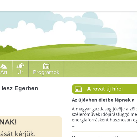
Art
Űr
Programok
e lesz Egerben
A rovat új hírei
Az újévben életbe lépnek a
szélerőművek telepítését
A magyar gazdaság jövője a zöl
megkönnyítő rendelkezések
szélerőművek időjárásfüggő me
energiaforrásként hasznosan egé
...