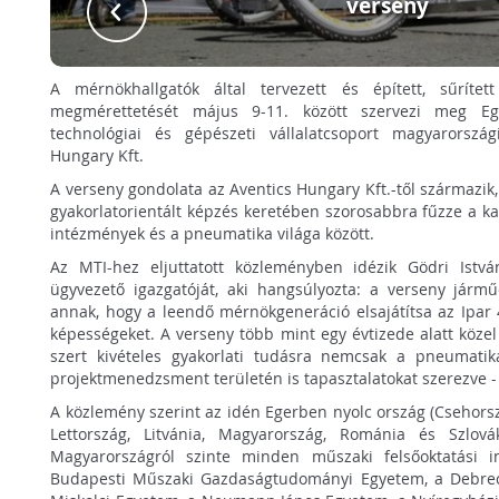
verseny
A mérnökhallgatók által tervezett és épített, sűrítet
megmérettetését május 9-11. között szervezi meg E
technológiai és gépészeti vállalatcsoport magyarországi
Hungary Kft.
A verseny gondolata az Aventics Hungary Kft.-től származik,
gyakorlatorientált képzés keretében szorosabbra fűzze a kap
intézmények és a pneumatika világa között.
Az MTI-hez eljuttatott közleményben idézik Gödri Istvá
ügyvezető igazgatóját, aki hangsúlyozta: a verseny jármű
annak, hogy a leendő mérnökgeneráció elsajátítsa az Ipar
képességeket. A verseny több mint egy évtizede alatt köze
szert kivételes gyakorlati tudásra nemcsak a pneumat
projektmenedzsment területén is tapasztalatokat szerezve - 
A közlemény szerint az idén Egerben nyolc ország (Csehorsz
Lettország, Litvánia, Magyarország, Románia és Szlová
Magyarországról szinte minden műszaki felsőoktatási i
Budapesti Műszaki Gazdaságtudományi Egyetem, a Debrec