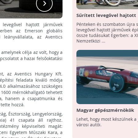
Sűrített levegővel hajtott
járművek nemzetközi ver
Pénteken és szombaton újra s
t levegővel hajtott járművek
rendezik Egerben
levegővel hajtott járművek épí
gerben az Emerson globális
össze tudásukat Egerben: a XI
 leányvállalata, az Aventics
Nemzetközi ...
 amelynek célja az volt, hogy a
csolatot a hazai felsőoktatási
nt, az Aventics Hungary Kft.
építési feladata kiváló módja
 4.0 alkalmazásához szükséges
l 1600 mérnökhallgató tehetett
ika, hanem a csapatmunka és
tette hozzá.
Magyar gépészmérnökök
ág, Észtország, Lengyelország,
környezettudatos autói
Lehet, hogy most készülnek a 
kia) 41 csapata áll rajthoz.
városi autói.
ntézmény képviselteti magát:
eni Egyetem Műszaki Kara, a