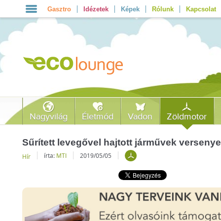
Gasztro
Idézetek
Képek
Rólunk
Kapcsolat
Nagyvilág
Életmód
Vadon
Zöldmotor
Sűrített levegővel hajtott járművek verseny
írta:
MTI
2019/05/05
Hír