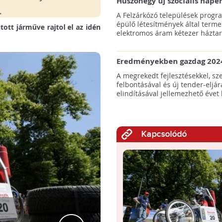
Huszonegy új szociális nap
hátrányos helyzetű kistele
A Felzárkózó települések progr
külterületén!
épülő létesítmények által terme
tott járműve rajtol el az idén
elektromos áram kétezer háztart
Eredményekben gazdag 2024
az amerikai tengeri szélene
A megrekedt fejlesztésekkel, sz
felbontásával és új tender-eljár
elindításával jellemezhető évet 
Kapcsolódó