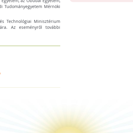
i Egyetem, az Óbudai Egyetem,
edi Tudományegyetem Mérnöki
és Technológiai Minisztérium
tkára. Az eseményről további
y