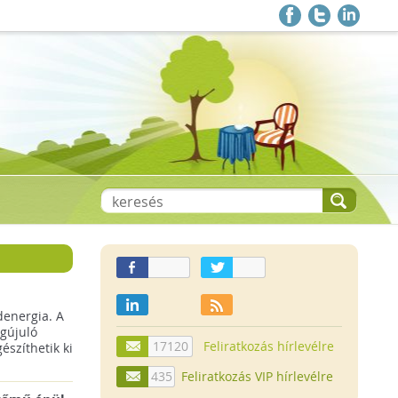
denergia. A
gújuló
17120
Feliratkozás hírlevélre
szíthetik ki
435
Feliratkozás VIP hírlevélre