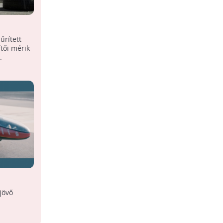
pneumatikus
Újra környezetbarát autók
senyét
versenye
űrített
Napelemes autók, elektromos
tői mérik
versenyautók és motorok versenyeznek
.
szombaton a budapesti Széchenyi
téren.
Sűrített levegős járművek
versenye
jövő
Verseny sűrített levegővel hajtott
járművekkel.