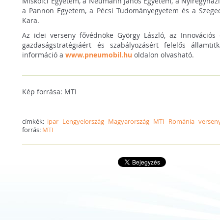
Miskolci Egyetem, a Neumann János Egyetem, a Nyíregyház
a Pannon Egyetem, a Pécsi Tudományegyetem és a Szeg
Kara.
Az idei verseny fővédnöke György László, az Innovációs 
gazdaságstratégiáért és szabályozásért felelős államti
információ a
www.pneumobil.hu
oldalon olvasható.
Kép forrása: MTI
címkék:
ipar
Lengyelország
Magyarország
MTI
Románia
versen
forrás:
MTI