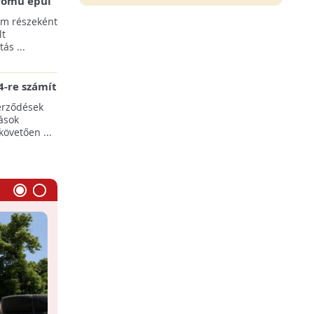
erőmű épül
pülések
am részeként
lt
ás ...
-re számít
rgia-ágazat
erződések
ások
követően ...