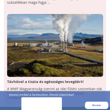
százalékban maga fogja ...
Távhővel a tiszta és egészséges levegőért!
A WWF Magyarország szerint az idei fűtési szezonban sok
helyen tapasztalt légszennyezettség jelentősen
Kövess minket a facebookon, likeold oldalunkat!
csökkenthető lett volna a ...
Bezárás