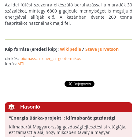
Az idei fűtési szezonra elkészülő beruházással a maradék 30
százalékot, mintegy 6800 gigajoule mennyiséget is megújuló
energiával állítják elő. A kazánban évente 200 tonna
faaprítékot használnak majd fel.
Kép forrása (eredeti kép):
Wikipedia
/
Steve Jurvetson
címkék:
biomassza
energia
geotermikus
forrás:
MTI
Hasonló
"Energia Bárka-projekt": klímabarát gazdasági
stratégia Magyarországon
Klímabarát Magyarország gazdaságfejlesztési stratégiája,
ezt támasztja alá, hogy miközben tavaly a magyar