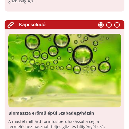
gazdaság 4,9 ...
Kapcsolódó
Biomassza erőmű épül Szabadegyházán
A másfél milliárd forintos beruházással a cég a
termeléshez használt teljes gőz- és hőigényét száz