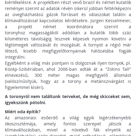
kiértékelésre. A projektben részt vevő brazil és német kutatók
reményei szerint az adatok révén sikerül jobban feltérképezni
az üvegházhatású gázok forrásait és válaszokat találni a
klímaváltozással kapcsolatos kérdésekre. Jürgen Kesselmeier,
a projekt német koordinátora szerint a
toronyhoz magasságából adódóan a kutatók több száz
kilométeres távolságig lesznek képesek nyomon követni a
légtömegek változását és mozgását. A tornyot a régió már
létező, kisebb megfigyelőtornyainak hálózatába fogják
integrálni.
Egyébként a világ más pontjain is dolgoznak ilyen tornyok, pl.
Közép-Szibériában, ahol 2006-ban adták át a "Zotino Tall"
elnevezésű, 300 méter magas megfigyelő állomást
(valószínűsítjük, hogy az a torony a metánszivárgást is
figyelemmel kíséri).
A toronyról nem találtunk terveket, de még skicceket sem,
igyekszünk pótolni.
Miért oda építik?
Az amazonasi esőerdő a világ egyik legérzékenyebb
ökoszisztémája, amely fontos szerepet játszik a
klímaváltozásban, mivel a növekvő fák elnyelik az
üvegházhatású szén-dioxidot, majd rothadásuk, elégetésük