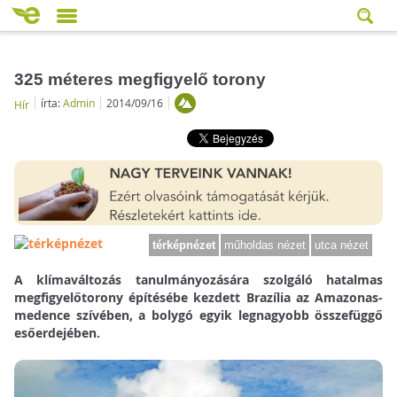
325 méteres megfigyelő torony
írta:
Admin
2014/09/16
Hír
térképnézet
műholdas nézet
utca nézet
A klímaváltozás tanulmányozására szolgáló hatalmas
megfigyelőtorony építésébe kezdett Brazília az Amazonas-
medence szívében, a bolygó egyik legnagyobb összefüggő
esőerdejében.