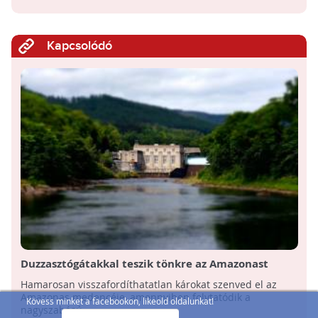
Kapcsolódó
Duzzasztógátakkal teszik tönkre az Amazonast
Hamarosan visszafordíthatatlan károkat szenved el az
Amazonas medencéje, amennyiben folytatódik a
Kövess minket a facebookon, likeold oldalunkat!
nagyszabású ...