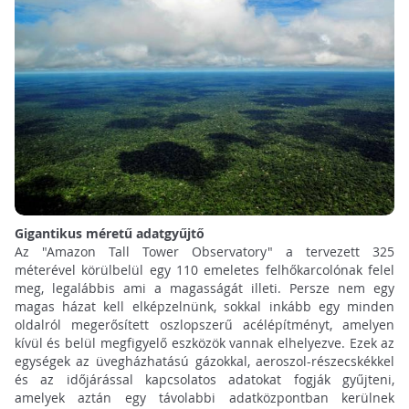
Gigantikus méretű adatgyűjtő
Az "Amazon Tall Tower Observatory" a tervezett 325
méterével körülbelül egy 110 emeletes felhőkarcolónak felel
meg, legalábbis ami a magasságát illeti. Persze nem egy
magas házat kell elképzelnünk, sokkal inkább egy minden
oldalról megerősített oszlopszerű acélépítményt, amelyen
kívül és belül megfigyelő eszközök vannak elhelyezve. Ezek az
egységek az üvegházhatású gázokkal, aeroszol-részecskékkel
és az időjárással kapcsolatos adatokat fogják gyűjteni,
amelyek aztán egy távolabbi adatközpontban kerülnek