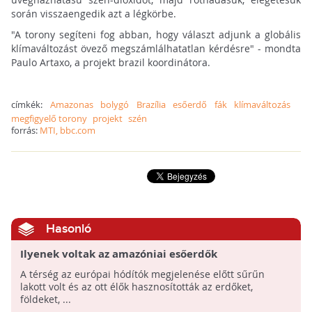
során visszaengedik azt a légkörbe.
"A torony segíteni fog abban, hogy választ adjunk a globális
klímaváltozást övező megszámlálhatatlan kérdésre" - mondta
Paulo Artaxo, a projekt brazil koordinátora.
címkék:
Amazonas
bolygó
Brazília
esőerdő
fák
klímaváltozás
megfigyelő torony
projekt
szén
forrás:
MTI, bbc.com
Hasonló
Ilyenek voltak az amazóniai esőerdők
A térség az európai hódítók megjelenése előtt sűrűn
lakott volt és az ott élők hasznosították az erdőket,
földeket, ...