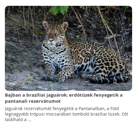
Bajban a brazíliai jaguárok: erdőtüzek fenyegetik a
pantanali rezervátumot
Jaguárok rezervátumát fenyegetik a Pantanalban, a Föld
legnagyobb trópusi mocsarában tomboló brazíliai tüzek. Ott
található a ...