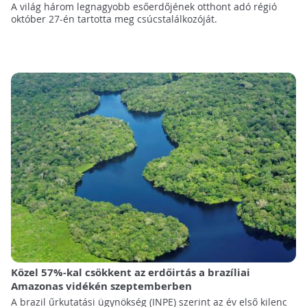
A világ három legnagyobb esőerdőjének otthont adó régió
október 27-én tartotta meg csúcstalálkozóját.
Közel 57%-kal csökkent az erdőirtás a brazíliai
Amazonas vidékén szeptemberben
A brazil űrkutatási ügynökség (INPE) szerint az év első kilenc