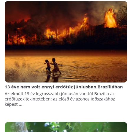
13 éve nem volt ennyi erdőtűz júniusban Brazíliában
Az elmúlt 13 év legrosszabb júniusán van túl Brazília az
erdőtüzek tekintetében: az előző év azonos időszakához
képest ...