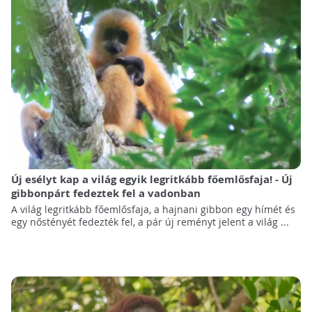
Új esélyt kap a világ egyik legritkább főemlősfaja! - Új
gibbonpárt fedeztek fel a vadonban
A világ legritkább főemlősfaja, a hajnani gibbon egy hímét és
egy nőstényét fedezték fel, a pár új reményt jelent a világ ...