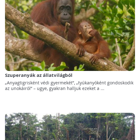
Szuperanyák az állatvilágból
„Anyagtigrisként védi gyermekét”, „tyúkanyóként gondoskodik
az unokáiról” – ugye, gyakran halljuk ezeket a ...