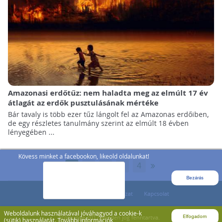
Amazonasi erdőtűz: nem haladta meg az elmúlt 17 év
átlagát az erdők pusztulásának mértéke
Bár tavaly is több ezer tűz lángolt fel az Amazonas erdőiben,
de egy részletes tanulmány szerint az elmúlt 18 évben
lényegében ...
Kövess minket a facebookon, likeold oldalunkat!
»
1
2
3
...
4
Bezárás
Weboldalunk használatával jóváhagyod a cookie-k
Elfogadom
(sütik) használatát.
További információk