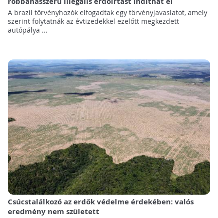
robbanásszerű illegális erdőirtást indíthat el
A brazil törvényhozók elfogadtak egy törvényjavaslatot, amely
szerint folytatnák az évtizedekkel ezelőtt megkezdett
autópálya ...
Csúcstalálkozó az erdők védelme érdekében: valós
eredmény nem született