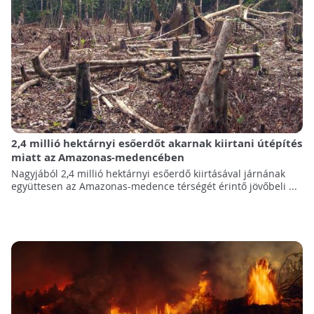
2,4 millió hektárnyi esőerdőt akarnak kiirtani útépítés
miatt az Amazonas-medencében
Nagyjából 2,4 millió hektárnyi esőerdő kiirtásával járnának
együttesen az Amazonas-medence térségét érintő jövőbeli ...