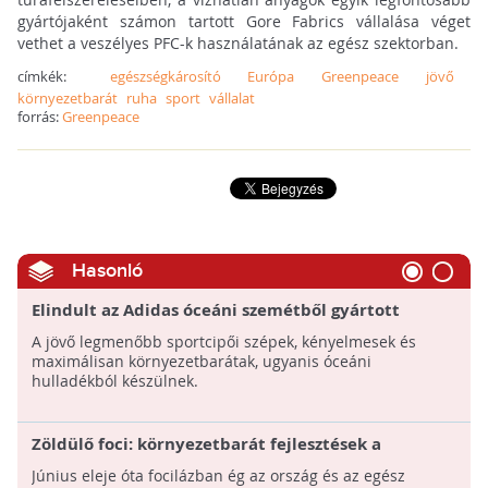
gyártójaként számon tartott Gore Fabrics vállalása véget
vethet a veszélyes PFC-k használatának az egész szektorban.
címkék:
egészségkárosító
Európa
Greenpeace
jövő
környezetbarát
ruha
sport
vállalat
forrás:
Greenpeace
Hasonló
Elindult az Adidas óceáni szemétből gyártott
cipőinek tömegtermelése!
A jövő legmenőbb sportcipői szépek, kényelmesek és
maximálisan környezetbarátak, ugyanis óceáni
hulladékból készülnek.
Zöldülő foci: környezetbarát fejlesztések a
labdarúgásban
Június eleje óta focilázban ég az ország és az egész