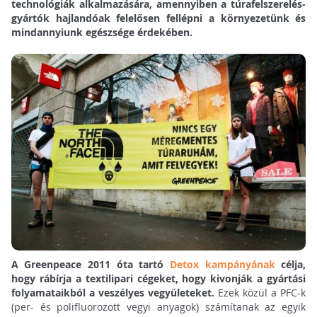
technológiák alkalmazására, amennyiben a túrafelszerelés-
gyártók hajlandóak felelősen fellépni a környezetünk és
mindannyiunk egészsége érdekében.
A Greenpeace 2011 óta tartó
Detox kampányának
célja,
hogy rábírja a textilipari cégeket, hogy kivonják a gyártási
folyamataikból a veszélyes vegyületeket.
Ezek közül a PFC-k
(per- és polifluorozott vegyi anyagok) számítanak az egyik