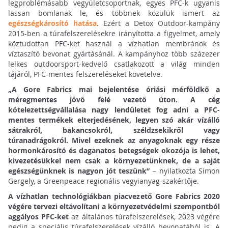
legproblémásabb vegyületcsoportnak, egyes PFC-k ugyanis
lassan bomlanak le, és többnek közülük ismert az
egészségkárosító hatása
. Ezért a Detox Outdoor-kampány
2015-ben a túrafelszerelésekre irányította a figyelmet, amely
köztudottan PFC-ket használ a vízhatlan membránok és
víztaszító bevonat gyártásánál. A kampányhoz több százezer
lelkes outdoorsport-kedvelő csatlakozott a világ minden
tájáról, PFC-mentes felszereléseket követelve.
„A Gore Fabrics mai bejelentése óriási mérföldkő a
méregmentes jövő felé vezető úton. A cég
kötelezettségvállalása nagy lendületet fog adni a PFC-
mentes termékek elterjedésének, legyen szó akár vízálló
sátrakról, bakancsokról, széldzsekikről vagy
túranadrágokról. Mivel ezeknek az anyagoknak egy része
hormonkárosító és daganatos betegségek okozója is lehet,
kivezetésükkel nem csak a környezetünknek, de a saját
egészségünknek is nagyon jót teszünk”
– nyilatkozta Simon
Gergely, a Greenpeace regionális vegyianyag-szakértője.
A vízhatlan technológiákban piacvezető Gore Fabrics 2020
végére tervezi eltávolítani a környezetvédelmi szempontból
aggályos PFC-ket
az általános túrafelszerelések, 2023 végére
pedig a speciális túrafelszerelések vízálló bevonatából is. A