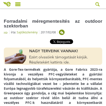
Forradalmi méregmentesítés az outdoor
szektorban
írta:
Sajtóközlemény
2017/02/08
Hír
A Gore-Tex-termékek gyártója, a Gore Fabrics 2023-ra
kivonja a veszélyes PFC-vegyületeket a gyártási
folyamatából, és helyettük környezetbarátabb, PFC-mentes
vízálló technológiákat vezet be – jelentette be a vállalat
Európa legnagyobb túrafelszerelési vásárán és kiállításán. A
Greenpeace úgy gondolja, a cég mai bejelentése bizonyítja:
az outdoor szektor rövid időn belül át tudna állni a
veszélyes PFC-k használatáról a környezetbarát