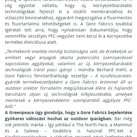
cég egyúttal vállalta, hogy új, környezetbarátabb
technológiákat fejleszt ki a vízálló membránokhoz és
víztaszító bevonatokhoz, egyaránt megvizsgálva a fluormentes
és fluortartalmú lehetőségeket is. A Gore Fabrics továbbá
ígéretet tett arra, hogy nyilvánosan dokumentálja, hogy
semmiféle veszélyes PFC-vegyület nem kerül ki a környezetbe
termékei életciklusa alatt.
„Termékeink viselete mindig biztonságos volt, de érzékeljük az
említett vegyi anyagok okozta potenciális szennyezéssel
kapcsolatos aggályokat, valamint az új, környezetbarátabb
technológiák iránti piaci igényt
– mondta Berhard Kiehl, a
Gore Fabrics fenntarthatósági vezetője –
A túrafelszerelés-
gyártók termékvezetőjeként a Gore Fabrics örömmel áll az
outdoor szektor forradalmi megújításának élére és hajlandó
beruházni olyan új technológiák kifejlesztésébe, amelyek
mentesek a környezetvédelmi szempontból aggályos PFC-
ktől.”
A Greenpeace úgy gondolja, hogy a Gore Fabrics bejelentése
gyökeres változást hozhat az outdoor iparágban.
Bár még
sok jelentős márka – így például a The North Face, a Mammut
és a Salewa – továbbra is használ PFC-ket a
túrafelszereléseiben, a vízhatlan anyagok egyik legfontosabb