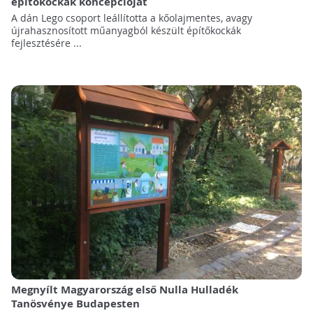
építőkockák koncepcióját
A dán Lego csoport leállította a kőolajmentes, avagy
újrahasznosított műanyagból készült építőkockák
fejlesztésére ...
Megnyílt Magyarország első Nulla Hulladék
Tanösvénye Budapesten