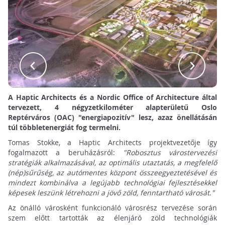
A Haptic Architects és a Nordic Office of Architecture által
tervezett,
4 négyzetkilométer alapterületű
Oslo
Reptérváros (OAC) "energiapozitív" lesz, azaz önellátásán
túl többletenergiát fog termelni.
Tomas Stokke, a Haptic Architects projektvezetője így
fogalmazott a beruházásról:
"Robosztus várostervezési
stratégiák alkalmazásával, az optimális utaztatás, a megfelelő
(nép)sűrűség, az autómentes központ összeegyeztetésével és
mindezt kombinálva a legújabb technológiai fejlesztésekkel
képesek leszünk létrehozni a jövő zöld, fenntartható városát."
Az önálló városként funkcionáló városrész tervezése során
szem előtt tartották az élenjáró zöld technológiák