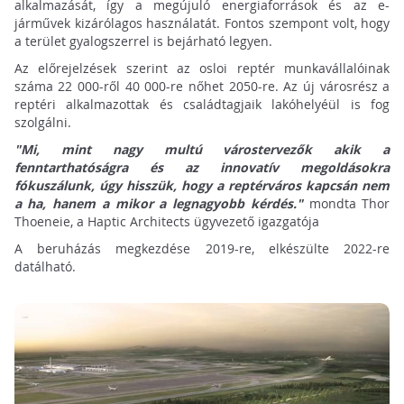
alkalmazását, így a megújuló energiaforrások és az e-
járművek kizárólagos használatát. Fontos szempont volt, hogy
a terület gyalogszerrel is bejárható legyen.
Az előrejelzések szerint az osloi reptér munkavállalóinak
száma 22 000-ről 40 000-re nőhet 2050-re. Az új városrész a
reptéri alkalmazottak és családtagjaik lakóhelyéül is fog
szolgálni.
"Mi, mint nagy multú várostervezők akik a
fenntarthatóságra és az innovatív megoldásokra
fókuszálunk, úgy hisszük, hogy a reptérváros kapcsán nem
a ha, hanem a mikor a legnagyobb kérdés."
mondta Thor
Thoeneie, a Haptic Architects ügyvezető igazgatója
A beruházás megkezdése 2019-re, elkészülte 2022-re
datálható.