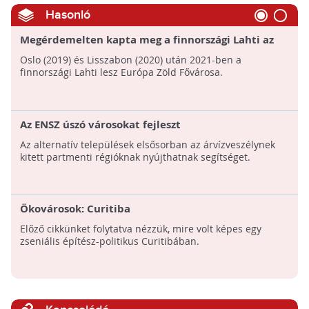
Hasonló
Megérdemelten kapta meg a finnországi Lahti az
Európa Zöld Fővárosa címet
Oslo (2019) és Lisszabon (2020) után 2021-ben a
finnországi Lahti lesz Európa Zöld Fővárosa.
Az ENSZ úszó városokat fejleszt
Az alternatív települések elsősorban az árvízveszélynek
kitett partmenti régióknak nyújthatnak segítséget.
Ökovárosok: Curitiba
Előző cikkünket folytatva nézzük, mire volt képes egy
zseniális építész-politikus Curitibában.