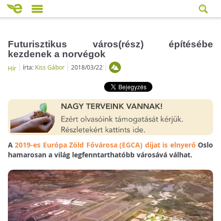
Futurisztikus város(rész) építésébe
kezdenek a norvégok
írta:
Kiss Gábor
2018/03/22
Hír
A
2019-es Európa Zöld Fővárosa (EGCA) díjat is elnyerő
Oslo
hamarosan a világ legfenntarthatóbb városává válhat.