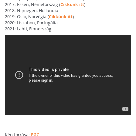
2017: Essen, Németország (
Cikkünk itt
)
2018: Nijmegen, Hollandia
2019: Oslo, Norvégia (
Cikkünk itt
)
2020: Liszabon, Portugália
2021: Lahti, Finnország
Kép forrása:
EGC