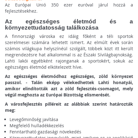
Az Európai Unió 350 ezer euróval járul hozzá a
fejlesztésekhez.
Az egészséges életmód és a
környezettudatosság találkozása
A finnországi városka ez idáig főként a téli sportok
szerelmesei számára lehetett ismert. Az elmúlt évek során
számos világkupa helyszínéül szolgált, többek közt itt került
megrendezésre hat alkalommal is az Északi Sívilágbajnokság.
Lahti lakói egyébként rajonganak a sportokért, sokuk az
egészséges életmód elkötelezett híve.
Az egészséges életmódhoz egészséges, zöld környezet
passzol. - Talán eképp vélekedhettek Lahti honatyái,
amikor elindították azt a zöld fejlesztés-csomagot, mely
végül meghozta az Európai Bizottság elismerését.
A városfejlesztés pilléreit az alábbiak szerint határozták
meg:
Levegőminőség javítása
Megfelelő hulladékkezelés
Fenntartható gazdasági növekedés
Környezettudatos innovációk, mint amilyen ez az applikáció