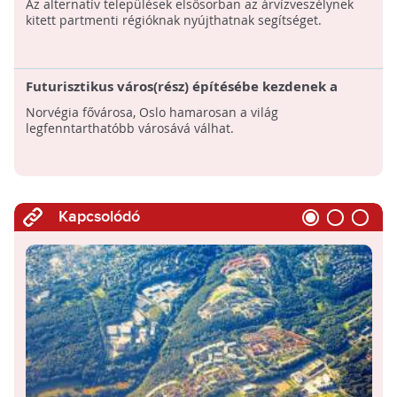
Az alternatív települések elsősorban az árvízveszélynek
kitett partmenti régióknak nyújthatnak segítséget.
Futurisztikus város(rész) építésébe kezdenek a
norvégok
Norvégia fővárosa, Oslo hamarosan a világ
legfenntarthatóbb városává válhat.
Kapcsolódó