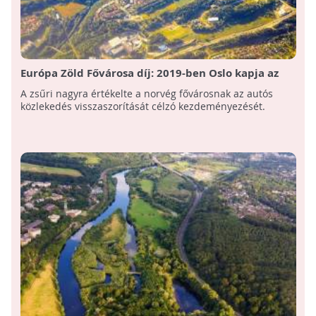
Európa Zöld Fővárosa díj: 2019-ben Oslo kapja az
elismerő címet
A zsűri nagyra értékelte a norvég fővárosnak az autós
közlekedés visszaszorítását célzó kezdeményezését.