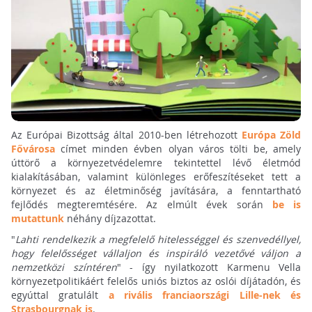
Az Európai Bizottság által 2010-ben létrehozott
Európa Zöld
Fővárosa
címet minden évben olyan város tölti be, amely
úttörő a környezetvédelemre tekintettel lévő életmód
kialakításában, valamint különleges erőfeszítéseket tett a
környezet és az életminőség javítására, a fenntartható
fejlődés megteremtésére. Az elmúlt évek során
be is
mutattunk
néhány díjzazottat.
"
Lahti rendelkezik a megfelelő hitelességgel és szenvedéllyel,
hogy felelősséget vállaljon és inspiráló vezetővé váljon a
nemzetközi színtéren
" - így nyilatkozott Karmenu Vella
környezetpolitikáért felelős uniós biztos az oslói díjátadón, és
egyúttal gratulált
a rivális franciaországi Lille-nek és
Strasbourgnak is
.