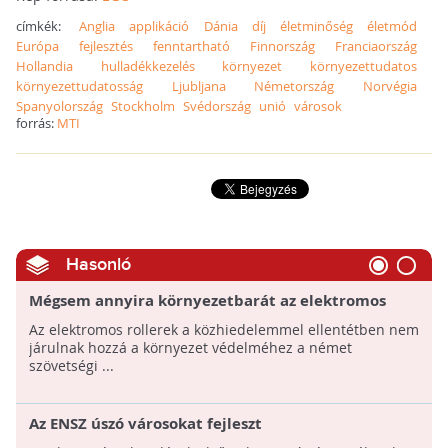
címkék:
Anglia
applikáció
Dánia
díj
életminőség
életmód
Európa
fejlesztés
fenntartható
Finnország
Franciaország
Hollandia
hulladékkezelés
környezet
környezettudatos
környezettudatosság
Ljubljana
Németország
Norvégia
Spanyolország
Stockholm
Svédország
unió
városok
forrás:
MTI
Hasonló
Mégsem annyira környezetbarát az elektromos
roller?
Az elektromos rollerek a közhiedelemmel ellentétben nem
járulnak hozzá a környezet védelméhez a német
szövetségi ...
Az ENSZ úszó városokat fejleszt