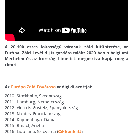
A 20-100 ezres lakosságú városok zöld kitüntetése, az
Európai Zöld Levél díj is gazdára talált: 2020-ban a belgiumi
Mechelen és az írországi Limerick megosztva kapja meg a
címet.
Az
Európa Zöld Fővárosa
eddigi díjazottjai:
2010: Stockholm, Svédország
2011: Hamburg, Németország
2012: Victoris-Gasteiz, Spanyolország
2013: Nantes, Franciaország
2014: Koppenhága, Dánia
2015: Bristol, Anglia
2016: Ljubljana, Szlovénia (
Cikkünk itt
)