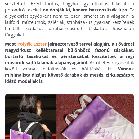
vesztették. Ezért fontos, hogyha egy előadás lekerült a
porondról, ezeket
ne dobják ki, hanem hasznosítsák újra
. Ez
a gyakorlat egyébként nem teljesen ismeretlen a világban: a
külföldi múzeumok, galériák, színházak is gyakran készítenek
limitált kiadású, újrahasznosított táskákat, használati
tárgyakat.
Most
Polyák Eszter
jelmeztervező tervei alapján, a Fővárosi
Nagycirkusz kelléktárosai különböző fazonú táskákat,
bortartó tasakokat és pénztárcákat készítettek a régi
műsorok sajtófalainak alapanyagaiból.
Az ötletes kiegészítők
között vannak oldaltáskák és hátitáskák is.
Vannak
minimalista dizájnt követő darabok és mesés, cirkuszsátort
idéző modellek is.