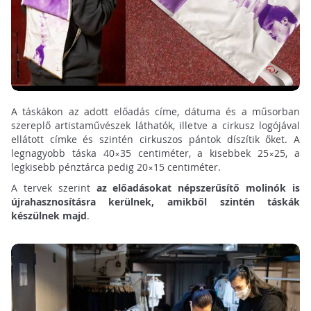
A táskákon az adott előadás címe, dátuma és a műsorban
szereplő artistaművészek láthatók, illetve a cirkusz logójával
ellátott címke és szintén cirkuszos pántok díszítik őket. A
legnagyobb táska 40×35 centiméter, a kisebbek 25×25, a
legkisebb pénztárca pedig 20×15 centiméter.
A tervek szerint
az előadásokat népszerűsítő molinók is
újrahasznosításra kerülnek, amikből szintén táskák
készülnek majd
.