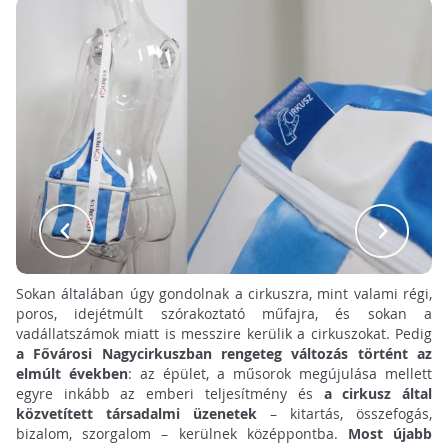
Sokan általában úgy gondolnak a cirkuszra, mint valami régi,
poros, idejétmúlt szórakoztató műfajra, és sokan a
vadállatszámok miatt is messzire kerülik a cirkuszokat. Pedig
a Fővárosi Nagycirkuszban rengeteg változás történt az
elmúlt években
: az épület, a műsorok megújulása mellett
egyre inkább az emberi teljesítmény és
a cirkusz által
közvetített társadalmi üzenetek
– kitartás, összefogás,
bizalom, szorgalom – kerülnek középpontba.
Most újabb