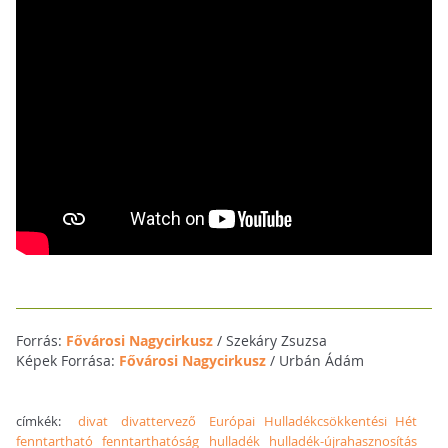
Forrás:
Fővárosi Nagycirkusz
/ Szekáry Zsuzsa
Képek Forrása:
Fővárosi Nagycirkusz
/ Urbán Ádám
címkék:
divat
divattervező
Európai Hulladékcsökkentési Hét
fenntartható
fenntarthatóság
hulladék
hulladék-újrahasznosítás