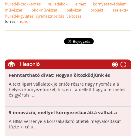
hulladékcsökkentés
hulladékok
jelmez
környezetvédelem
művészet
öko-művészet
pályázat
projekt
szelektív
hulladékgyűjtés
újrahasznosítás
változás
forrás:
fnc.hu
Hasonló
Fenntartható divat: Hogyan öltözködjünk és
szépüljünk zölden és egyben divatosan?
A textilipari vállalatok jelentős részre nagy nyomás alá
helyezi környezetünket, hiszen - amellett hogy a termelési
és gyártási ...
5 innováció, mellyel környezetbaráttá válhat a
divat!
A H&M versenye a korszakalkotó ötletek megvalósítását
tűzte ki célul.