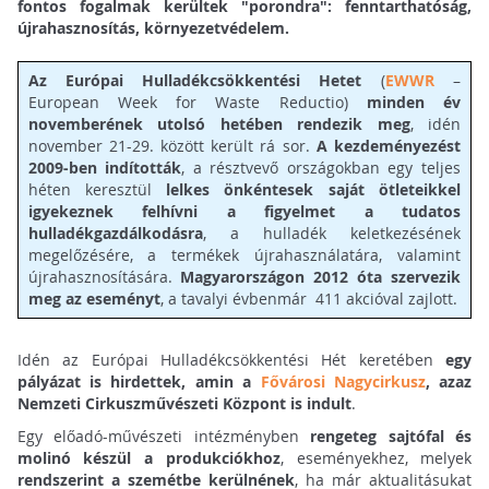
fontos fogalmak kerültek "porondra": fenntarthatóság,
újrahasznosítás, környezetvédelem.
Az Európai Hulladékcsökkentési Hetet
(
EWWR
–
European Week for Waste Reductio)
minden év
novemberének utolsó hetében rendezik meg
, idén
november 21-29. között került rá sor.
A kezdeményezést
2009-ben indították
, a résztvevő országokban egy teljes
héten keresztül
lelkes önkéntesek saját ötleteikkel
igyekeznek felhívni a figyelmet a tudatos
hulladékgazdálkodásra
, a hulladék keletkezésének
megelőzésére, a termékek újrahasználatára, valamint
újrahasznosítására.
Magyarországon 2012 óta szervezik
meg az eseményt
, a tavalyi évbenmár 411 akcióval zajlott.
Idén az Európai Hulladékcsökkentési Hét keretében
egy
pályázat is hirdettek, amin a
Fővárosi Nagycirkusz
, azaz
Nemzeti Cirkuszművészeti Központ is indult
.
Egy előadó-művészeti intézményben
rengeteg sajtófal és
molinó készül a produkciókhoz
, eseményekhez, melyek
rendszerint a szemétbe kerülnének
, ha már aktualitásukat