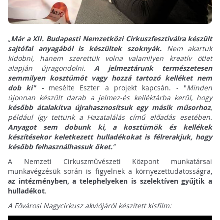
„
Már a XII. Budapesti Nemzetközi Cirkuszfesztiválra készült
sajtófal anyagából is készültek szoknyák.
Nem akartuk
kidobni, hanem szerettük volna valamilyen kreatív ötlet
alapján újragondolni.
A jelmeztárunk természetesen
semmilyen kosztümöt vagy hozzá tartozó kelléket nem
dob ki" -
mesélte Eszter a projekt kapcsán. - "
Minden
újonnan készült darab a jelmez-és kelléktárba kerül, hogy
később átalakítva újrahasznosítsuk egy másik műsorhoz
,
például így tettünk a Hazatalálás című előadás esetében.
Anyagot sem dobunk ki, a kosztümök és kellékek
készítésekor keletkezett hulladékokat is félrerakjuk, hogy
később felhasználhassuk őket.
”
A Nemzeti Cirkuszművészeti Központ munkatársai
munkavégzésük során is figyelnek a környezettudatosságra,
az intézményben, a telephelyeken is szelektíven gyűjtik a
hulladékot
.
A Fővárosi Nagycirkusz akviójáról készített kisfilm: