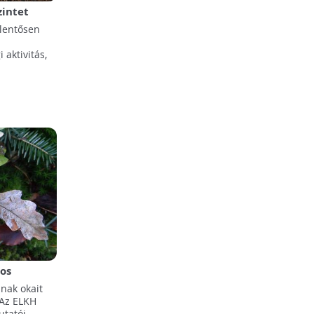
zintet
elentősen
 aktivitás,
os
új elmélete
nak okait
 Az ELKH
utatói