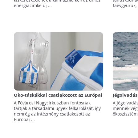
energiacímke új ...
faévgyűrűk, 
Öko-táskákkal csatlakozott az Európai
Jégolvadás
Hulladékcsökkentési Héthez a
változtatj
A Fővárosi Nagycirkuszban fontosnak
A jégolvadás
Fővárosi Nagycirkusz
tartják a társadalmi ügyek felkarolását, így
mennek végb
nemrég az intézmény csatlakozott az
ökosziszté
Európai ...