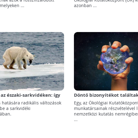
melyeken ...
azonban ...
 az északi-sarkvidéken: így
Döntő bizonyítékot találta
a meg a helyi élővilágot
ökológusok: az emberi tev
 hatására radikális változások
Egy, az Ökológiai Kutatóközpon
már a távoli élőhelyeken is 
e a sarkvidéki
munkatársainak részvételével le
drasztikus hatását!
mában.
nemzetközi kutatás nemrégib
...