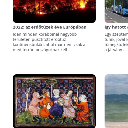
2022: az erdőtüzek éve Európában
Így hatott
közlekedé
Idén minden korábbinál nagyobb
Egy szeptem
területen pusztított erdőtűz
tűnik, jóval
kontinensünkön, ahol már nem csak a
tömegközlek
mediterrán országoknak kell ...
a járvány ...