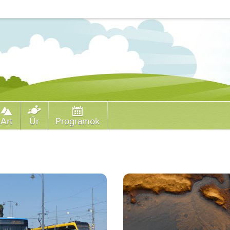
Art
Űr
Programok