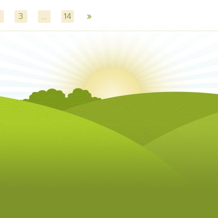
»
3
...
14