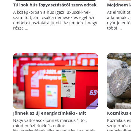
Túl sok hús fogyasztásától szenvedtek
Majdnem k
a középkori szerzetesek
nyár hazá
A középkorban a hús igazi luxuscikknek
Az elmúlt öt
számított, ami csak a nemesek és egyházi
adatainak vi
emberek asztalára jutott. Az emberek nagy
nyár jelent
része ...
többi ...
Jönnek az új energiacímkék! - Mit
Kozmikus 
jelent ez?
a fosszili
Nagy változások jönnek március 1-től:
Kozmikus es
minden üzletnek és online
szupernóva
kiskereskedőnek alkalmaznia kell az uniós
tanúskodhatn