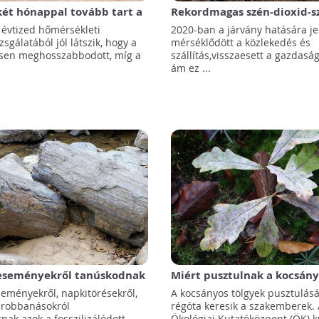
ét hónappal tovább tart a
Rekordmagas szén-dioxid-s
nkban
mértek
 évtized hőmérsékleti
2020-ban a járvány hatására j
zsgálatából jól látszik, hogy a
mérséklődött a közlekedés és
ősen meghosszabbodott, míg a
szállítás,visszaesett a gazdasági
ám ez ...
eseményekről tanúskodnak
Miért pusztulnak a kocsány
zálódott faévgyűrűk
tölgyek? - Magyar kutatók 
eményekről, napkitörésekről,
A kocsányos tölgyek pusztulásá
-robbanásokról
régóta keresik a szakemberek.
ak azok a fosszilizálódott
Ökológiai Kutatóközpont (ÖK) k