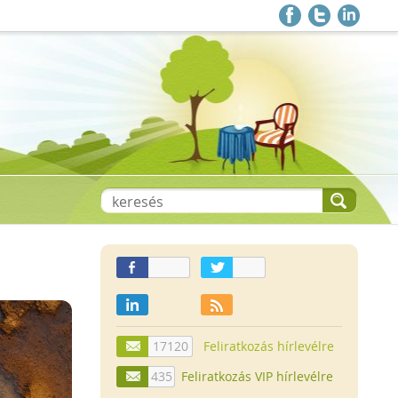
17120
Feliratkozás hírlevélre
435
Feliratkozás VIP hírlevélre