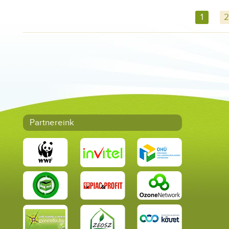
1
2
Partnereink