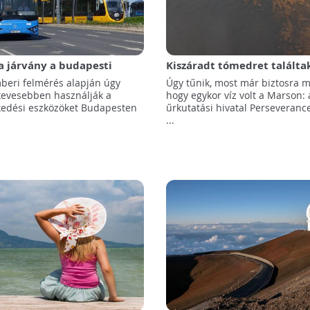
 a járvány a budapesti
Kiszáradt tómedret találta
sre
beri felmérés alapján úgy
Úgy tűnik, most már biztosra 
 kevesebben használják a
hogy egykor víz volt a Marson: 
edési eszközöket Budapesten
űrkutatási hivatal Perseveranc
...