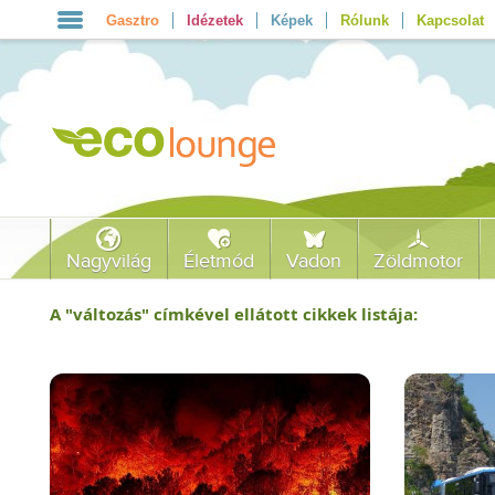
Gasztro
Idézetek
Képek
Rólunk
Kapcsolat
Nagyvilág
Életmód
Vadon
Zöldmotor
A "
változás
" címkével ellátott cikkek listája: