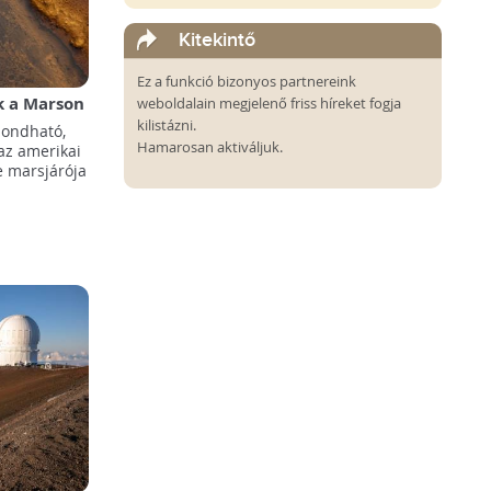
Kitekintő
Ez a funkció bizonyos partnereink
k a Marson
weboldalain megjelenő friss híreket fogja
kilistázni.
mondható,
Hamarosan aktiváljuk.
az amerikai
e marsjárója