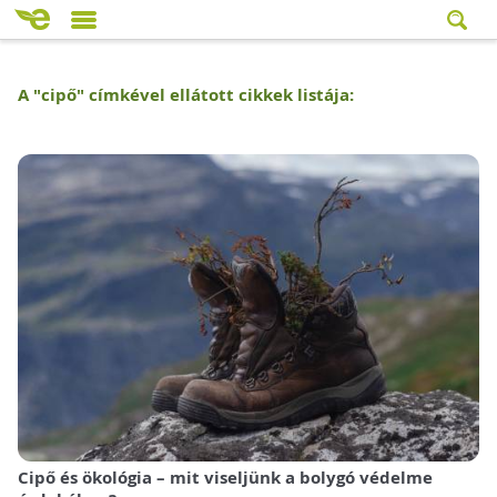
A "
cipő
" címkével ellátott cikkek listája:
Cipő és ökológia – mit viseljünk a bolygó védelme