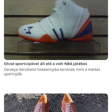
Olcsó sportcipővel áll elő a volt NBA játékos
Darabjai körülbelül tizedannyiba kerülnek, mint a márkás
sportcipők.