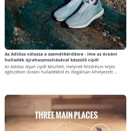
Az Adidas válasza a szemétkérdésre - íme az óceáni
hulladék újrahasznosításával készülő cipő!
Az Adidas olyan cipőt készített, melynek felsőrésze teljes
egészében óceáni hulladékból és illegálisan kihelyezett ...