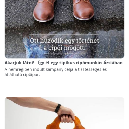
Akarjuk látni! - Így él egy tipikus cipőmunkás Ázsiában
A nemrégiben indult kampány célja a tisztességes és
átlátható cipőipar.