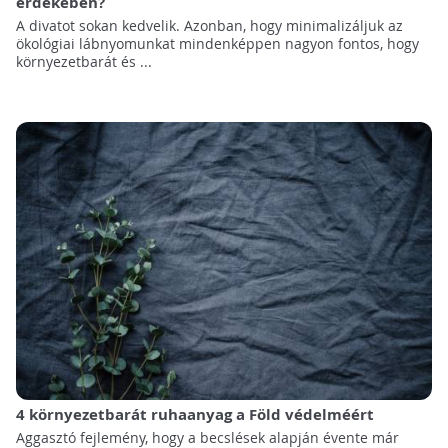
érdekében?
A divatot sokan kedvelik. Azonban, hogy minimalizáljuk az
ökológiai lábnyomunkat mindenképpen nagyon fontos, hogy
környezetbarát és ...
4 környezetbarát ruhaanyag a Föld védelméért
Aggasztó fejlemény, hogy a becslések alapján évente már