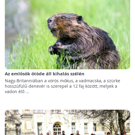
Az emlősök ötöde áll kihalás szélén
Nagy-Britanniában a vörös mókus, a vadmacska, a szürke
hosszúfülű-denevér is szerepel a 12 faj között, melyek a
vadon élő ...