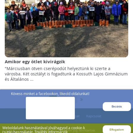
Amikor egy ötlet kivirágzik
"Márciusban ötven cserépodút helyeztünk ki szerte a
városba. Két osztályt is fogadtunk a Kossuth Lajos Gimnázium
és Általános ...
Kövess minket a facebookon, likeold oldalunkat!
»
1
2
3
Bezárás
Weboldalunk használatával jóváhagyod a cookie-k
Elfogadom
(sütik) használatát.
További információk