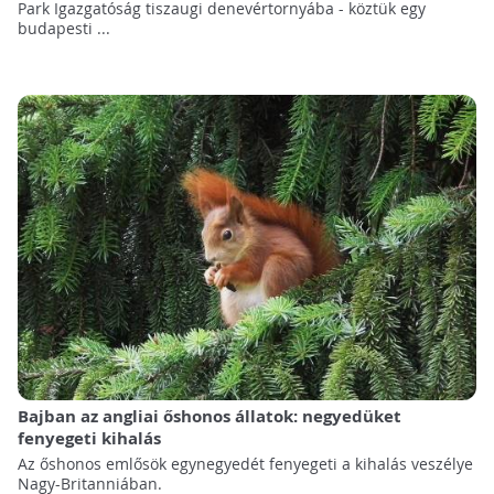
Park Igazgatóság tiszaugi denevértornyába - köztük egy
budapesti ...
Bajban az angliai őshonos állatok: negyedüket
fenyegeti kihalás
Az őshonos emlősök egynegyedét fenyegeti a kihalás veszélye
Nagy-Britanniában.