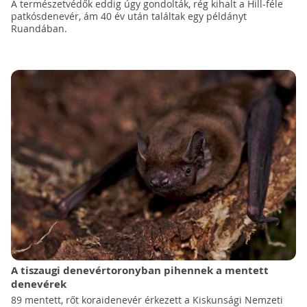
A természetvédők eddig úgy gondolták, rég kihalt a Hill-féle
patkósdenevér, ám 40 év után találtak egy példányt
Ruandában.
A tiszaugi denevértoronyban pihennek a mentett
denevérek
89 mentett, rőt koraidenevér érkezett a Kiskunsági Nemzeti