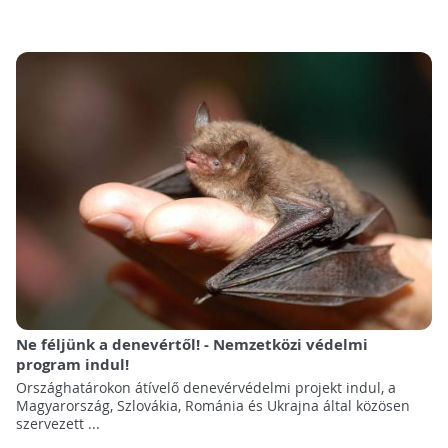
Ne féljünk a denevértől! - Nemzetközi védelmi
program indul!
Országhatárokon átívelő denevérvédelmi projekt indul, a
Magyarország, Szlovákia, Románia és Ukrajna által közösen
szervezett ...