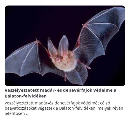
Veszélyeztetett madár- és denevérfajok védelme a
Balaton-felvidéken
Veszélyeztetett madár-és denevérfajok védelmét célzó
beavatkozásokat végeztek a Balaton-felvidéken, melyek révén
jelentősen ...