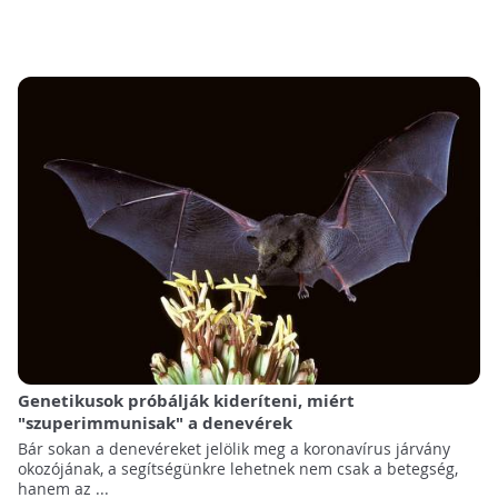
Genetikusok próbálják kideríteni, miért
"szuperimmunisak" a denevérek
Bár sokan a denevéreket jelölik meg a koronavírus járvány
okozójának, a segítségünkre lehetnek nem csak a betegség,
hanem az ...