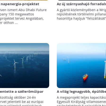
 napenergia-projektet
Az új szárnyashajó forrada
ek Angolában
a vízi közlekedést
ven ismert Abu Dhabi Future
A gyártó közleményében a Wrig
pany 150 megawattos
repülésének történelmi pillan
projektet tervez Angolában,
hasonlítja hajójuk "felszállását",
r otthon ...
lentette a szélerőműipar
A világ legnagyobb, épülőb
ra irányuló tervét
tengeri szélerőműfarmja el
Bizottság október 24-én
A megaprojekt teljes kapacitás
termel áramot
ervet jelentett be az európai
Egyesült Királyság villamosene
ipar világelső pozíciójának ...
szükségletének 5 százalékát biz