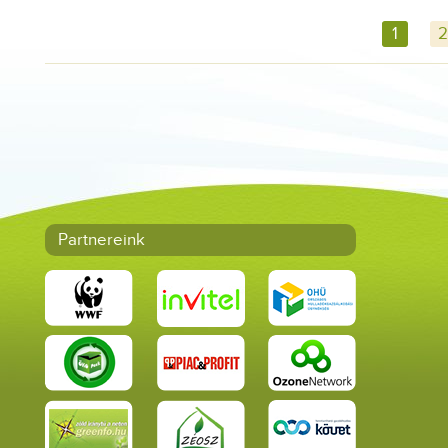
1
2
Partnereink