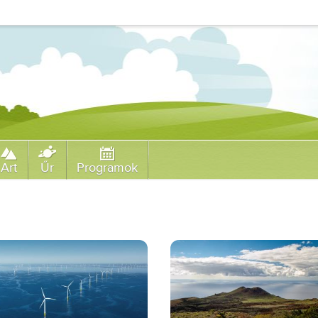
Art
Űr
Programok