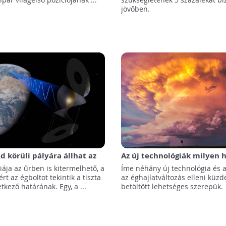
jövőben.
d körüli pályára állhat az
Az új technológiák milyen 
pelemes-erőmű!
gyakorolhatnak az
ája az űrben is kitermelhető, a
Íme néhány új technológia és a
éghajlatváltozásra?
ért az égboltot tekintik a tiszta
az éghajlatváltozás elleni küz
tkező határának. Egy, a ...
betöltött lehetséges szerepük.