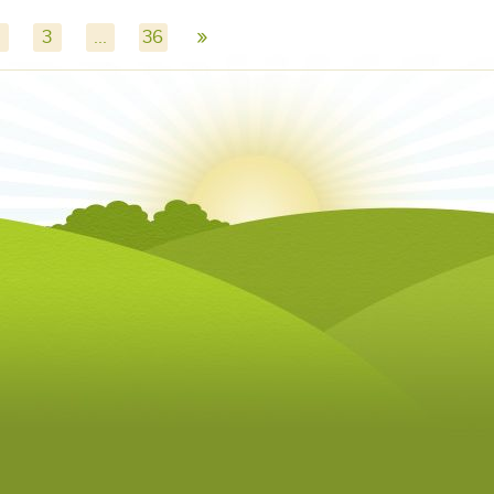
»
3
...
36