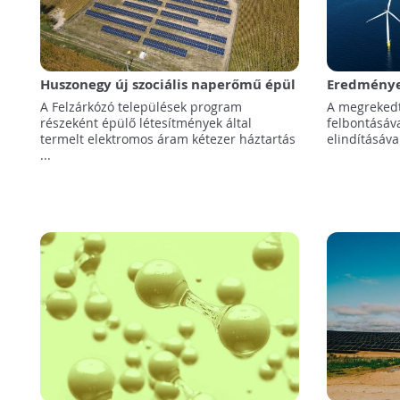
Huszonegy új szociális naperőmű épül
Eredménye
hátrányos helyzetű kistelepülések
számít az 
A Felzárkózó települések program
A megrekedt
külterületén!
szélenergi
részeként épülő létesítmények által
felbontásáva
termelt elektromos áram kétezer háztartás
elindításáva
...