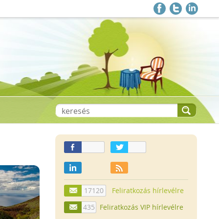
17120
Feliratkozás hírlevélre
435
Feliratkozás VIP hírlevélre