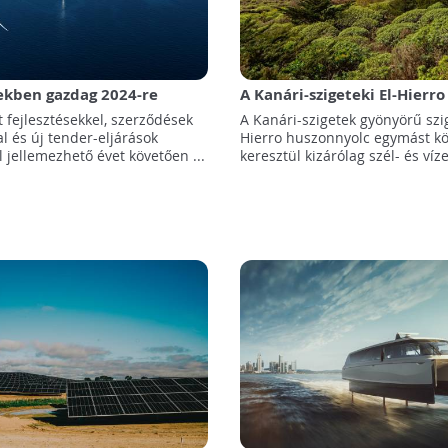
kben gazdag 2024-re
A Kanári-szigeteki El-Hierro
amerikai tengeri
bebizonyította, hogy lehet
 fejlesztésekkel, szerződések
A Kanári-szigetek gyönyörű szig
a-ágazat
kizárólag megújuló energiá
l és új tender-eljárások
Hierro huszonnyolc egymást k
működni
l jellemezhető évet követően ...
keresztül kizárólag szél- és víze