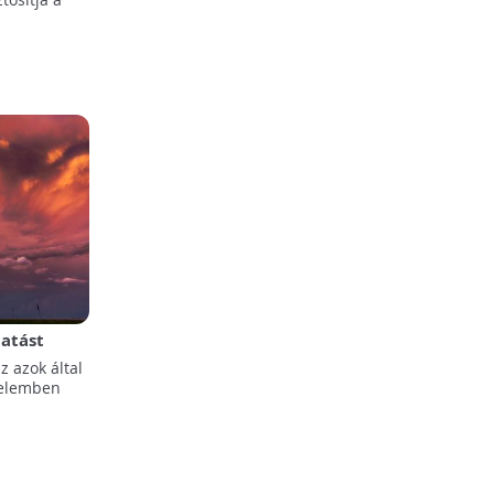
hatást
z azok által
delemben