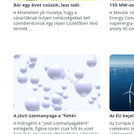
Bár egy évet csúszik, lesz szél-
150 MW-os
hidrogén projekt Kanadában
fejleszten
A késedelem jól mutatja, hogy a
A Masdar né
vásárlóknak milyen nehézségekkel kell
Energy Com
szembenézniük egy olyan születőben lévő
napenergia-
termék ...
amely 90 eze
A jövő üzemanyaga a "fehér
Az EU beje
hidrogén"?
támogatásá
A hidrogént a "jövő üzemanyagaként"
Az Európai 
emlegetik. Égése során csak hőt és vizet
cselekvési t
bocsát ki, így vonzó alternatívája a fosszilis
szélenergia-