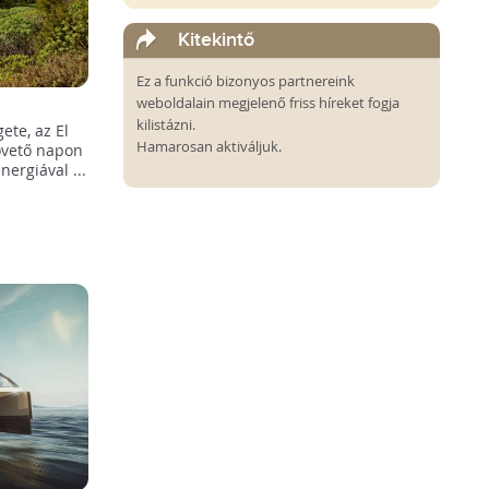
Kitekintő
Ez a funkció bizonyos partnereink
weboldalain megjelenő friss híreket fogja
séges
kilistázni.
ete, az El
val
Hamarosan aktiváljuk.
övető napon
nergiával ...