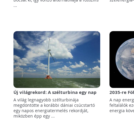
...
Új világrekord: A szélturbina egy nap
2035-re Föl
alatt 170.000 háztartás ellátásához
óriási na
A világ legnagyobb szélturbinája
A nap energi
elegendő energiát termelt
megdöntötte a korábbi dániai csúcstartó
feltalálók ez
egy napos energiatermelés rekordját,
energia köve
miközben épp egy ...