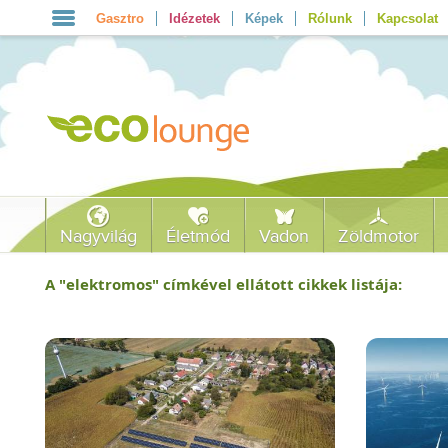
Gasztro
Idézetek
Képek
Rólunk
Kapcsolat
Nagyvilág
Életmód
Vadon
Zöldmotor
A "
elektromos
" címkével ellátott cikkek listája: