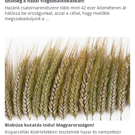
szükség a hazai vízgazdálkodásban!
Hazánk csatornarendszere több mint 42 ezer kilométeren át
hálózza be országunkat, azzal a céllal, hogy mielőbb
megszabaduljunk a ...
Biobúza kutatás indul Magyarországon!
Kisparcellás kísérletekben tesztelnek hazai és nemzetközi