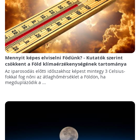
Mennyit képes elviselni Födünk? - Kutatók szerint
csökkent a Föld klímaérzékenységének tartománya
Az iparosodás előtti időszakhoz képest mintegy 3 Celsius-
fokkal fog nőni az átlaghőmérséklet a Földön, ha
megduplázódik a ...