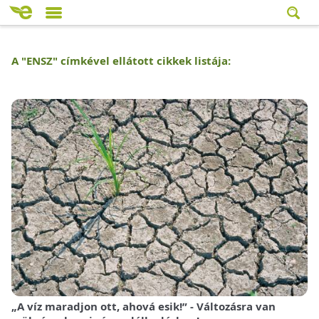
A "
ENSZ
" címkével ellátott cikkek listája:
„A víz maradjon ott, ahová esik!” - Változásra van