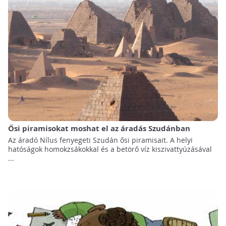
Ősi piramisokat moshat el az áradás Szudánban
Az áradó Nílus fenyegeti Szudán ősi piramisait. A helyi
hatóságok homokzsákokkal és a betörő víz kiszivattyúzásával
...