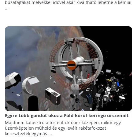
búzafajtákat melyekkel idővel akár kiváltható lehetne a kémiai
...
Egyre több gondot okoz a Föld körül keringő űrszemét
Majdnem katasztrófa történt október közepén, mikor egy
üzemképtelen műhold és egy levált rakétafokozat
keresztezték egymás ...