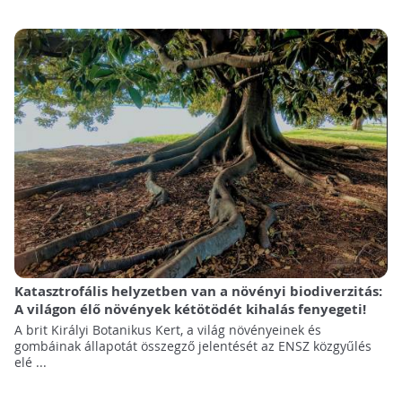
Katasztrofális helyzetben van a növényi biodiverzitás:
A világon élő növények kétötödét kihalás fenyegeti!
A brit Királyi Botanikus Kert, a világ növényeinek és
gombáinak állapotát összegző jelentését az ENSZ közgyűlés
elé ...