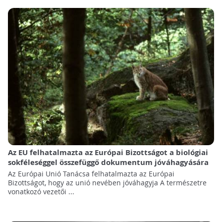
Az EU felhatalmazta az Európai Bizottságot a biológiai
sokféleséggel összefüggő dokumentum jóváhagyására
Az Európai Unió Tanácsa felhatalmazta az Európai
Bizottságot, hogy az unió nevében jóváhagyja A természetre
vonatkozó vezetői ...