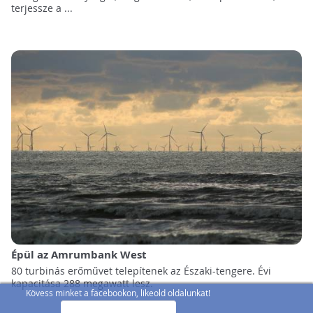
terjessze a ...
Épül az Amrumbank West
80 turbinás erőművet telepítenek az Északi-tengere. Évi
kapacitása 288 megawatt lesz.
Kövess minket a facebookon, likeold oldalunkat!