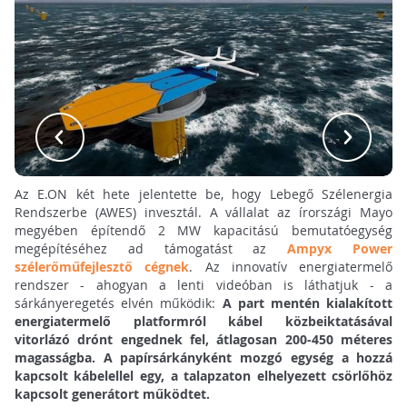
Az E.ON két hete jelentette be, hogy Lebegő Szélenergia
Rendszerbe (AWES) invesztál. A vállalat az írországi Mayo
megyében építendő 2 MW kapacitású bemutatóegység
megépítéséhez ad támogatást az
Ampyx Power
szélerőműfejlesztő cégnek
. Az innovatív energiatermelő
rendszer - ahogyan a lenti videóban is láthatjuk - a
sárkányeregetés elvén működik:
A part mentén kialakított
energiatermelő platformról kábel közbeiktatásával
vitorlázó drónt engednek fel, átlagosan
200-450 méteres
magasságba
. A papírsárkányként mozgó
egység a hozzá
kapcsolt kábelellel egy, a talapzaton elhelyezett csörlőhöz
kapcsolt generátort működtet.