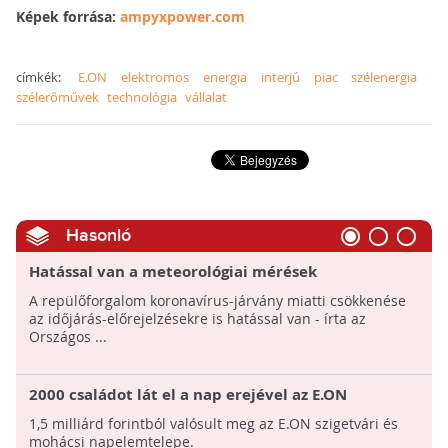
Képek forrása:
ampyxpower.com
címkék:
E.ON
elektromos
energia
interjú
piac
szélenergia
szélerőművek
technológia
vállalat
Hasonló
Hatással van a meteorológiai mérések
pontosságára a légi forgalom koronavírus miatti
A repülőforgalom koronavírus-járvány miatti csökkenése
csökkenése
az időjárás-előrejelzésekre is hatással van - írta az
Országos ...
2000 családot lát el a nap erejével az E.ON
1,5 milliárd forintból valósult meg az E.ON szigetvári és
mohácsi napelemtelepe.