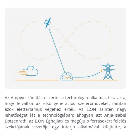
Az Ampyx számítása szerint a technológia alkalmas lesz arra,
hogy felváltsa az első generációs szélerőműveket, miután
azok élettartamuk végéhez értek. Az E.ON szintén nagy
lehetőséget lát a technológiában: ahogyan azt Anja-Isabel
Dotzenrath, az E.ON Éghajlati és megújuló forrásokért felelős
szekciójának vezetője egy interjú alkalmával kifejtette, a