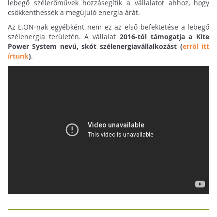
lebegő szélerőművek hozzásegítik a vállalatot ahhoz, hogy
csökkenthessék a megújuló energia árát.
Az E.ON-nak egyébként nem ez az első befektetése a lebegő
szélenergia területén. A vállalat
2016-tól támogatja a Kite
Power System nevű, skót szélenergiavállalkozást (
erről itt
írtunk
)
.