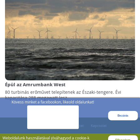
Épül az Amrumbank West
80 turbinás erőművet telepítenek az Északi-tengere. Évi
kapacitása 288 megawatt lesz.
Kövess minket a facebookon, likeold oldalunkat!
Bezárás
Weboldalunk használatával jóváhagyod a cookie-k
Elfogadom