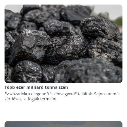
Több ezer milliárd tonna szén
Évszázadokra elegendő "szénvagyont" találtak. Sajnos nem is
kérdéses, ki fogják termelni.