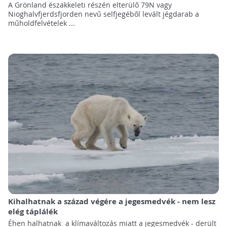
A Grönland északkeleti részén elterülő 79N vagy
Nioghalvfjerdsfjorden nevű selfjegéből levált jégdarab a
műholdfelvételek ...
Kihalhatnak a század végére a jegesmedvék - nem lesz
elég táplálék
Éhen halhatnak a klímaváltozás miatt a jegesmedvék - derült