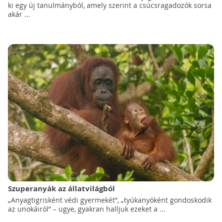
ki egy új tanulmányból, amely szerint a csúcsragadozók sorsa
akár ...
Szuperanyák az állatvilágból
„Anyagtigrisként védi gyermekét”, „tyúkanyóként gondoskodik
az unokáiról” – ugye, gyakran halljuk ezeket a ...