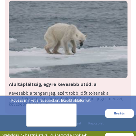
Alultápláltság, egyre kevesebb utód: a
jegesmedvék érzik meg elsőként a klímaváltozás
Kevesebb a tengeri jég, ezért több időt töltenek a
hatását
szárazföldön és soványabbak a Baffin-öböl jegesmedvéi,
Kövess minket a facebookon, likeold oldalunkat!
kevesebb bocsuk is ...
Bezárás
Weboldalunk használatával jóváhagyod a cookie-k