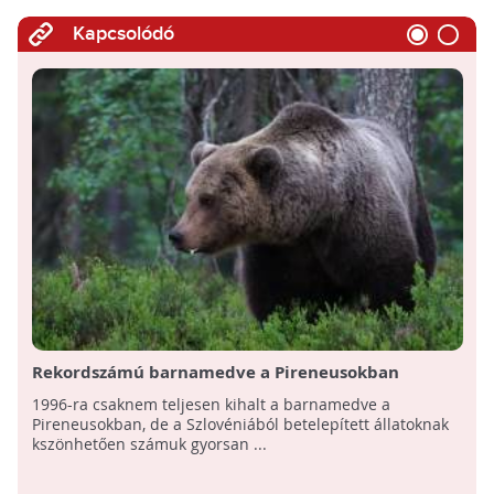
Kapcsolódó
Rekordszámú barnamedve a Pireneusokban
1996-ra csaknem teljesen kihalt a barnamedve a
Pireneusokban, de a Szlovéniából betelepített állatoknak
kszönhetően számuk gyorsan ...