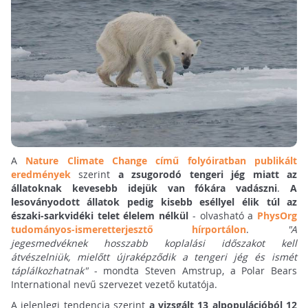
A
Nature Climate Change című folyóiratban publikált
eredmények
szerint
a zsugorodó tengeri jég miatt az
állatoknak kevesebb idejük van fókára vadászni
.
A
lesoványodott állatok pedig kisebb eséllyel élik túl az
északi-sarkvidéki telet élelem nélkül
- olvasható a
PhysOrg
tudományos-ismeretterjesztő hírportálon
.
"A
jegesmedvéknek hosszabb koplalási időszakot kell
átvészelniük, mielőtt újraképződik a tengeri jég és ismét
táplálkozhatnak"
- mondta Steven Amstrup, a Polar Bears
International nevű szervezet vezető kutatója.
A jelenlegi tendencia szerint
a vizsgált 13 alpopulációból 12