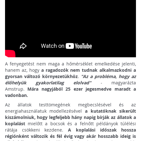
A fenyegetést nem maga a hőmérséklet emelkedése jelenti,
hanem az, hogy
a ragadozók nem tudnak alkalmazkodni a
gyorsan változó környezetükhöz
.
"Az a probléma, hogy az
élőhelyük gyakorlatilag elolvad"
- magyarázta
Amstrup.
Mára nagyjából 25 ezer jegesmedve maradt a
vadonban.
Az állatok testtömegének megbecslésével és az
energiahasználatuk modellezésével
a kutatóknak sikerült
kiszámolniuk, hogy legfeljebb hány napig bírják az állatok a
koplalást
mielőtt a bocsok és a felnőtt példányok túlélési
rátája csökkeni kezdene.
A koplalási időszak hossza
régiónként változik és fél évig vagy akár hosszabb ideig is