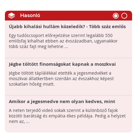
Hasonló
Újabb kihalási hullám közeledik? - Több száz emlős
halhat ki az évszázad végére
Egy tudóscsoport előrejelzése szerint legalább 550
emlősfaj kihalhat ebben az évszázadban, ugyanakkor
több száz fajt meg lehetne ...
Jégbe töltött finomságokat kapnak a moszkvai
jegesmedvék a szokatlan hőség miatt
Jégbe töltött táplálékkal etették a jegesmedvéket a
moszkvai állatkertben szerdán az évszakhoz képest
szokatlan hőség miatt.
Amikor a jegesmedve nem olyan kedves, mint
amilyennek látszik
A neten terjedő videó sokak szerint a különböző fajok
közötti barátság és empátia ékes példája. Pedig a helyzet
nem az, ...