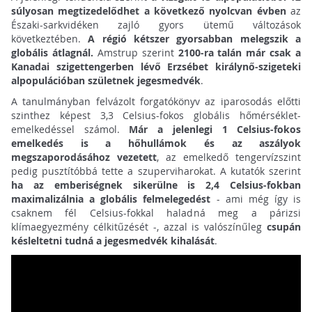
súlyosan megtizedelődhet a következő nyolcvan évben
az
Északi-sarkvidéken zajló gyors ütemű változások
következtében.
A régió kétszer gyorsabban melegszik a
globális átlagnál.
Amstrup szerint
2100-ra talán már csak a
Kanadai szigettengerben lévő Erzsébet királynő-szigeteki
alpopulációban születnek jegesmedvék
.
A tanulmányban felvázolt forgatókönyv az iparosodás előtti
szinthez képest 3,3 Celsius-fokos globális hőmérséklet-
emelkedéssel számol.
Már a jelenlegi 1 Celsius-fokos
emelkedés is a hőhullámok és az aszályok
megszaporodásához vezetett
, az emelkedő tengervízszint
pedig pusztítóbbá tette a szuperviharokat. A kutatók szerint
ha az emberiségnek sikerülne is 2,4 Celsius-fokban
maximalizálnia a globális felmelegedést
- ami még így is
csaknem fél Celsius-fokkal haladná meg a párizsi
klímaegyezmény célkitűzését -, azzal is valószínűleg
csupán
késleltetni tudná a jegesmedvék kihalását
.