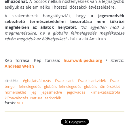
elhúzódhat.
A bocsok nélküli nőstényeknek van a legnagyobb
esélyük az élelem nélküli hosszú időszakok átvészelésére.
A szakemberek hangsúlyozták, hogy
a jegesmedvék
sebezhető természetvédelmi besorolása nem tükrözi
megfelelően az állatok helyzetét
.
"Az egyetlen mód a
megmentésükre, ha a globális felmelegedés megfékezése
révén megóvjuk az élőhelyeiket"
- húzta alá Amstrup.
Kép forrása: Kép forrása:
hu.m.wikipedia.org
/ Szerző:
Andreas Weith
címkék:
éghajlatváltozás
Északi-sark
Északi-sarkvidék
Északi-
tenger
felmelegedés
globális felmelegedés
globális hőmérséklet
hőmérséklet
jég
jegesmedve
jégolvadás
klíma-katasztrófa
klímaváltozás
Nature
sarkvidék
forrás:
MTI