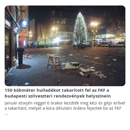
150 köbméter hulladékot takarított fel az FKF a
budapesti szilveszteri rendezvények helyszínein
Január elsején reggel 6 órakor kezdték meg kézi és gépi erővel
a takarítást, melyet a kora délutáni órákra fejeztek be az FKF
...