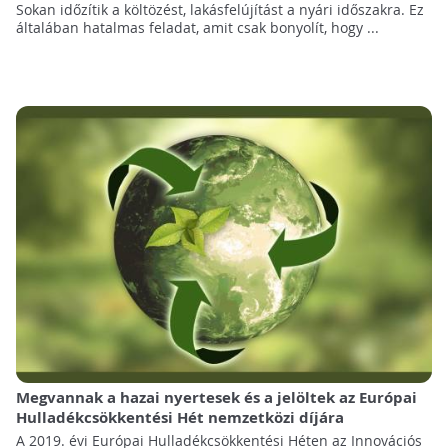
Sokan időzítik a költözést, lakásfelújítást a nyári időszakra. Ez
általában hatalmas feladat, amit csak bonyolít, hogy ...
Megvannak a hazai nyertesek és a jelöltek az Európai
Hulladékcsökkentési Hét nemzetközi díjára
A 2019. évi Európai Hulladékcsökkentési Héten az Innovációs