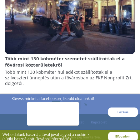
Több mint 130 köbméter szemetet szállítottak el a
fővárosi közterületekről
Több mint 130 köbméter hulladékot szállítottak el a
szilveszteri ünneplés után a fővárosban az FKF Nonprofit Zrt.
dolgozói.
Kövess minket a facebookon, likeold oldalunkat!
»
1
2
3
Bezárás
Weboldalunk használatával jóváhagyod a cookie-k
Elfogadom
(sütik) használatát.
További információk